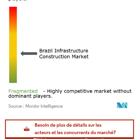
Image © Mordor Intelligence. La réutilisation nécessite une attribution sous CC BY 4.