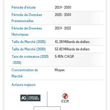
Période d'étude
2019 - 2030
Période de Données
2025 - 2030
Prévisionnelles
Période de Données
2019 - 2023
Historiques
Taille du Marché (2025)
41.28 Milliards de dollars
Taille du Marché (2030)
53.82 Milliards de dollars
Taux de croissance (2025
5.45% CAGR
- 2030)
Concentration du
Moyen
Marché
Image © Mordor Intelligence. La réutilisation nécessite une attribution sous CC 
Acteurs majeurs