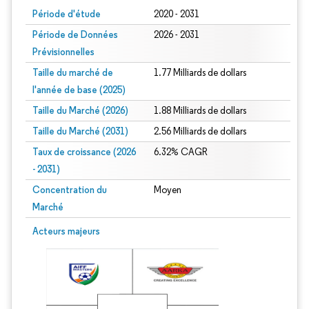
Période d'étude
2020 - 2031
Période de Données
2026 - 2031
Prévisionnelles
Taille du marché de
1.77 Milliards de dollars
l'année de base (2025)
Taille du Marché (2026)
1.88 Milliards de dollars
Taille du Marché (2031)
2.56 Milliards de dollars
Taux de croissance (2026
6.32% CAGR
- 2031)
Concentration du
Moyen
Marché
Image © Mordor Intelligence. La réutilisation nécessite une attribution sous CC 
Acteurs majeurs