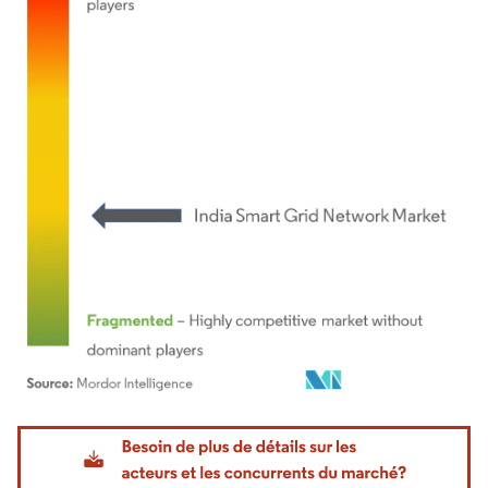
Image © Mordor Intelligence. La réutilisation nécessite une attribution sous CC BY 4.