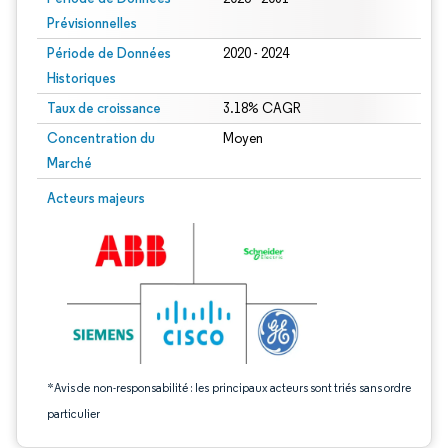
Prévisionnelles
Période de Données
2020 - 2024
Historiques
Taux de croissance
3.18% CAGR
Concentration du
Moyen
Marché
Image © Mordor Intelligence. La réutilisation nécessite une attribution sous CC 
Acteurs majeurs
*Avis de non-responsabilité : les principaux acteurs sont triés sans ordre
particulier