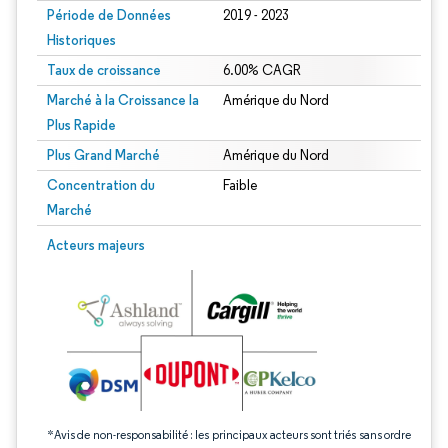
Période de Données
2019 - 2023
Historiques
Taux de croissance
6.00% CAGR
Marché à la Croissance la
Amérique du Nord
Plus Rapide
Plus Grand Marché
Amérique du Nord
Concentration du
Faible
Marché
Image © Mordor Intelligence. La réutilisation nécessite une attribution sous CC 
Acteurs majeurs
*Avis de non-responsabilité : les principaux acteurs sont triés sans ordre