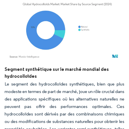
Image © Mordor Intelligence. La réutilisation nécessite une attribution sous CC BY 4.
Segment synthétique sur le marché mondial des
hydrocolloïdes
Le segment des hydrocolloïdes synthétiques, bien que plus
modeste en termes de part de marché, joue un rôle crucial dans
des applications spécifiques où les alternatives naturelles ne
peuvent pas offrir des performances optimales. Ces
hydrocolloïdes sont dérivés par des combinaisons chimiques
ou des modifications de substances naturelles pour obtenir les
propriétés souhaitées. Les variantes semi-synthétiques, telles