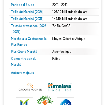
Période d'étude
2021 - 2031
Taille du Marché (2026)
103.12 Milliards de dollars
Taille du Marché (2031)
147.56 Milliards de dollars
Taux de croissance (2026
7.43% CAGR
- 2031)
Marché à la Croissance la
Moyen-Orient et Afrique
Plus Rapide
Plus Grand Marché
Asie-Pacifique
Concentration du
Faible
Marché
Image © Mordor Intelligence. La réutilisation nécessite une attribution sous CC 
Acteurs majeurs