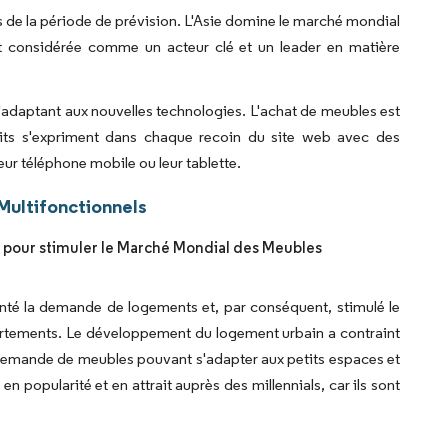
 de la période de prévision. L'Asie domine le marché mondial
st considérée comme un acteur clé et un leader en matière
s'adaptant aux nouvelles technologies. L'achat de meubles est
its s'expriment dans chaque recoin du site web avec des
eur téléphone mobile ou leur tablette.
Multifonctionnels
e pour stimuler le Marché Mondial des Meubles
enté la demande de logements et, par conséquent, stimulé le
partements. Le développement du logement urbain a contraint
 la demande de meubles pouvant s'adapter aux petits espaces et
 popularité et en attrait auprès des millennials, car ils sont