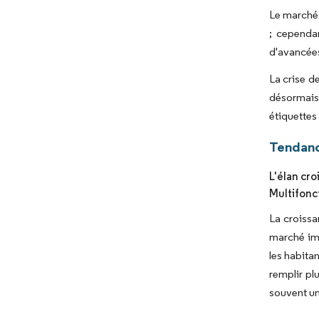
Le marché 
; cependa
d'avancées
La crise d
désormais
étiquettes
Tendanc
L'élan cr
Multifonc
La croissa
marché imm
les habita
remplir pl
souvent un