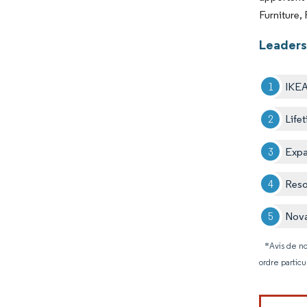
Furniture,
Leaders
IKE
Life
Expa
Reso
Nova
*Avis de no
ordre particu