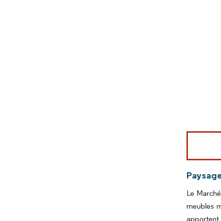
Image © Mord
Paysage
Le Marché 
meubles mu
apportent 