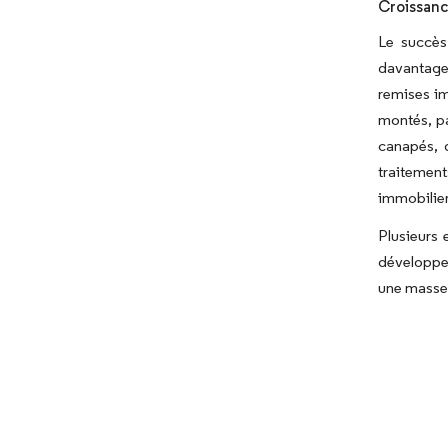
Croissanc
Le succès
davantage 
remises im
montés, pa
canapés, d
traitement
immobilier
Plusieurs 
développer
une masse 