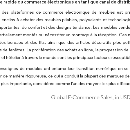
e rapide du commerce électronique en tant que canal de distri
 des plateformes de commerce électronique de meubles est pri
enclins à acheter des meubles pliables, polyvalents et technolog
portantes, du confort et des designs tendance. Les meubles vendus
rtiellement montés ou nécessiter un montage à la réception. Ces m
es bureaux et des lits, ainsi que des articles décoratifs plus pe
s de fenêtres. La prolifération des achats en ligne, la progression d
 et hôtelier à travers le monde sont les principaux facteurs suscepti
enseignes de meubles ont entamé leur transition numérique en se c
 de manière rigoureuse, ce qui a conduit la plupart des marques d
plus importante, considérée comme l'un des moyens les plus efficace