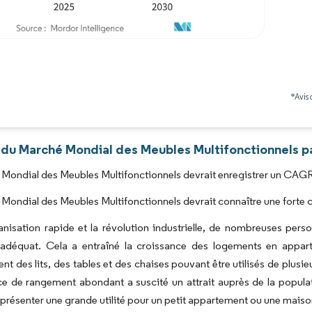
Image © Mordor Intelligence. La réutilisation nécessite une attribution sous CC BY 4.0
*Avis 
 du Marché Mondial des Meubles Multifonctionnels pa
Mondial des Meubles Multifonctionnels devrait enregistrer un CAGR s
Mondial des Meubles Multifonctionnels devrait connaître une forte c
anisation rapide et la révolution industrielle, de nombreuses perso
adéquat. Cela a entraîné la croissance des logements en appart
t des lits, des tables et des chaises pouvant être utilisés de plusieu
e de rangement abondant a suscité un attrait auprès de la populat
présenter une grande utilité pour un petit appartement ou une maiso