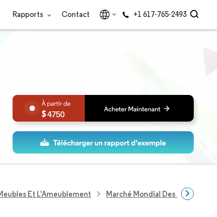
Rapports
Contact
+1 617-765-2493
4750
 Meubles Et L'Ameublement
Marché Mondial Des Meubles Mul