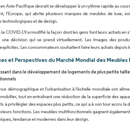
en Asie-Pacifique devrait se développer à un rythme rapide au cours
nt, l'Europe, qui abrite plusieurs marques de meubles de luxe, e
 technologiques et de design.
e la COVID-19 a modifié la façon dont les gens font leurs achats en 
 une décision qui se prend virtuellement. Les images des produ
 explicites. Les consommateurs souhaitent faire leurs achats depuis l
es et Perspectives du Marché Mondial des Meubles 
oissant dans le développement de logements de plus petite taill
tionnels
nce démographique et l'urbanisation à l'échelle mondiale ont alim
obilier, tout en entraînant une réduction de la superficie des ap
nts à privilégier des espaces plus petits, ce qui a à son tour accru
usieurs fonctions. Les meubles multifonctionnels gagnent également en
iques, tendance et modernes dans leur design.