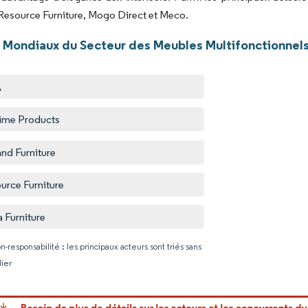
 Resource Furniture, Mogo Direct et Meco.
 Mondiaux du Secteur des Meubles Multifonctionnel
A
time Products
nd Furniture
urce Furniture
 Furniture
n-responsabilité : les principaux acteurs sont triés sans
lier
Image © Mo