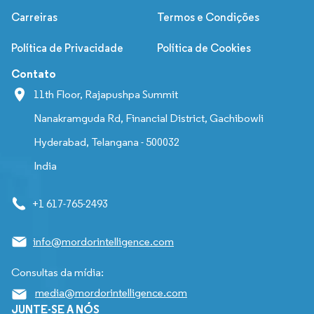
Carreiras
Termos e Condições
Política de Privacidade
Política de Cookies
Contato
11th Floor, Rajapushpa Summit
Nanakramguda Rd, Financial District, Gachibowli
Hyderabad, Telangana - 500032
India
+1 617-765-2493
info@mordorintelligence.com
Consultas da mídia:
media@mordorintelligence.com
JUNTE-SE A NÓS