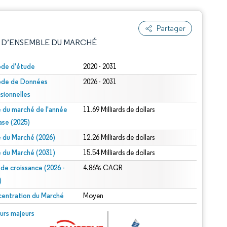
Partager
 D’ENSEMBLE DU MARCHÉ
ode d'étude
2020 - 2031
ode de Données
2026 - 2031
isionnelles
le du marché de l'année
11.69 Milliards de dollars
ase (2025)
le du Marché (2026)
12.26 Milliards de dollars
e attribution sous CC BY 4.0.
le du Marché (2031)
15.54 Milliards de dollars
 de croissance (2026 -
4.86% CAGR
)
entration du Marché
Moyen
© Mordor Intelligence. La réutilisation nécessite une attribution sous CC BY 4.0.
urs majeurs