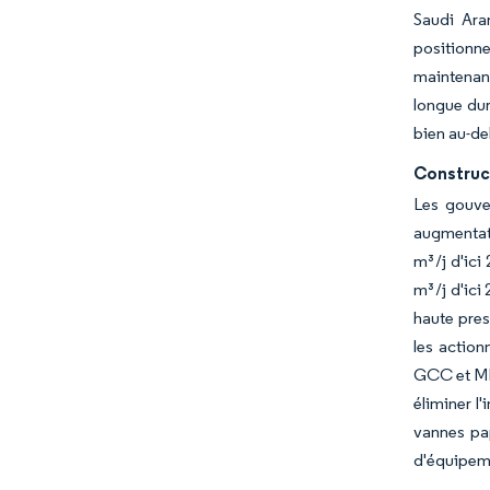
Saudi Ara
positionne
maintenan
longue dur
bien au-de
Construc
Les gouve
augmentati
m³/j d'ici
m³/j d'ici
haute pres
les action
GCC et MEN
éliminer l
vannes pap
d'équipeme