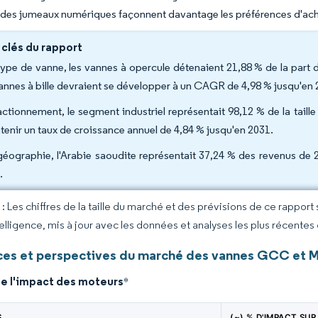
n des jumeaux numériques façonnent davantage les préférences d'a
 clés du rapport
type de vanne, les vannes à opercule détenaient 21,88 % de la pa
vannes à bille devraient se développer à un CAGR de 4,98 % jusqu'en 
actionnement, le segment industriel représentait 98,12 % de la ta
tenir un taux de croissance annuel de 4,84 % jusqu'en 2031.
géographie, l'Arabie saoudite représentait 37,24 % des revenus de
.
 Les chiffres de la taille du marché et des prévisions de ce rapport
elligence, mis à jour avec les données et analyses les plus récentes
es et perspectives du marché des vannes GCC et
de l'impact des moteurs
*
S
(~) % D'IMPACT SUR