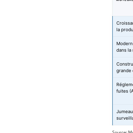
Croissa
la prod
Moderni
dans la
Constru
grande 
Régleme
fuites 
Jumeau
surveil
Source: Mo