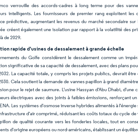
mco verrouille des accords-cadres à long terme pour des vanne
urs intelligents. Les fournisseurs de premier rang exploitent les 
ce prédictive, augmentant les revenus du marché secondaire s
ée créent également une isolation par rapport à la volatilité des p
là de 2029.
tion rapide d'usines de dessalement à grande échelle
rnements du Golfe considèrent le dessalement comme un impératif
on significative de sa capacité de dessalement, avec des plans pour 
 2032. La capacité totale, y compris les projets publics, devrait être 
 2030. Cela soutient la demande de vannes papillon à grand diamètre
sion pour le rejet de saumure. L'usine Hassyan d'Abu Dhabi, d'une c
neurs électriques avec des joints à faibles émissions, renforçant 
A. Les systèmes d'osmose inverse hybrides alimentés à l'énergie so
'infrastructure d'air comprimé, réduisant les coûts totaux du cycle de
illon de qualité courante vers les fonderies locales, tout en conse
nts d'origine européens ou nord-américains, établissant un équilibr