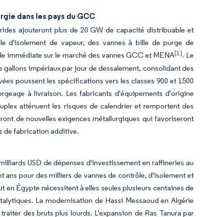
rgie dans les pays du GCC
ybrides ajouteront plus de 20 GW de capacité distribuable et
e d'isolement de vapeur, des vannes à bille de purge de
[1]
ande immédiate sur le marché des vannes GCC et MENA
. Le
e gallons impériaux par jour de dessalement, consolidant des
ées poussent les spécifications vers les classes 900 et 1500
orgeage à livraison. Les fabricants d'équipements d'origine
uplex atténuent les risques de calendrier et remportent des
ront de nouvelles exigences métallurgiques qui favoriseront
s de fabrication additive.
 milliards USD de dépenses d'investissement en raffineries au
t ans pour des milliers de vannes de contrôle, d'isolement et
t en Égypte nécessitent à elles seules plusieurs centaines de
talytiques. La modernisation de Hassi Messaoud en Algérie
 traiter des bruts plus lourds. L'expansion de Ras Tanura par