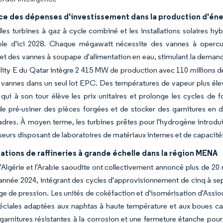
ce des dépenses d'investissement dans la production d'éne
les turbines à gaz à cycle combiné et les installations solaires h
ble d'ici 2028. Chaque mégawatt nécessite des vannes à opercul
 et des vannes à soupape d'alimentation en eau, stimulant la dem
ility E du Qatar intègre 2 415 MW de production avec 110 millions d
e vannes dans un seul lot EPC. Des températures de vapeur plus élev
ui à son tour élève les prix unitaires et prolonge les cycles de f
e pré-usiner des pièces forgées et de stocker des garnitures en d
dres. À moyen terme, les turbines prêtes pour l'hydrogène introdui
sseurs disposant de laboratoires de matériaux internes et de capacité
tions de raffineries à grande échelle dans la région MENA
l'Algérie et l'Arabie saoudite ont collectivement annoncé plus de 20
'année 2024, intégrant des cycles d'approvisionnement de cinq à sep
e de pression. Les unités de cokéfaction et d'isomérisation d'Assiou
éciales adaptées aux naphtas à haute température et aux boues ca
garnitures résistantes à la corrosion et une fermeture étanche pour