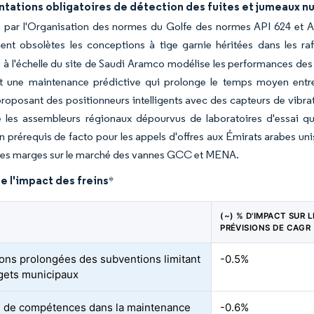
tations obligatoires de détection des fuites et jumeaux 
n par l'Organisation des normes du Golfe des normes API 624 et A
ent obsolètes les conceptions à tige garnie héritées dans les raf
à l'échelle du site de Saudi Aramco modélise les performances des
t une maintenance prédictive qui prolonge le temps moyen entre 
proposant des positionneurs intelligents avec des capteurs de vib
e les assembleurs régionaux dépourvus de laboratoires d'essai qu
 prérequis de facto pour les appels d'offres aux Émirats arabes unis 
 les marges sur le marché des vannes GCC et MENA.
e l'impact des freins
*
(~) % D'IMPACT SUR L
PRÉVISIONS DE CAGR
ons prolongées des subventions limitant
-0.5%
gets municipaux
 de compétences dans la maintenance
-0.6%