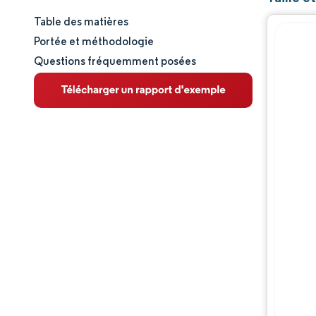
Table des matières
Taille et part de marché
Portée et méthodologie
Questions fréquemment posées
Analyse du marché
Tendances et perspectives
Analyse des segments
Analyse géographique
Paysage réglementaire
Analyse de la chaîne de valeur
Paysage concurrentiel
Acteurs majeurs