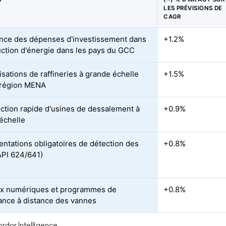
LES PRÉVISIONS DE
CAGR
nce des dépenses d'investissement dans
+1.2%
uction d'énergie dans les pays du GCC
sations de raffineries à grande échelle
+1.5%
 région MENA
ction rapide d'usines de dessalement à
+0.9%
échelle
ntations obligatoires de détection des
+0.8%
(API 624/641)
x numériques et programmes de
+0.8%
lance à distance des vannes
rdor Intelligence