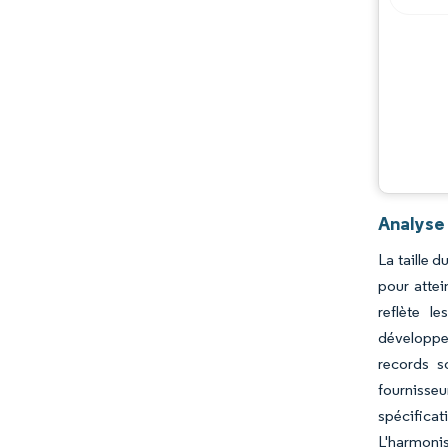
Opportunités et perspectives
Évolutions de l'industrie
Analyse
La taille 
pour atte
reflète l
développem
records s
fournisse
spécifica
L'harmoni