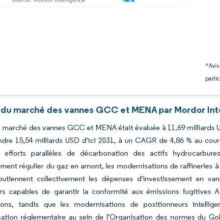
*Avis
partic
 du marché des vannes GCC et MENA par Mordor Int
du marché des vannes GCC et MENA était évaluée à 11,69 milliards U
indre 15,54 milliards USD d'ici 2031, à un CAGR de 4,86 % au cou
es efforts parallèles de décarbonation des actifs hydrocarbu
ent régulier du gaz en amont, les modernisations de raffineries à p
outiennent collectivement les dépenses d'investissement en vann
urs capables de garantir la conformité aux émissions fugitives 
tions, tandis que les modernisations de positionneurs intelli
sation réglementaire au sein de l'Organisation des normes du Gol