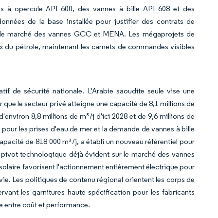
s à opercule API 600, des vannes à bille API 608 et des
données de la base installée pour justifier des contrats de
ur le marché des vannes GCC et MENA. Les mégaprojets de
rix du pétrole, maintenant les carnets de commandes visibles
 de sécurité nationale. L'Arabie saoudite seule vise une
que le secteur privé atteigne une capacité de 8,1 millions de
d'environ 8,8 millions de m³/j d'ici 2028 et de 9,6 millions de
 pour les prises d'eau de mer et la demande de vannes à bille
apacité de 818 000 m³/j, a établi un nouveau référentiel pour
un pivot technologique déjà évident sur le marché des vannes
laire favorisent l'actionnement entièrement électrique pour
 vie. Les politiques de contenu régional orientent les corps de
rvant les garnitures haute spécification pour les fabricants
e entre coût et performance.