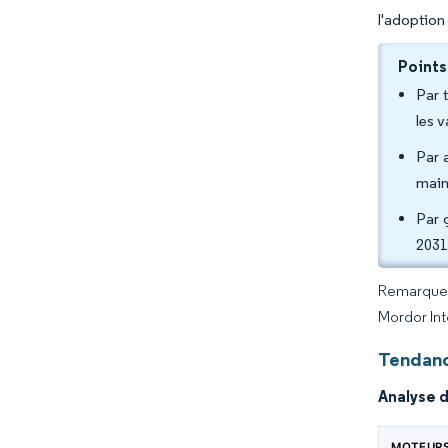
l'adoptio
Points
Par 
les 
Par 
main
Par 
2031
Remarque :
Mordor Int
Tendanc
Analyse 
MOTEUR