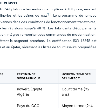
numériques
PI 641 plafonne les émissions fugitives à 100 ppm, rendant
[2]
fineries et les usines de gaz
. Le programme de jumeau
 vannes dans des conditions de fonctionnement transitoires,
les révisions jusqu'à 30 %. Les fabricants d'équipements
ration intégrés remportent des commandes de modernisation,
ittent le segment premium. La certification ISO 15848 est
et au Qatar, réduisant les listes de fournisseurs préqualifiés
ES
PERTINENCE
HORIZON TEMPOREL
GÉOGRAPHIQUE
DE L'IMPACT
Koweït, Égypte,
Court terme (≤2
Algérie
ans)
Pays du GCC
Moyen terme (2-4