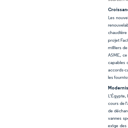
Croissan
Les nouvel
renouvela
chaudière
projet Fac
milliers d
ASME, ce q
capables d
accords-ca
les fourni
Modernisa
L'Égypte, 
cours de l
de décharg
vannes sp
exige des 