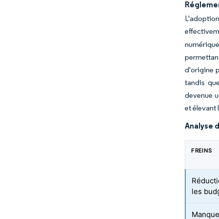
Réglemen
L'adoptio
effectivem
numérique 
permettan
d'origine 
tandis qu
devenue un
et élevant
Analyse d
FREINS
Réducti
les bud
Manque