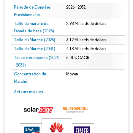
Période de Données
2026 - 2031
Prévisionnelles
Taille du marché de
2.98 Milliards de dollars
l'année de base (2025)
Taille du Marché (2026)
3.12 Milliards de dollars
Taille du Marché (2031)
4.18 Milliards de dollars
Taux de croissance (2026
6.01% CAGR
- 2031)
Concentration du
Moyen
Marché
Image © Mordor Intelligence. La réutilisation nécessite une attribution sous CC 
Acteurs majeurs