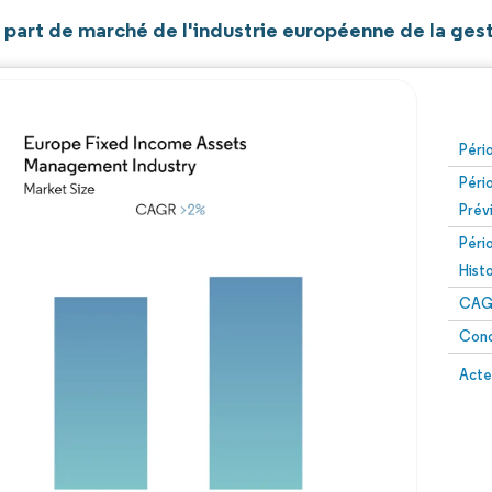
t part de marché de l'industrie européenne de la gest
Péri
Péri
Prév
Péri
Hist
CAG
Conc
Acte