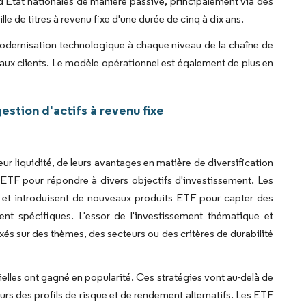
s d'État nationales de manière passive, principalement via des
le de titres à revenu fixe d'une durée de cinq à dix ans.
odernisation technologique à chaque niveau de la chaîne de
ts aux clients. Le modèle opérationnel est également de plus en
stion d'actifs à revenu fixe
eur liquidité, de leurs avantages en matière de diversification
 ETF pour répondre à divers objectifs d'investissement. Les
ent et introduisent de nouveaux produits ETF pour capter des
nt spécifiques. L'essor de l'investissement thématique et
és sur des thèmes, des secteurs ou des critères de durabilité
ielles ont gagné en popularité. Ces stratégies vont au-delà de
eurs des profils de risque et de rendement alternatifs. Les ETF