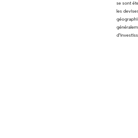
se sont ét
les devise
géographi
généralem
d'investis