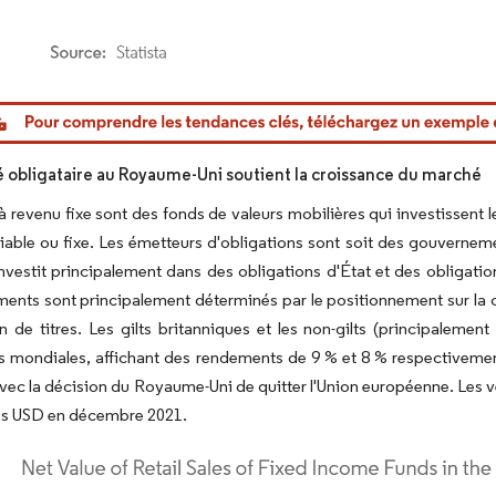
or Intelligence. La réutilisation nécessite une attribution sous CC BY 4.0.
 obligataire au Royaume-Uni soutient la croissance du marché
à revenu fixe sont des fonds de valeurs mobilières qui investissent 
iable ou fixe. Les émetteurs d'obligations sont soit des gouverneme
nvestit principalement dans des obligations d'État et des obligation
ents sont principalement déterminés par le positionnement sur la courb
on de titres. Les gilts britanniques et les non-gilts (principaleme
s mondiales, affichant des rendements de 9 % et 8 % respectivement
vec la décision du Royaume-Uni de quitter l'Union européenne. Les ve
ons USD en décembre 2021.