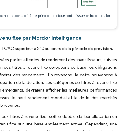
de non-responsabilité : les principaux acteurs sont triés sans ordre particulier
.
venu fixe par Mordor Intelligence
un TCAC supérieur à 2 % au cours de la période de prévision.
ivées par les attentes de rendement des investisseurs, suivies
ein des titres à revenu fixe européens de base, les obligations
générer des rendements. En revanche, la dette souveraine à
quation de la duration. Les catégories de titres à revenu fixe
s émergents, devraient afficher les meilleures performances
-dessus, le haut rendement mondial et la dette des marchés
de revenus.
aux titres à revenu fixe, soit le double de leur allocation en
revenu fixe sur une base entièrement active. Cependant, une