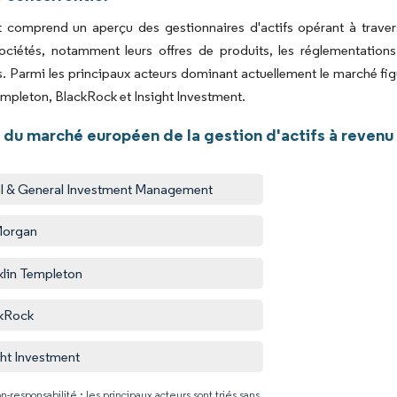
 comprend un aperçu des gestionnaires d'actifs opérant à travers 
ciétés, notamment leurs offres de produits, les réglementations 
s. Parmi les principaux acteurs dominant actuellement le marché 
empleton, BlackRock et Insight Investment.
du marché européen de la gestion d'actifs à revenu 
l & General Investment Management
Morgan
klin Templeton
kRock
ght Investment
n-responsabilité : les principaux acteurs sont triés sans