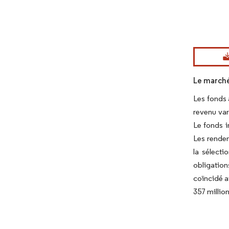
Image © Mord
Le marché
Les fonds 
revenu var
Le fonds i
Les rendem
la sélecti
obligation
coïncidé a
357 milli