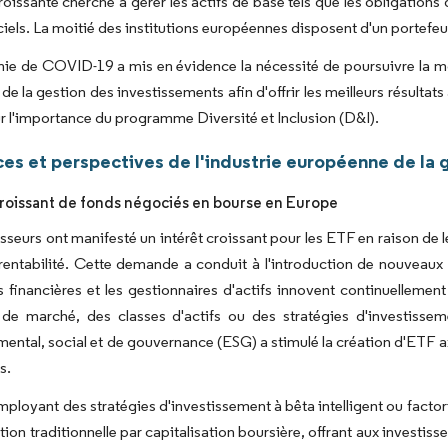
roissante cherche à gérer les actifs de base tels que les obligation
iels. La moitié des institutions européennes disposent d'un portefeuil
ie de COVID-19 a mis en évidence la nécessité de poursuivre la m
 de la gestion des investissements afin d'offrir les meilleurs résulta
ur l'importance du programme Diversité et Inclusion (D&I).
s et perspectives de l'industrie européenne de la ge
oissant de fonds négociés en bourse en Europe
isseurs ont manifesté un intérêt croissant pour les ETF en raison de l
 rentabilité. Cette demande a conduit à l'introduction de nouveaux
ns financières et les gestionnaires d'actifs innovent continuellem
de marché, des classes d'actifs ou des stratégies d'investisseme
ental, social et de gouvernance (ESG) a stimulé la création d'ETF ax
s.
ployant des stratégies d'investissement à bêta intelligent ou factor
tion traditionnelle par capitalisation boursière, offrant aux investiss