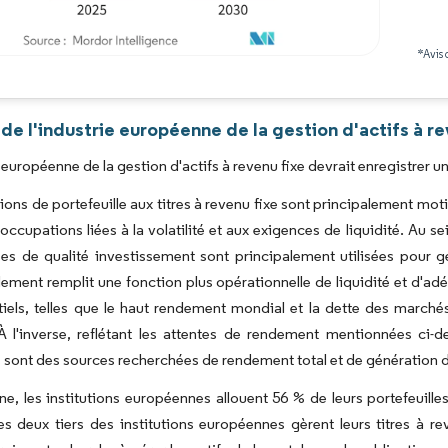
*Avis 
Image © Mordor Intelligence. La réutilisation nécessite une attribution sous CC BY 4.0
de l'industrie européenne de la gestion d'actifs à re
e européenne de la gestion d'actifs à revenu fixe devrait enregistrer 
tions de portefeuille aux titres à revenu fixe sont principalement mot
éoccupations liées à la volatilité et aux exigences de liquidité. Au s
ses de qualité investissement sont principalement utilisées pour 
dement remplit une fonction plus opérationnelle de liquidité et d'adé
iels, telles que le haut rendement mondial et la dette des marché
 À l'inverse, reflétant les attentes de rendement mentionnées ci
sont des sources recherchées de rendement total et de génération 
, les institutions européennes allouent 56 % de leurs portefeuilles 
es deux tiers des institutions européennes gèrent leurs titres à 