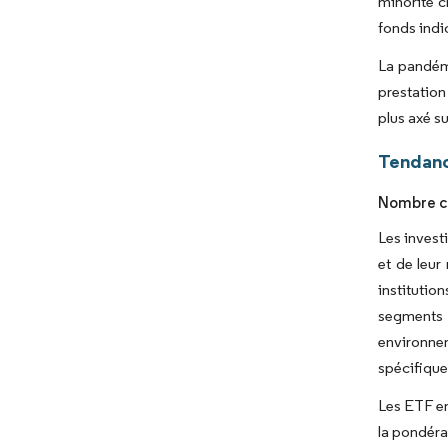
minorité c
fonds indic
La pandém
prestation
plus axé s
Tendance
Nombre cr
Les invest
et de leur
institutio
segments 
environnem
spécifique
Les ETF em
la pondéra