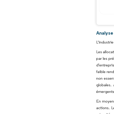
Analyse 
L'industri
Les alloca
par les pr
d'entrepri
faible ren
non essent
globales.
émergents 
En moyenne
actions. L