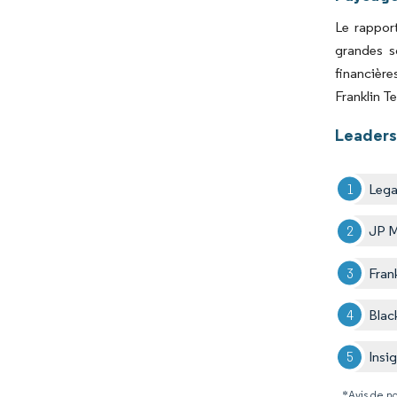
Le rapport
grandes so
financière
Franklin T
Leaders 
Lega
JP 
Fran
Blac
Insi
*Avis de no