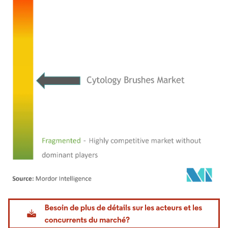
Image © Mordor Intelligence. La réutilisation nécessite une attribution sous CC BY 4.