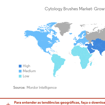
rdor Intelligence. O reuso requer atribuição conforme CC BY 4.0.