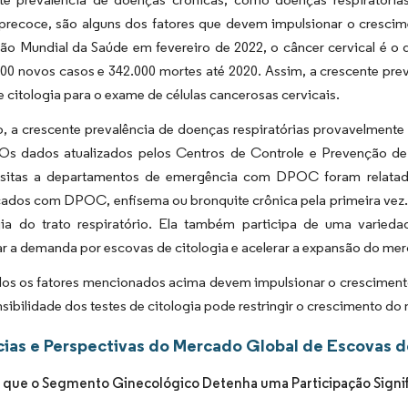
precoce, são alguns dos fatores que devem impulsionar o cresci
ão Mundial da Saúde em fevereiro de 2022, o câncer cervical é 
00 novos casos e 342.000 mortes até 2020. Assim, a crescente pre
 citologia para o exame de células cancerosas cervicais.
o, a crescente prevalência de doenças respiratórias provavelment
 Os dados atualizados pelos Centros de Controle e Prevenção
isitas a departamentos de emergência com DPOC foram relatad
cados com DPOC, enfisema ou bronquite crônica pela primeira vez
gia do trato respiratório. Ela também participa de uma varieda
r a demanda por escovas de citologia e acelerar a expansão do mer
dos os fatores mencionados acima devem impulsionar o cresciment
nsibilidade dos testes de citologia pode restringir o crescimento d
ias e Perspectivas do Mercado Global de Escovas d
 que o Segmento Ginecológico Detenha uma Participação Signi