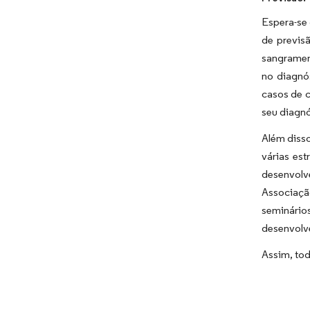
Espera-se
de previs
sangrament
no diagnó
casos de c
seu diagn
Além disso
várias est
desenvolv
Associaçã
seminário
desenvolv
Assim, to