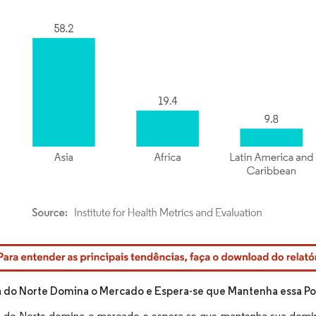
rdor Intelligence. O reuso requer atribuição conforme CC BY 4.0.
 do Norte Domina o Mercado e Espera-se que Mantenha essa Pos
 do Norte domina o mercado e espera-se que mantenha sua dominâ