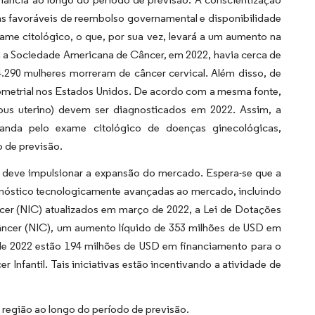
cas favoráveis de reembolso governamental e disponibilidade
ame citológico, o que, por sua vez, levará a um aumento na
 a Sociedade Americana de Câncer, em 2022, havia cerca de
4.290 mulheres morreram de câncer cervical. Além disso, de
ometrial nos Estados Unidos. De acordo com a mesma fonte,
pus uterino) devem ser diagnosticados em 2022. Assim, a
anda pelo exame citológico de doenças ginecológicas,
 de previsão.
r deve impulsionar a expansão do mercado. Espera-se que a
gnóstico tecnologicamente avançadas ao mercado, incluindo
cer (NIC) atualizados em março de 2022, a Lei de Dotações
Câncer (NIC), um aumento líquido de 353 milhões de USD em
al de 2022 estão 194 milhões de USD em financiamento para o
Infantil. Tais iniciativas estão incentivando a atividade de
região ao longo do período de previsão.