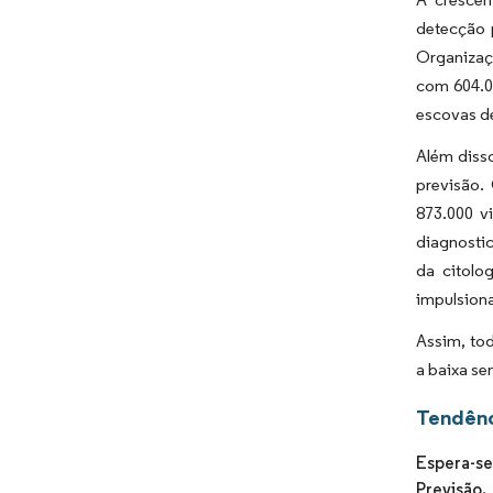
detecção 
Organizaç
com 604.0
escovas de
Além diss
previsão.
873.000 v
diagnosti
da citolo
impulsiona
Assim, to
a baixa se
Tendênc
Espera-se
Previsão.