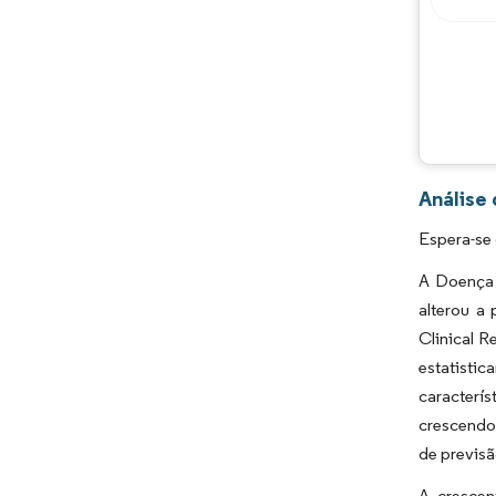
Análise
Espera-se
A Doença 
alterou a
Clinical R
estatisti
caracterí
crescendo
de previsã
A crescen