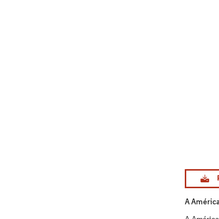
Imagem © Mo
A América
A América