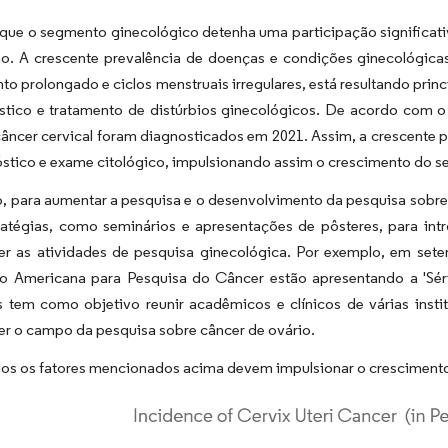
 que o segmento ginecológico detenha uma participação significat
ão. A crescente prevalência de doenças e condições ginecológicas
o prolongado e ciclos menstruais irregulares, está resultando pri
stico e tratamento de distúrbios ginecológicos. De acordo com o
âncer cervical foram diagnosticados em 2021. Assim, a crescente 
óstico e exame citológico, impulsionando assim o crescimento do 
, para aumentar a pesquisa e o desenvolvimento da pesquisa sobre
ratégias, como seminários e apresentações de pôsteres, para intr
er as atividades de pesquisa ginecológica. Por exemplo, em set
o Americana para Pesquisa do Câncer estão apresentando a 'Série
s tem como objetivo reunir acadêmicos e clínicos de várias insti
er o campo da pesquisa sobre câncer de ovário.
dos os fatores mencionados acima devem impulsionar o crescimento