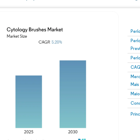
Perí
Perí
Prev
Perí
CAG
Merc
Mais
Maio
Conc
Prin