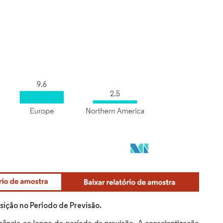
ição no Período de Previsão.
ncia ao longo do período de previsão. A conscientização