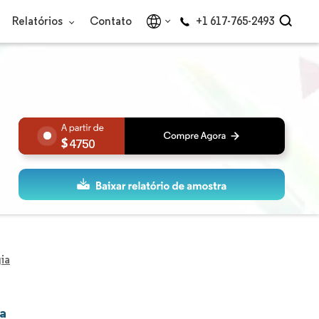
Relatórios
Contato
+1 617-765-2493
4750
ia
a