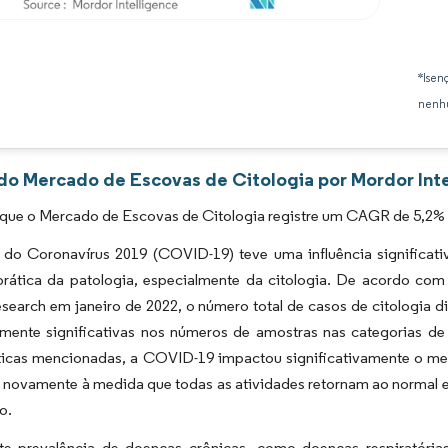
Imagem © Mordor Intelligence. O reuso requer atribuição conforme CC BY 4.0.
*Isen
nenhu
 do Mercado de Escovas de Citologia por Mordor Int
 que o Mercado de Escovas de Citologia registre um CAGR de 5,2% 
do Coronavírus 2019 (COVID-19) teve uma influência significat
 prática da patologia, especialmente da citologia. De acordo com
esearch em janeiro de 2022, o número total de casos de citologia d
camente significativas nos números de amostras nas categorias d
sticas mencionadas, a COVID-19 impactou significativamente o me
 novamente à medida que todas as atividades retornam ao normal e
o.
te prevalência de doenças crônicas, como doenças respiratórias,