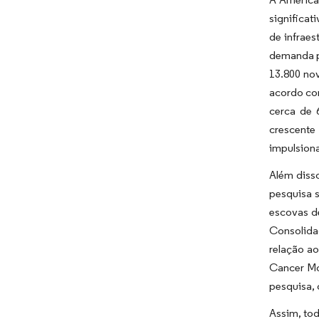
significat
de infraes
demanda p
13.800 nov
acordo co
cerca de 
crescent
impulsiona
Além diss
pesquisa 
escovas d
Consolida
relação ao
Cancer Moo
pesquisa,
Assim, to