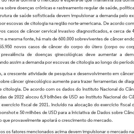
iva sobre doenças crônicas e rastreamento regular de saúde, políti
trutura de saúde sofisticada devem impulsionar a demanda pelo ex
or escovas de citologia na região norte-americana. De acordo com
os casos de câncer cervical invasivo diagnosticados, e cerca de 
m a mesma fonte, há mais de 600.000 sobreviventes de câncer end
65.950 novos casos de câncer do corpo do útero (corpo ou cor
e prevalência de doenças ginecológicas deve aumentar a dem
ndo assim a demanda por escovas de citologia ao longo do período
o, a crescente atividade de pesquisa e desenvolvimento em cânce
sobre câncer ginecológico aumente para trazer ferramentas de dia
e citologia. De acordo com os dados do Instituto Nacional do Cân
das de 2022 alocou 6,9 bilhões de USD ao Instituto Nacional do 
 exercício fiscal de 2021. Incluído na alocação do exercício fisc
nshot e 50 milhões de USD para a Iniciativa de Dados sobre Câncer 
 o que provavelmente apoiará o crescimento do mercado.
dos os fatores mencionados acima devem impulsionar o mercado na 