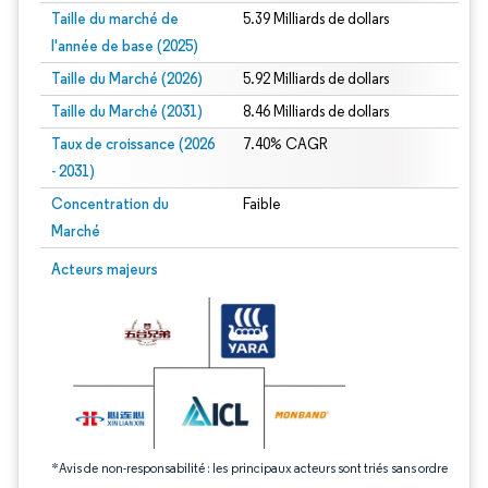
Taille du marché de
5.39 Milliards de dollars
l'année de base (2025)
Taille du Marché (2026)
5.92 Milliards de dollars
Taille du Marché (2031)
8.46 Milliards de dollars
Taux de croissance (2026
7.40% CAGR
- 2031)
Concentration du
Faible
Marché
Image © Mordor Intelligence. La réutilisation nécessite une attribution sous CC 
Acteurs majeurs
*Avis de non-responsabilité : les principaux acteurs sont triés sans ordre