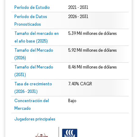
Período de Estudio
2021 - 2031
Período de Datos
2026 - 2031
Pronosticados
Tamaño del mercado en
5.39 Mil millones de dólares
el año base (2025)
Tamaño del Mercado
5.92 Mil millones de dólares
(2026)
Tamaño del Mercado
8.46 Mil millones de dólares
(2031)
Tasa de crecimiento
7.40% CAGR
(2026 - 2031)
Concentración del
Bajo
Mercado
Imagen © Mordor Intelligence. El uso requiere atribución según CC BY 4.0.
Jugadores principales