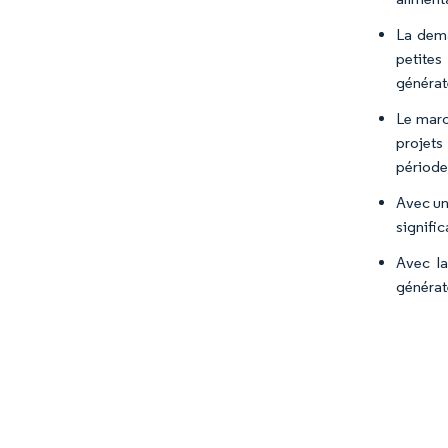
La dema
petite
générat
Le marc
projets
période
Avec un
signific
Avec la
générat