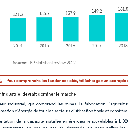
or Intelligence. La réutilisation nécessite une attribution sous CC BY 4.0.
r industriel devrait dominer le marché
eur industriel, qui comprend les mines, la fabrication, l'agricult
ation d'énergie de tous les secteurs d'utilisation finale et constit
ntation de la capacité installée en énergies renouvelables à 1 0
s temporaire en cas de pic de demande ou pour pallier les l