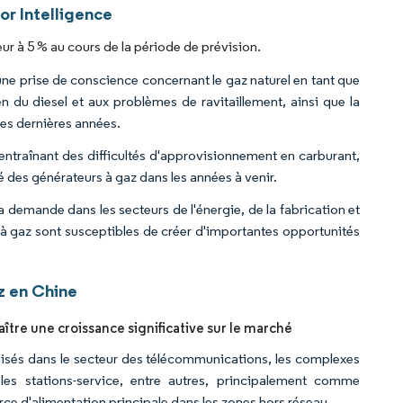
or Intelligence
r à 5 % au cours de la période de prévision.
une prise de conscience concernant le gaz naturel en tant que
en du diesel et aux problèmes de ravitaillement, ainsi que la
ces dernières années.
entraînant des difficultés d'approvisionnement en carburant,
é des générateurs à gaz dans les années à venir.
 demande dans les secteurs de l'énergie, de la fabrication et
 à gaz sont susceptibles de créer d'importantes opportunités
z en Chine
ître une croissance significative sur le marché
ilisés dans le secteur des télécommunications, les complexes
 les stations-service, entre autres, principalement comme
e d'alimentation principale dans les zones hors réseau.