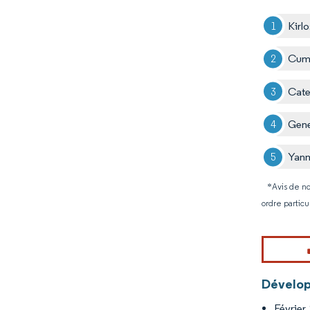
Kirl
Cum
Cater
Gene
Yan
*Avis de no
ordre particu
Dévelop
Février