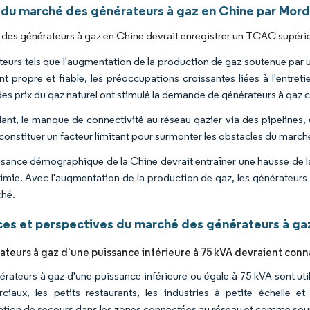
 du marché des générateurs à gaz en Chine par Mord
des générateurs à gaz en Chine devrait enregistrer un TCAC supérieu
teurs tels que l'augmentation de la production de gaz soutenue par 
nt propre et fiable, les préoccupations croissantes liées à l'entreti
des prix du gaz naturel ont stimulé la demande de générateurs à gaz 
nt, le manque de connectivité au réseau gazier via des pipelines, 
 constituer un facteur limitant pour surmonter les obstacles du march
ssance démographique de la Chine devrait entraîner une hausse de la
himie. Avec l'augmentation de la production de gaz, les générateurs
hé.
es et perspectives du marché des générateurs à ga
ateurs à gaz d'une puissance inférieure à 75 kVA devraient conna
érateurs à gaz d'une puissance inférieure ou égale à 75 kVA sont ut
iaux, les petits restaurants, les industries à petite échelle et
ation de secours dans les zones connectées au réseau et comme sourc