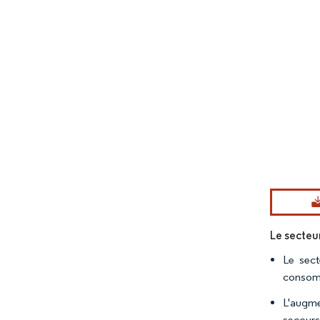
Image © Mord
Le secteu
Le sect
consomm
L'augme
secour