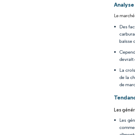
Analyse
Le marché 
Des fac
carbura
baisse 
Cependa
devrait
La croi
de la c
de marc
Tendanc
Les génér
Les gén
commerc
aliment