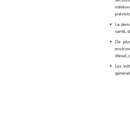
météor
prévisi
La dema
santé, 
De plu
environ
diesel,
Les ini
générat