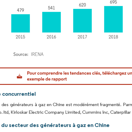
or Intelligence. La réutilisation nécessite une attribution sous CC BY 4.0.
 concurrentiel
des générateurs à gaz en Chine est modérément fragmenté. Parmi le
 ltd, Kirloskar Electric Company Limited, Cummins Inc, Caterpillar
 du secteur des générateurs à gaz en Chine