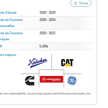
Share
ode d'étude
2020 - 2030
ode de Données
2025 - 2030
isionnelles
ode de Données
2020 - 2023
oriques
R
5.00%
urs majeurs
de non-responsabilité : les principaux acteurs sont triés sans ordre particulier
.