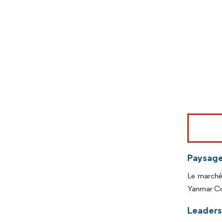
Image © Mord
Paysage
Le marché 
Yanmar Co.
Leaders