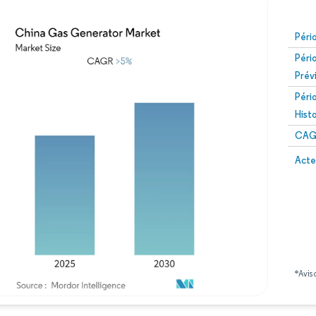
Péri
Péri
Prév
Péri
Hist
CAG
Acte
*Avis 
Image © Mordor Intelligence. La réutilisation nécessite une attribution sous CC BY 4.0