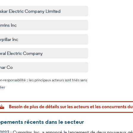
oskar Electric Company Limited
mins Inc
pillar Inc
ral Electric Company
mar Co
n-responsabilité : les principaux acteurs sont triés sans
lier
Image © Mo
pements récents dans le secteur
 2023 : Cummins Inc. a annoncé le lancement de deux nouveaux g