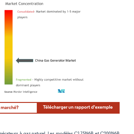
rdor Intelligence. La réutilisation nécessite une attribution sous CC BY 4.0.
énérateurs à gaz naturel. Les modèles C175N6B et C200N6B