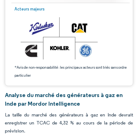
Image © Mordor Intelligence. La réutilisation nécessite une attribution sous CC 
Acteurs majeurs
*Avis de non-responsabilité : les principaux acteurs sont triés sans ordre
particulier
Analyse du marché des générateurs à gaz en
Inde par Mordor Intelligence
La taille du marché des générateurs à gaz en Inde devrait
enregistrer un TCAC de 4,32 % au cours de la période de
prévision.