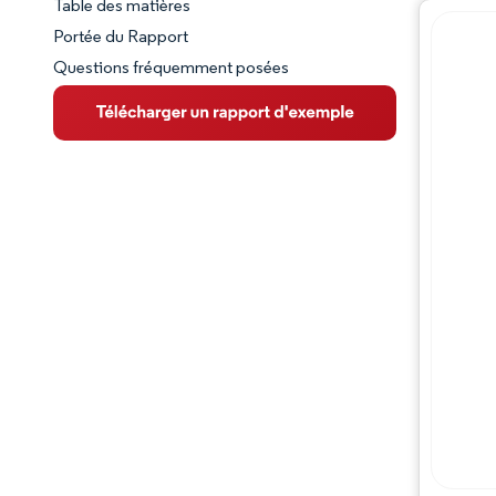
Table des matières
Aperçu du marché
Portée du Rapport
Questions fréquemment posées
VUE D’ENSEMBLE DU MARCHÉ
Principales tendances du marché
Paysage concurrentiel
Évolutions de l'industrie