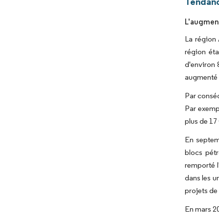
Tendanc
L'augment
La région
région éta
d'environ 
augmenté à
Par conséq
Par exempl
plus de 17
En septem
blocs pét
remporté l
dans les u
projets de
En mars 20