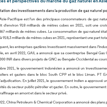
es et perspectives du marché du gaz naturel en Asie
ation des investissements dans la production de gaz naturel po
 Asie-Pacifique est l'un des principaux consommateurs de gaz nat
it d'environ 918 milliards de mètres cubes en 2021, soit une croi
867 milliards de mètres cubes. La consommation de gaz naturel était
 918,3 milliards de mètres cubes en 2021, représentant une part to
uent, les entreprises gazières investissent massivement dans l'indus
e, en avril 2022, GAIL a annoncé que sa coentreprise Bengal Gas C
 000 INR dans divers projets de GNC au Bengale-Occidental au cour
bre 2021, le gouvernement indonésien a annoncé un investissement
roliers et gaziers dans le bloc South CPP et le bloc Liman. PT 
'adjudication. En juillet 2021, le gouvernement indien a approuvé u
nités du secteur public pétrolier et gazier. En outre, le gouvernemen
 raffinage en amont et dans le secteur privé.
22, China Petroleum & Chemical Corporation a annoncé des plans pou