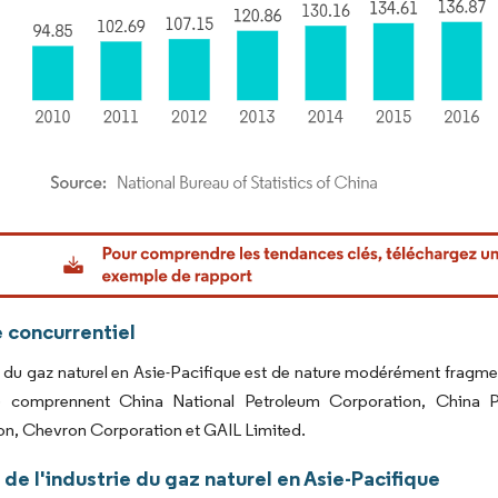
or Intelligence. La réutilisation nécessite une attribution sous CC BY 4.0.
 concurrentiel
du gaz naturel en Asie-Pacifique est de nature modérément fragmen
er) comprennent China National Petroleum Corporation, China
on, Chevron Corporation et GAIL Limited.
de l'industrie du gaz naturel en Asie-Pacifique