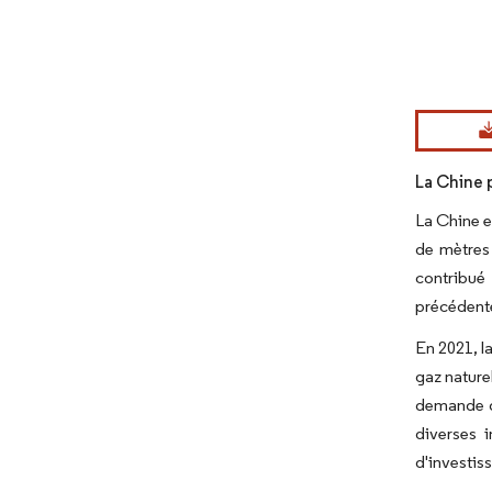
Image © Mord
La Chine 
La Chine e
de mètres 
contribué
précédent
En 2021, l
gaz nature
demande de
diverses i
d'investis