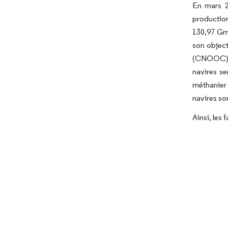
En mars 2
production
130,97 Gm³
son object
(CNOOC) a
navires s
méthanier 
navires so
Ainsi, les