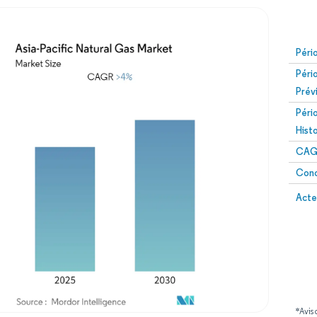
Péri
Péri
Prév
Péri
Hist
CAG
Conc
Acte
*Avis 