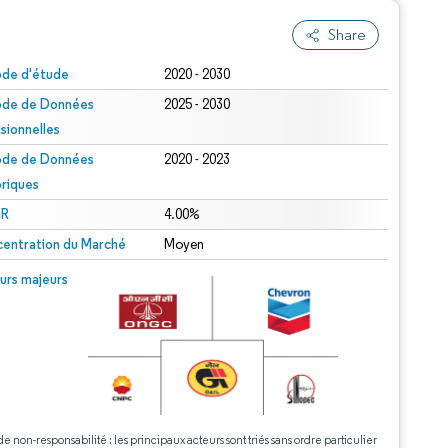
Share
ode d'étude
2020 - 2030
ode de Données
2025 - 2030
isionnelles
ode de Données
2020 - 2023
oriques
R
4.00%
entration du Marché
Moyen
urs majeurs
de non-responsabilité : les principaux acteurs sont triés sans ordre particulier