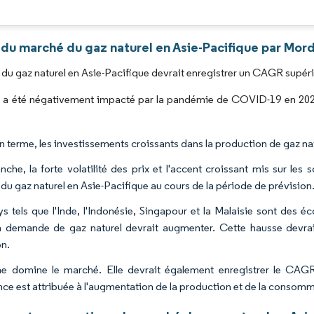
Image © Mordor Intelligence. La réutilisation nécessite une attribution sous CC BY 4.0
du marché du gaz naturel en Asie-Pacifique par Mord
du gaz naturel en Asie-Pacifique devrait enregistrer un CAGR supérie
 a été négativement impacté par la pandémie de COVID-19 en 2020.
.
 terme, les investissements croissants dans la production de gaz nat
nche, la forte volatilité des prix et l'accent croissant mis sur les
du gaz naturel en Asie-Pacifique au cours de la période de prévision
s tels que l'Inde, l'Indonésie, Singapour et la Malaisie sont des 
la demande de gaz naturel devrait augmenter. Cette hausse devrai
on.
e domine le marché. Elle devrait également enregistrer le CAGR
nce est attribuée à l'augmentation de la production et de la consomm