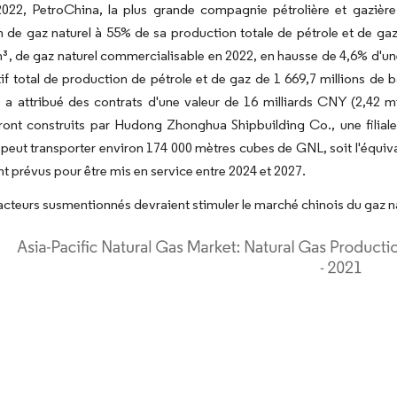
022, PetroChina, la plus grande compagnie pétrolière et gazièr
 de gaz naturel à 55% de sa production totale de pétrole et de gaz 
, de gaz naturel commercialisable en 2022, en hausse de 4,6% d'une a
if total de production de pétrole et de gaz de 1 669,7 millions de
 attribué des contrats d'une valeur de 16 milliards CNY (2,42 mi
eront construits par Hudong Zhonghua Shipbuilding Co., une filia
peut transporter environ 174 000 mètres cubes de GNL, soit l'équiva
nt prévus pour être mis en service entre 2024 et 2027.
 facteurs susmentionnés devraient stimuler le marché chinois du gaz n