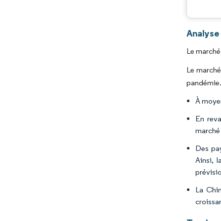
Analyse 
Le marché 
Le marché
pandémie
À moyen
En reva
marché 
Des pay
Ainsi, 
prévisi
La Chin
croissa