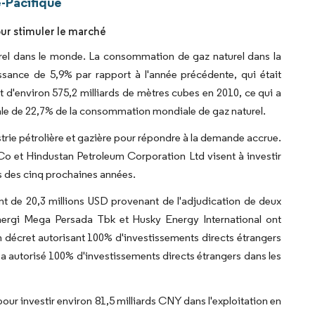
-Pacifique
ur stimuler le marché
urel dans le monde. La consommation de gaz naturel dans la
ssance de 5,9% par rapport à l'année précédente, qui était
 d'environ 575,2 milliards de mètres cubes en 2010, ce qui a
tale de 22,7% de la consommation mondiale de gaz naturel.
trie pétrolière et gazière pour répondre à la demande accrue.
o et Hindustan Petroleum Corporation Ltd visent à investir
s des cinq prochaines années.
 de 20,3 millions USD provenant de l'adjudication de deux
Energi Mega Persada Tbk et Husky Energy International ont
n décret autorisant 100% d'investissements directs étrangers
t a autorisé 100% d'investissements directs étrangers dans les
r investir environ 81,5 milliards CNY dans l'exploitation en