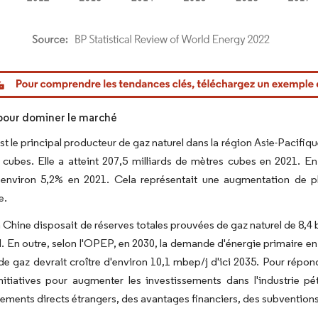
or Intelligence. La réutilisation nécessite une attribution sous CC BY 4.0.
pour dominer le marché
st le principal producteur de gaz naturel dans la région Asie-Pacifique
cubes. Elle a atteint 207,5 milliards de mètres cubes en 2021. E
 environ 5,2% en 2021. Cela représentait une augmentation de pl
e.
a Chine disposait de réserves totales prouvées de gaz naturel de 8,4
l. En outre, selon l'OPEP, en 2030, la demande d'énergie primaire en 
 gaz devrait croître d'environ 10,1 mbep/j d'ici 2035. Pour répo
nitiatives pour augmenter les investissements dans l'industrie pét
sements directs étrangers, des avantages financiers, des subventions