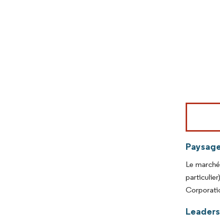
Image © Mord
Paysage
Le marché 
particuli
Corporati
Leaders 