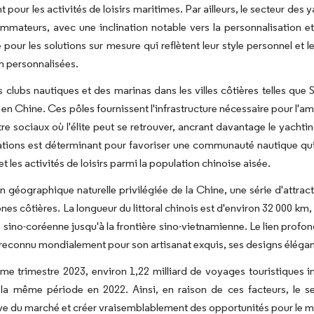
t pour les activités de loisirs maritimes. Par ailleurs, le secteur de
mateurs, avec une inclination notable vers la personnalisation et 
 pour les solutions sur mesure qui reflètent leur style personnel et 
n personnalisées.
s clubs nautiques et des marinas dans les villes côtières telles qu
 en Chine. Ces pôles fournissent l'infrastructure nécessaire pour l'am
re sociaux où l'élite peut se retrouver, ancrant davantage le yachti
lations est déterminant pour favoriser une communauté nautique qui
t les activités de loisirs parmi la population chinoise aisée.
on géographique naturelle privilégiée de la Chine, une série d'attrac
nes côtières. La longueur du littoral chinois est d'environ 32 000 km, 
re sino-coréenne jusqu'à la frontière sino-vietnamienne. Le lien profo
, reconnu mondialement pour son artisanat exquis, ses designs élégan
me trimestre 2023, environ 1,22 milliard de voyages touristiques i
e la même période en 2022. Ainsi, en raison de ces facteurs, le 
ive du marché et créer vraisemblablement des opportunités pour le ma