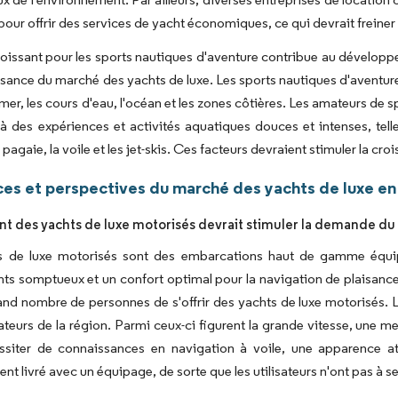
pour offrir des services de yacht économiques, ce qui devrait freiner 
croissant pour les sports nautiques d'aventure contribue au dévelop
issance du marché des yachts de luxe. Les sports nautiques d'aventure 
 mer, les cours d'eau, l'océan et les zones côtières. Les amateurs de
 à des expériences et activités aquatiques douces et intenses, tell
pagaie, la voile et les jet-skis. Ces facteurs devraient stimuler la c
es et perspectives du marché des yachts de luxe en 
t des yachts de luxe motorisés devrait stimuler la demande du
s de luxe motorisés sont des embarcations haut de gamme équipé
s somptueux et un confort optimal pour la navigation de plaisance
and nombre de personnes de s'offrir des yachts de luxe motorisés.
urs de la région. Parmi ceux-ci figurent la grande vitesse, une mei
ssiter de connaissances en navigation à voile, une apparence at
nt livré avec un équipage, de sorte que les utilisateurs n'ont pas à s