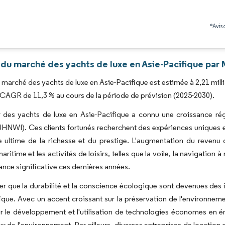
Image © Mordor Intelligence. La réutilisation nécessite une attribution sous CC BY 4.0
*Avis 
du marché des yachts de luxe en Asie-Pacifique par 
du marché des yachts de luxe en Asie-Pacifique est estimée à 2,21 milli
 CAGR de 11,3 % au cours de la période de prévision (2025-2030).
 des yachts de luxe en Asie-Pacifique a connu une croissance régul
UHNWI). Ces clients fortunés recherchent des expériences uniques et
 ultime de la richesse et du prestige. L'augmentation du revenu d
ritime et les activités de loisirs, telles que la voile, la navigation 
ance significative ces dernières années.
oter que la durabilité et la conscience écologique sont devenues des
ique. Avec un accent croissant sur la préservation de l'environnem
ur le développement et l'utilisation de technologies économes en 
x de l'environnement. Par ailleurs, diverses entreprises de locatio