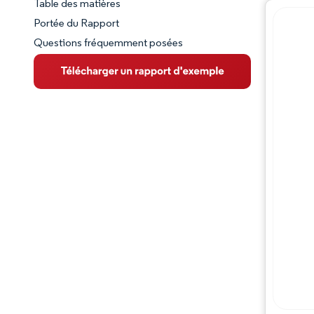
Table des matières
Aperçu du marché
Portée du Rapport
Questions fréquemment posées
VUE D’ENSEMBLE DU MARCHÉ
Principales tendances du marché
Paysage concurrentiel
Évolutions de l'industrie