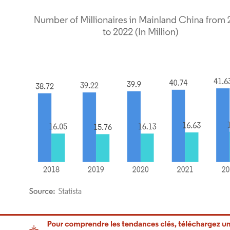
or Intelligence. La réutilisation nécessite une attribution sous CC BY 4.0.