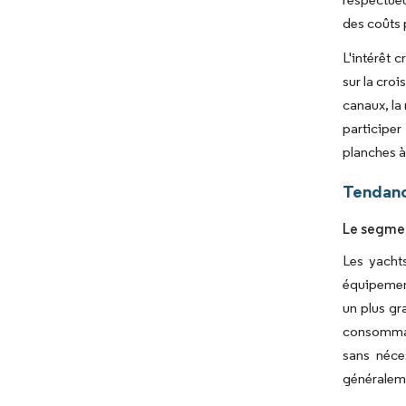
des coûts 
L'intérêt 
sur la cro
canaux, la
participer
planches à 
Tendanc
Le segmen
Les yacht
équipement
un plus gr
consommate
sans néce
généraleme