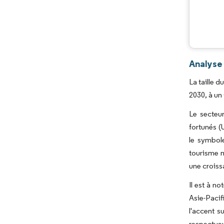
Analyse 
La taille 
2030, à un
Le secteur
fortunés (
le symbole
tourisme ma
une croiss
Il est à n
Asie-Pacif
l'accent s
respectueu