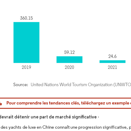
or Intelligence. La réutilisation nécessite une attribution sous CC BY 4.0.
evrait détenir une part de marché significative -
des yachts de luxe en Chine connaît une progression significative, por