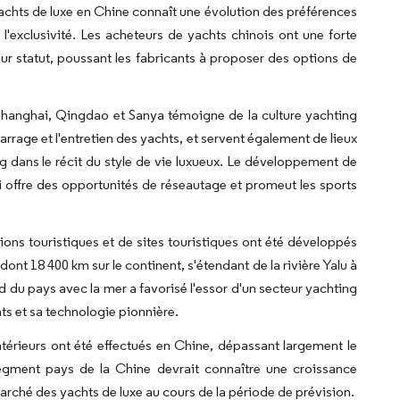
s yachts de luxe en Chine connaît une évolution des préférences
l'exclusivité. Les acheteurs de yachts chinois ont une forte
leur statut, poussant les fabricants à proposer des options de
e Shanghai, Qingdao et Sanya témoigne de la culture yachting
arrage et l'entretien des yachts, et servent également de lieux
ng dans le récit du style de vie luxueux. Le développement de
 offre des opportunités de réseautage et promeut les sports
tions touristiques et de sites touristiques ont été développés
dont 18 400 km sur le continent, s'étendant de la rivière Yalu à
nd du pays avec la mer a favorisé l'essor d'un secteur yachting
ts et sa technologie pionnière.
ntérieurs ont été effectués en Chine, dépassant largement le
segment pays de la Chine devrait connaître une croissance
rché des yachts de luxe au cours de la période de prévision.