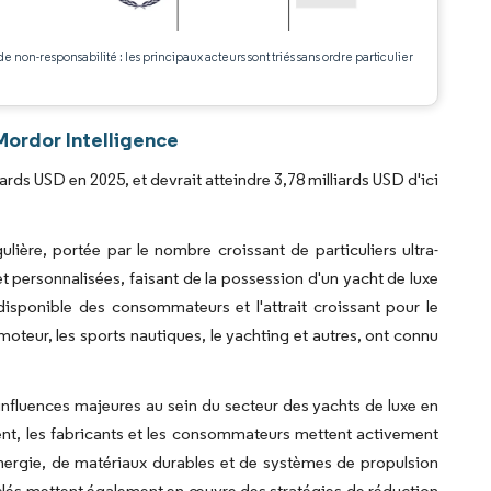
.
de non-responsabilité : les principaux acteurs sont triés sans ordre particulier
Mordor Intelligence
ards USD en 2025, et devrait atteindre 3,78 milliards USD d'ici
ière, portée par le nombre croissant de particuliers ultra-
 personnalisées, faisant de la possession d'un yacht de luxe
isponible des consommateurs et l'attrait croissant pour le
à moteur, les sports nautiques, le yachting et autres, ont connu
 influences majeures au sein du secteur des yachts de luxe en
ent, les fabricants et les consommateurs mettent activement
énergie, de matériaux durables et de systèmes de propulsion
n clés mettent également en œuvre des stratégies de réduction