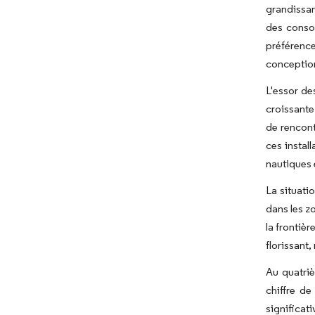
grandissan
des consom
préférence
conceptio
L'essor de
croissante
de rencont
ces instal
nautiques e
La situati
dans les zo
la frontiè
florissant
Au quatriè
chiffre d
significat