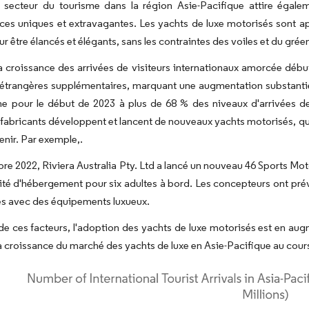
u secteur du tourisme dans la région Asie-Pacifique attire égale
ces uniques et extravagantes. Les yachts de luxe motorisés sont ap
r être élancés et élégants, sans les contraintes des voiles et du gr
a croissance des arrivées de visiteurs internationaux amorcée début
 étrangères supplémentaires, marquant une augmentation substantiel
e pour le début de 2023 à plus de 68 % des niveaux d'arrivées de 
abricants développent et lancent de nouveaux yachts motorisés, qui
enir. Par exemple,.
e 2022, Riviera Australia Pty. Ltd a lancé un nouveau 46 Sports Mot
té d'hébergement pour six adultes à bord. Les concepteurs ont prévu 
res avec des équipements luxueux.
de ces facteurs, l'adoption des yachts de luxe motorisés est en au
la croissance du marché des yachts de luxe en Asie-Pacifique au cours