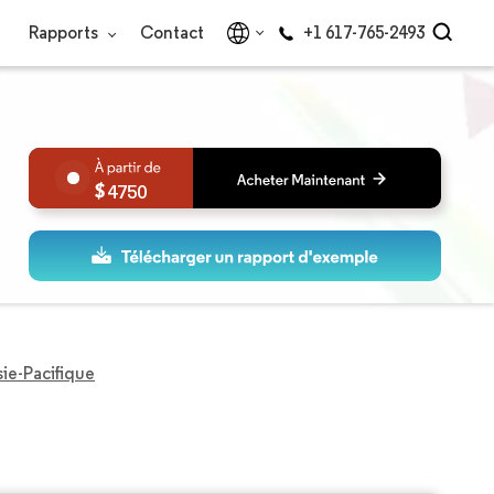
Rapports
Contact
+1 617-765-2493
4750
ie-Pacifique
e