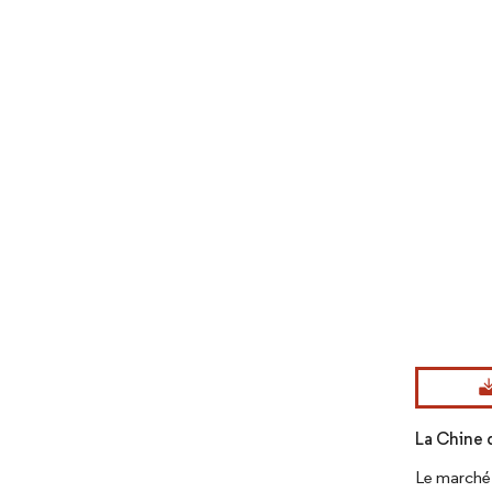
Image © Mord
La Chine d
Le marché 