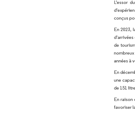
L'essor d
d'expérien
conçus pou
En 2023, l
d'arrivées
de tourism
nombreux f
années à v
En décembr
une capaci
de 151 lit
En raison 
favoriser 