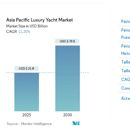
Péri
Péri
Prév
Péri
Hist
Tail
Tail
CAGR
Conc
Acte