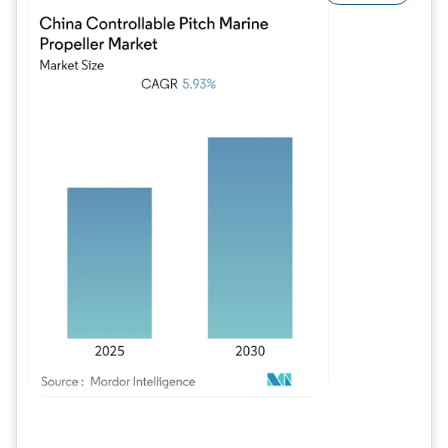
Image © Mordor Intelligence. La réutilisation nécessite une attribution sous CC BY