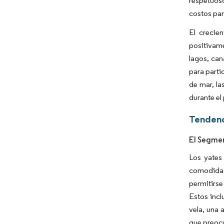
respetuoso
costos par
El crecie
positivam
lagos, can
para parti
de mar, la
durante el
Tendenc
El Segmen
Los yates
comodidade
permitirse
Estos incl
vela, una 
que preoc