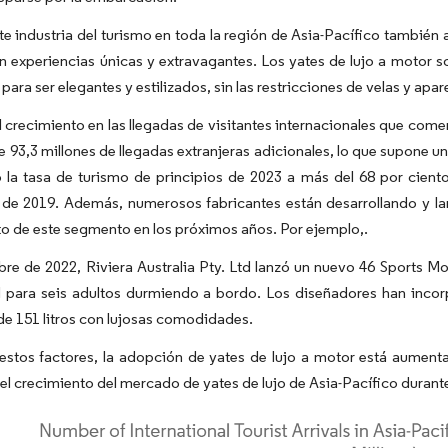
te industria del turismo en toda la región de Asia-Pacífico también 
 experiencias únicas y extravagantes. Los yates de lujo a motor s
para ser elegantes y estilizados, sin las restricciones de velas y ap
l crecimiento en las llegadas de visitantes internacionales que com
 93,3 millones de llegadas extranjeras adicionales, lo que supone u
 la tasa de turismo de principios de 2023 a más del 68 por ciento 
s de 2019. Además, numerosos fabricantes están desarrollando y l
o de este segmento en los próximos años. Por ejemplo,.
re de 2022, Riviera Australia Pty. Ltd lanzó un nuevo 46 Sports Mo
 para seis adultos durmiendo a bordo. Los diseñadores han incor
de 151 litros con lujosas comodidades.
stos factores, la adopción de yates de lujo a motor está aumenta
el crecimiento del mercado de yates de lujo de Asia-Pacífico durant