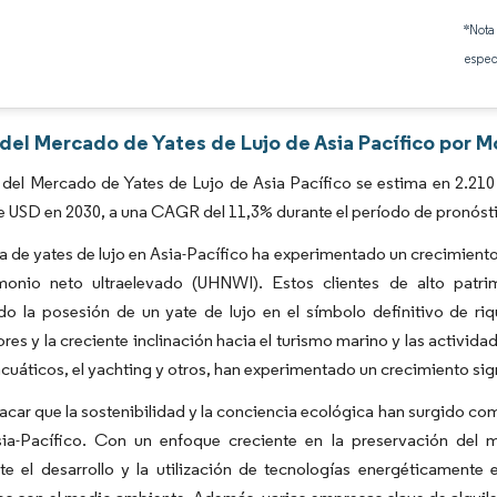
Imagen © Mordor Intelligence. El uso requiere atribución según CC BY 4.0.
*Nota
espec
 del Mercado de Yates de Lujo de Asia Pacífico por M
del Mercado de Yates de Lujo de Asia Pacífico se estima en 2.210 
e USD en 2030, a una CAGR del 11,3% durante el período de pronóst
ia de yates de lujo en Asia-Pacífico ha experimentado un crecimient
monio neto ultraelevado (UHNWI). Estos clientes de alto patri
do la posesión de un yate de lujo en el símbolo definitivo de riq
es y la creciente inclinación hacia el turismo marino y las activid
cuáticos, el yachting y otros, han experimentado un crecimiento sign
car que la sostenibilidad y la conciencia ecológica han surgido como
sia-Pacífico. Con un enfoque creciente en la preservación del 
e el desarrollo y la utilización de tecnologías energéticamente e