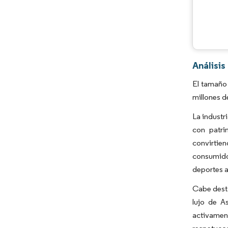
Análisis
El tamaño 
millones d
La industr
con patri
convirtien
consumidor
deportes a
Cabe desta
lujo de A
activament