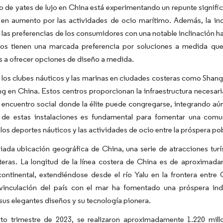
 de yates de lujo en China está experimentando un repunte significat
 en aumento por las actividades de ocio marítimo. Además, la ind
las preferencias de los consumidores con una notable inclinación ha
nos tienen una marcada preferencia por soluciones a medida que r
s a ofrecer opciones de diseño a medida.
 los clubes náuticos y las marinas en ciudades costeras como Shang
ng en China. Estos centros proporcionan la infraestructura necesar
 encuentro social donde la élite puede congregarse, integrando aún m
o de estas instalaciones es fundamental para fomentar una com
os deportes náuticos y las actividades de ocio entre la próspera po
giada ubicación geográfica de China, una serie de atracciones turís
teras. La longitud de la línea costera de China es de aproximad
 continental, extendiéndose desde el río Yalu en la frontera entr
vinculación del país con el mar ha fomentado una próspera indu
 sus elegantes diseños y su tecnología pionera.
rto trimestre de 2023, se realizaron aproximadamente 1.220 mill