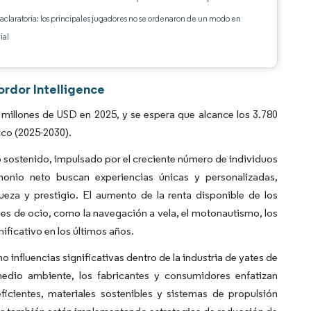
 aclaratoria: los principales jugadores no se ordenaron de un modo en
ial
ordor Intelligence
millones de USD en 2025, y se espera que alcance los 3.780
ico (2025-2030).
o sostenido, impulsado por el creciente número de individuos
monio neto buscan experiencias únicas y personalizadas,
ueza y prestigio. El aumento de la renta disponible de los
ades de ocio, como la navegación a vela, el motonautismo, los
ificativo en los últimos años.
 influencias significativas dentro de la industria de yates de
medio ambiente, los fabricantes y consumidores enfatizan
ficientes, materiales sostenibles y sistemas de propulsión