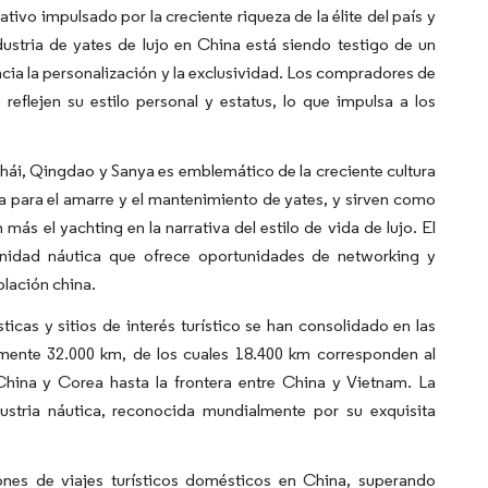
ivo impulsado por la creciente riqueza de la élite del país y
ustria de yates de lujo en China está siendo testigo de un
cia la personalización y la exclusividad. Los compradores de
eflejen su estilo personal y estatus, lo que impulsa a los
hái, Qingdao y Sanya es emblemático de la creciente cultura
ia para el amarre y el mantenimiento de yates, y sirven como
ás el yachting en la narrativa del estilo de vida de lujo. El
unidad náutica que ofrece oportunidades de networking y
blación china.
ticas y sitios de interés turístico se han consolidado en las
amente 32.000 km, de los cuales 18.400 km corresponden al
e China y Corea hasta la frontera entre China y Vietnam. La
stria náutica, reconocida mundialmente por su exquisita
ones de viajes turísticos domésticos en China, superando