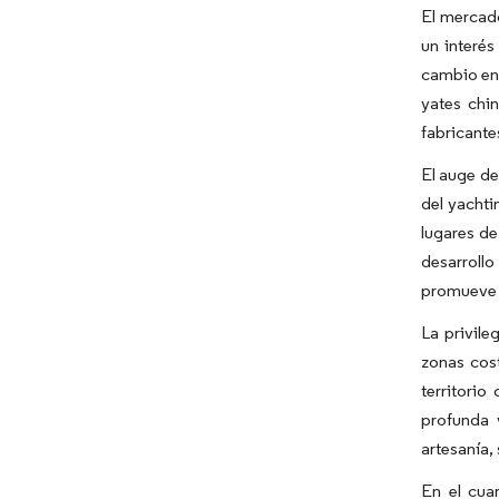
El mercado
un interés
cambio en 
yates chi
fabricante
El auge de
del yachti
lugares de
desarroll
promueve l
La privile
zonas cos
territorio
profunda 
artesanía,
En el cua