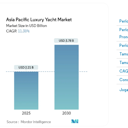
Perí
Perí
Pron
Perí
Tama
Tama
CAGR
Conc
Juga