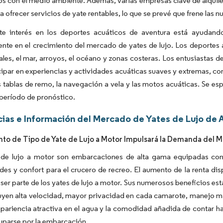
s con el medio ambiente. Además, varias empresas clave de alquil
a ofrecer servicios de yate rentables, lo que se prevé que frene las n
nte interés en los deportes acuáticos de aventura está ayudand
ente en el crecimiento del mercado de yates de lujo. Los deporte
ales, el mar, arroyos, el océano y zonas costeras. Los entusiastas 
cipar en experiencias y actividades acuáticas suaves y extremas, co
s tablas de remo, la navegación a vela y las motos acuáticas. Se e
 período de pronóstico.
ias e Información del Mercado de Yates de Lujo de A
to de Tipo de Yate de Lujo a Motor Impulsará la Demanda del M
 de lujo a motor son embarcaciones de alta gama equipadas con 
s y confort para el crucero de recreo. El aumento de la renta di
 ser parte de los yates de lujo a motor. Sus numerosos beneficios e
uyen alta velocidad, mayor privacidad en cada camarote, manejo m
apariencia atractiva en el agua y la comodidad añadida de contar h
uparse por la embarcación.