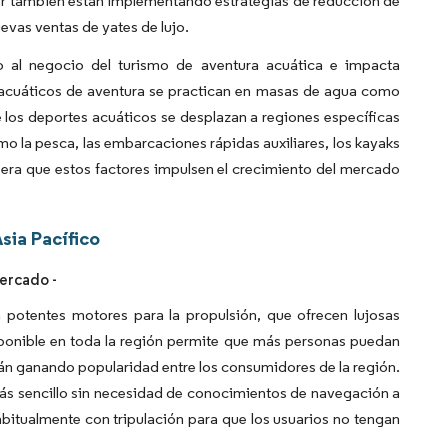
er también están implementando estrategias de reducción de
uevas ventas de yates de lujo.
o al negocio del turismo de aventura acuática e impacta
s acuáticos de aventura se practican en masas de agua como
de los deportes acuáticos se desplazan a regiones específicas
mo la pesca, las embarcaciones rápidas auxiliares, los kayaks
spera que estos factores impulsen el crecimiento del mercado
sia Pacífico
ercado -
potentes motores para la propulsión, que ofrecen lujosas
sponible en toda la región permite que más personas puedan
stán ganando popularidad entre los consumidores de la región.
ás sencillo sin necesidad de conocimientos de navegación a
abitualmente con tripulación para que los usuarios no tengan