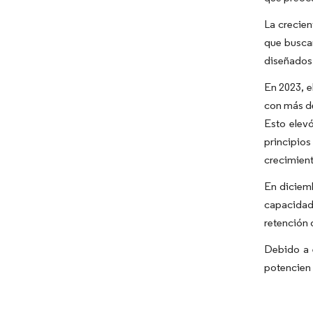
La crecien
que buscan
diseñados 
En 2023, e
con más de
Esto elevó
principio
crecimient
En diciemb
capacidad
retención 
Debido a e
potencien 