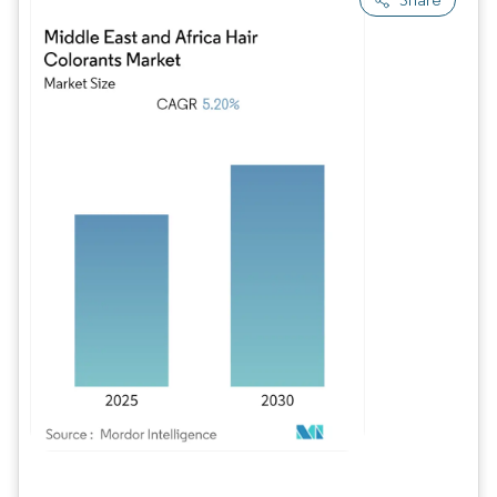
Image © Mordor Intelligence. La réutilisation nécessite une attribution sous CC BY