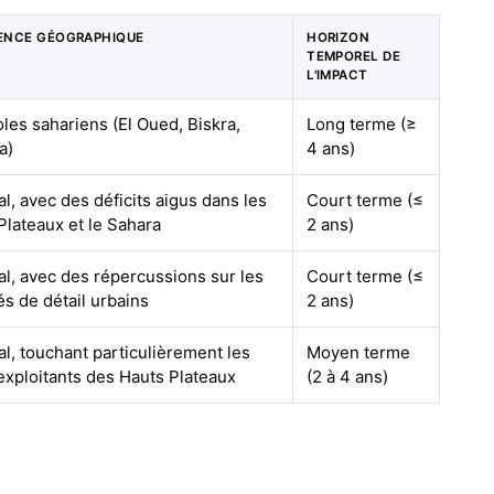
ENCE GÉOGRAPHIQUE
HORIZON
TEMPOREL DE
L'IMPACT
les sahariens (El Oued, Biskra,
Long terme (≥
a)
4 ans)
al, avec des déficits aigus dans les
Court terme (≤
Plateaux et le Sahara
2 ans)
al, avec des répercussions sur les
Court terme (≤
s de détail urbains
2 ans)
al, touchant particulièrement les
Moyen terme
 exploitants des Hauts Plateaux
(2 à 4 ans)