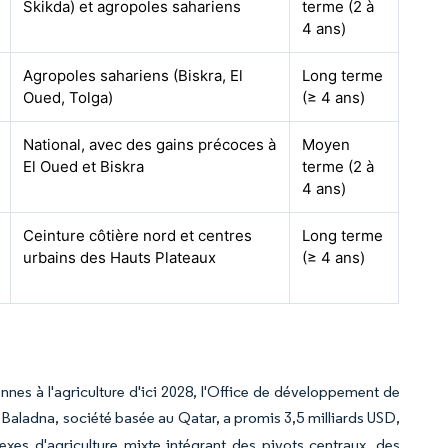
Skikda) et agropoles sahariens
terme (2 à
4 ans)
Agropoles sahariens (Biskra, El
Long terme
Oued, Tolga)
(≥ 4 ans)
National, avec des gains précoces à
Moyen
El Oued et Biskra
terme (2 à
4 ans)
Ceinture côtière nord et centres
Long terme
urbains des Hauts Plateaux
(≥ 4 ans)
ennes à l'agriculture d'ici 2028, l'Office de développement de
 Baladna, société basée au Qatar, a promis 3,5 milliards USD,
exes d'agriculture mixte intégrant des pivots centraux, des