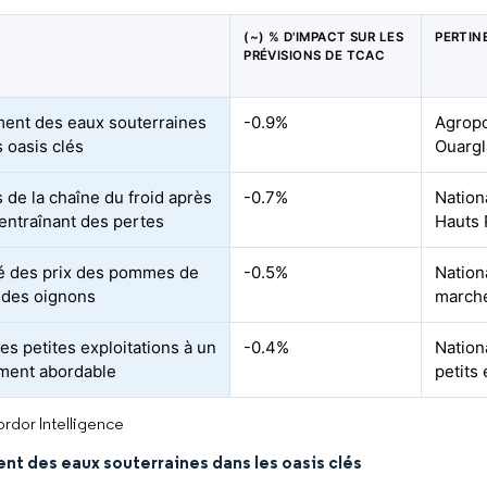
(~) % D'IMPACT SUR LES
PERTIN
PRÉVISIONS DE TCAC
ent des eaux souterraines
-0.9%
Agropo
s oasis clés
Ouargl
 de la chaîne du froid après
-0.7%
Nation
 entraînant des pertes
Hauts 
ité des prix des pommes de
-0.5%
Nation
t des oignons
marché
es petites exploitations à un
-0.4%
Nation
ment abordable
petits
rdor Intelligence
t des eaux souterraines dans les oasis clés