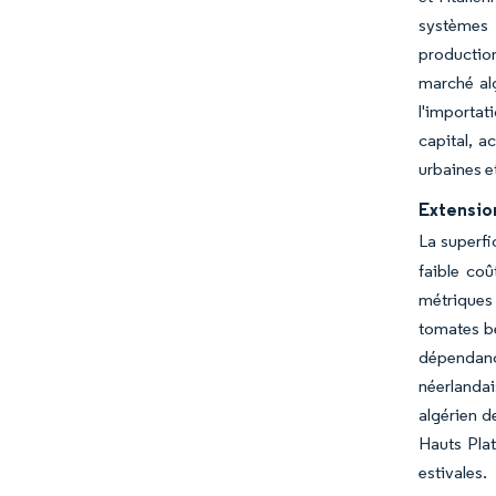
systèmes d
production
marché alg
l'importat
capital, a
urbaines et
Extension
La superfi
faible co
métriques 
tomates bé
dépendance
néerlandai
algérien d
Hauts Plat
estivales.