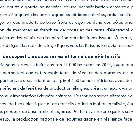
e goutte-à-goutte souterrains et une dessalinisation alimentée p
 en s'éloignant des terres agricoles côtières saturées, réduisent l'
érien des produits de base fruits et légumes dans des pôles orient
ion de machines en franchise de droits et des tarifs d'électricit
ccélérant les délais de récupération pour les investisseurs. À terme, 
 redirigent les corridors logistiques vers les liaisons ferroviaires sud 
 des superficies sous serres et tunnels semi-intensifs
cie sous serres a atteint environ 21 000 hectares en 2024, ayant q
ût permettent aux petits exploitants de récolter des pommes de t
par hectare sous irrigation par pivot à 30 tonnes métriques avec de
néficient de fenêtres de production élargies, créant un approvision
 aux importations de pâte chinoise. L'essor des serres alimente 
ses, de films plastiques et de conseils en fertirrigation localisée, 
es produits de base fruits et légumes. Au fur et à mesure que les serv
eaux, la production nationale de légumes gagne en résilience face 