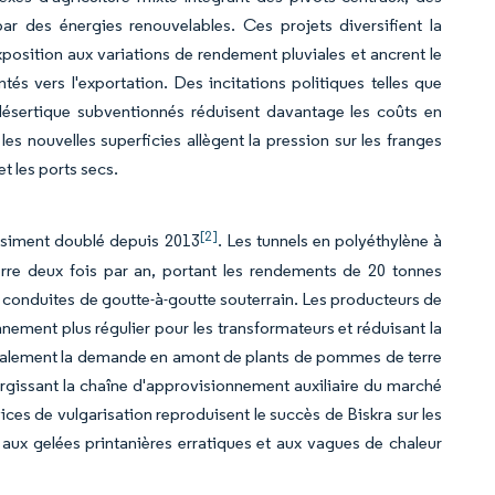
ar des énergies renouvelables. Ces projets diversifient la
exposition aux variations de rendement pluviales et ancrent le
és vers l'exportation. Des incitations politiques telles que
é désertique subventionnés réduisent davantage les coûts en
les nouvelles superficies allègent la pression sur les franges
et les ports secs.
[2]
uasiment doublé depuis 2013
. Les tunnels en polyéthylène à
erre deux fois par an, portant les rendements de 20 tonnes
s conduites de goutte-à-goutte souterrain. Les producteurs de
nement plus régulier pour les transformateurs et réduisant la
également la demande en amont de plants de pommes de terre
élargissant la chaîne d'approvisionnement auxiliaire du marché
ices de vulgarisation reproduisent le succès de Biskra sur les
aux gelées printanières erratiques et aux vagues de chaleur