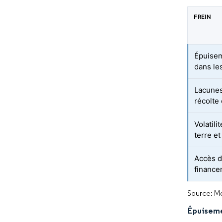
FREIN
Épuisem
dans le
Lacunes
récolte
Volatil
terre e
Accès d
finance
Source: Mo
Épuisemen