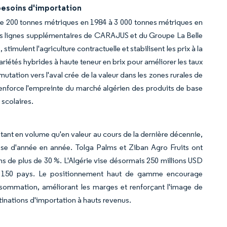
besoins d'importation
e 200 tonnes métriques en 1984 à 3 000 tonnes métriques en
es lignes supplémentaires de CARAJUS et du Groupe La Belle
timulent l'agriculture contractuelle et stabilisent les prix à la
riétés hybrides à haute teneur en brix pour améliorer les taux
tation vers l'aval crée de la valeur dans les zones rurales de
 renforce l'empreinte du marché algérien des produits de base
 scolaires.
ant en volume qu'en valeur au cours de la dernière décennie,
sse d'année en année. Tolga Palms et Ziban Agro Fruits ont
ns de plus de 30 %. L'Algérie vise désormais 250 millions USD
7 à 150 pays. Le positionnement haut de gamme encourage
consommation, améliorant les marges et renforçant l'image de
tinations d'importation à hauts revenus.