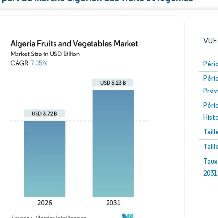
VUE
Péri
Péri
Prév
Péri
Hist
Tail
Image © Mordor Intelligence. La réutilisation nécessite un
Tail
Taux
2031