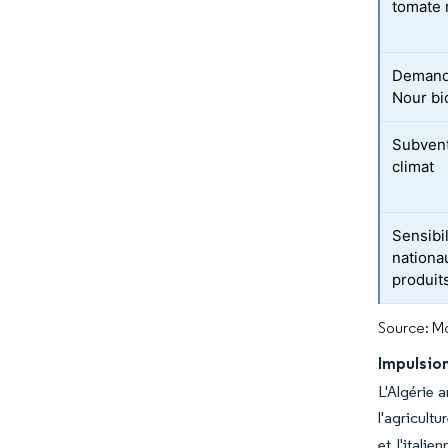
tomate 
Demande
Nour bi
Subventi
climat
Sensibi
nationa
produits
Source: Mo
Impulsio
L'Algérie 
l'agricult
et l'itali