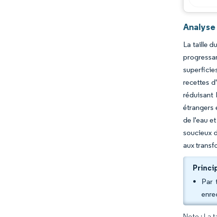
Analyse
La taille 
progressa
superficie
recettes d
réduisant 
étrangers 
de l'eau e
soucieux d
aux transf
Princi
Par 
enre
Note : La 