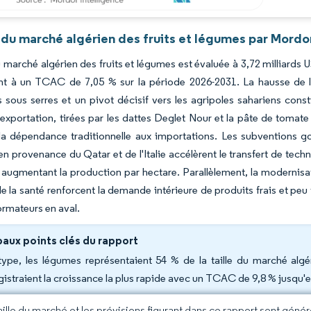
 du marché algérien des fruits et légumes par Mordor
du marché algérien des fruits et légumes est évaluée à 3,72 milliards 
nt à un TCAC de 7,05 % sur la période 2026-2031. La hausse de la
s sous serres et un pivot décisif vers les agripoles sahariens cons
'exportation, tirées par les dattes Deglet Nour et la pâte de tomate
la dépendance traditionnelle aux importations. Les subventions gou
en provenance du Qatar et de l'Italie accélèrent le transfert de tech
t augmentant la production par hectare. Parallèlement, la modernisat
e la santé renforcent la demande intérieure de produits frais et peu
ormateurs en aval.
paux points clés du rapport
type, les légumes représentaient 54 % de la taille du marché algér
gistraient la croissance la plus rapide avec un TCAC de 9,8 % jusqu'
taille du marché et les prévisions figurant dans ce rapport sont géné