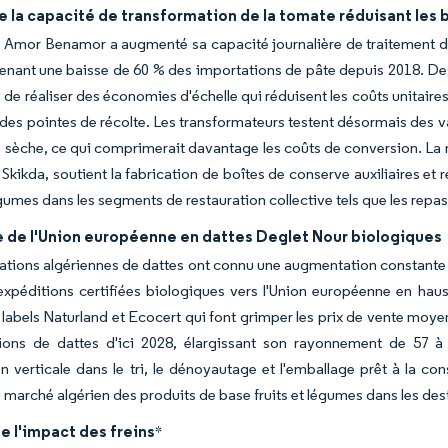
 la capacité de transformation de la tomate réduisant les 
 Amor Benamor a augmenté sa capacité journalière de traitement d
enant une baisse de 60 % des importations de pâte depuis 2018. D
de réaliser des économies d'échelle qui réduisent les coûts unitaires, s
 des pointes de récolte. Les transformateurs testent désormais des va
 sèche, ce qui comprimerait davantage les coûts de conversion. La mu
Skikda, soutient la fabrication de boîtes de conserve auxiliaires et
égumes dans les segments de restauration collective tels que les repas
de l'Union européenne en dattes Deglet Nour biologiques
ations algériennes de dattes ont connu une augmentation constante t
xpéditions certifiées biologiques vers l'Union européenne en hau
 labels Naturland et Ecocert qui font grimper les prix de vente moye
tions de dattes d'ici 2028, élargissant son rayonnement de 5
ion verticale dans le tri, le dénoyautage et l'emballage prêt à la 
marché algérien des produits de base fruits et légumes dans les des
e l'impact des freins
*