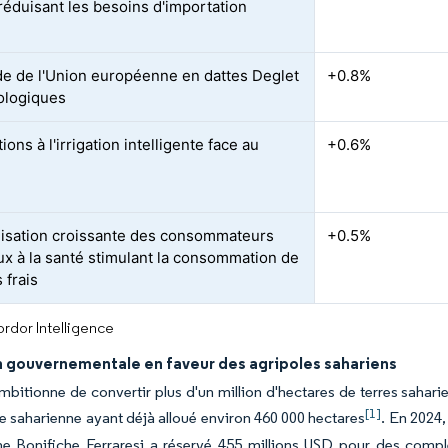
réduisant les besoins d'importation
 de l'Union européenne en dattes Deglet
+0.8%
ologiques
ons à l'irrigation intelligente face au
+0.6%
lisation croissante des consommateurs
+0.5%
ux à la santé stimulant la consommation de
 frais
rdor Intelligence
n gouvernementale en faveur des agripoles sahariens
ambitionne de convertir plus d'un million d'hectares de terres sahari
[1]
ure saharienne ayant déjà alloué environ 460 000 hectares
. En 2024,
enne Bonifiche Ferraresi a réservé 455 millions USD pour des compl