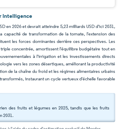
 Intelligence
USD en 2026 et devrait atteindre 5,23 milliards USD d'ici 2031,
 capacité de transformation de la tomate, l'extension des
tituent les forces dominantes derrière ces perspectives. Les
 triple concentrée, amortissent l'équilibre budgétaire tout en
vernementales à l'irrigation et les investissements directs
nologie vers les zones désertiques, améliorant la productivité
ion de la chaîne du froid et les régimes alimentaires urbains
 transformés, instaurant un cycle vertueux d'échelle favorable
ien des fruits et légumes en 2025, tandis que les fruits
en 2031.
rées à l'aide du cadre d'estimation exclusif de Mordor