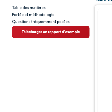
Table des matières
Taille et part de marché
Portée et méthodologie
Questions fréquemment posées
Analyse du marché
Tendances et perspectives
Analyse géographique
Paysage réglementaire
Analyse de la chaîne de valeur
Paysage concurrentiel
Opportunités et perspectives
Évolutions de l'industrie