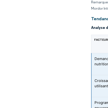
Remarque :
Mordor Int
Tendanc
Analyse 
FACTEUR
Demande
nutriti
Croissa
utilisan
Program
gouvern