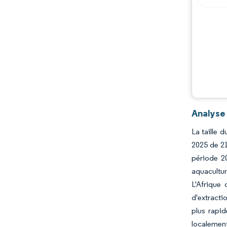
Évolutions de l'industrie
Analyse
La taille 
2025 de 21
période 20
aquacultur
L'Afrique
d'extracti
plus rapid
localement