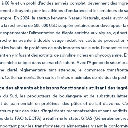
 à 80 % et un profil d'acides aminés complet, deviennent des ingréd
rement attrayants pour les athlètes d'endurance et les amateurs de sa
propre. En 2024, la startup kenyane Nasaru Naturals, après avoir
à la recherche de 500 000 USD supplémentaires pour développer la cul
 expérimenter l'alimentation de tilapia enrichie aux algues, qui 
roche innovante à double usage réduit les coûts de production 
t les isolats de protéines de pois importés sur le prix. Pendant ce 
nt en y infusant des extraits de spiruline riches en phycocyanine. E
t une niche unique dans un marché saturé. Avec l'Agence de sécurité al
ne clarté réglementaire tant attendue, le commerce transfron
n. Cette harmonisation sur les limites maximales de résidus de pestic
e des aliments et boissons fonctionnels utilisant des ingr
 du Sud, les producteurs de boulangerie et de substituts laitier
 du pain enrichi en protéines, des pâtes et du lait d'avoine. Ce
urs pour des listes d'ingrédients reconnaissables et sans additifs 
es de la FAO (JECFA) a réaffirmé le statut GRAS (Généralement re
mportant pour les transformateurs alimentaires visant la conformi