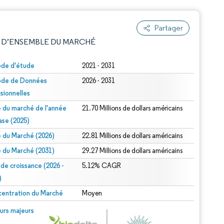
Partager
 D’ENSEMBLE DU MARCHÉ
ode d'étude
2021 - 2031
ode de Données
2026 - 2031
isionnelles
le du marché de l'année
21.70 Millions de dollars américains
ase (2025)
le du Marché (2026)
22.81 Millions de dollars américains
e attribution sous CC BY 4.0.
le du Marché (2031)
29.27 Millions de dollars américains
 de croissance (2026 -
5.12% CAGR
)
entration du Marché
Moyen
© Mordor Intelligence. La réutilisation nécessite une attribution sous CC BY 4.0.
urs majeurs