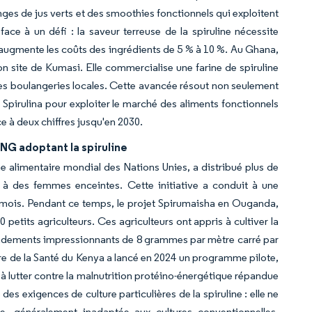
nges de jus verts et des smoothies fonctionnels qui exploitent
face à un défi : la saveur terreuse de la spiruline nécessite
ui augmente les coûts des ingrédients de 5 % à 10 %. Au Ghana,
 site de Kumasi. Elle commercialise une farine de spiruline
es boulangeries locales. Cette avancée résout non seulement
Spirulina pour exploiter le marché des aliments fonctionnels
ce à deux chiffres jusqu'en 2030.
NG adoptant la spiruline
e alimentaire mondial des Nations Unies, a distribué plus de
 à des femmes enceintes. Cette initiative a conduit à une
 mois. Pendant ce temps, le projet Spirumaisha en Ouganda,
tits agriculteurs. Ces agriculteurs ont appris à cultiver la
endements impressionnants de 8 grammes par mètre carré par
tère de la Santé du Kenya a lancé en 2024 un programme pilote,
e à lutter contre la malnutrition protéino-énergétique répandue
 exigences de culture particulières de la spiruline : elle ne
, généralement inadaptée aux cultures conventionnelles.