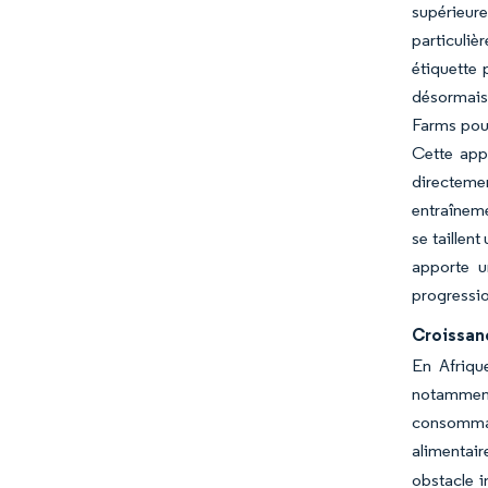
supérieure
particuliè
étiquette 
désormais 
Farms pour
Cette app
directemen
entraîneme
se taillen
apporte u
progressio
Croissanc
En Afrique
notamment
consommate
alimentair
obstacle i