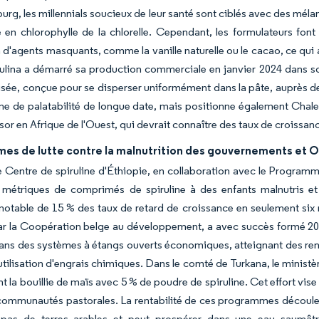
rg, les millennials soucieux de leur santé sont ciblés avec des méla
e en chlorophylle de la chlorelle. Cependant, les formulateurs font 
ion d'agents masquants, comme la vanille naturelle ou le cacao, ce q
ulina a démarré sa production commerciale en janvier 2024 dans son
isée, conçue pour se disperser uniformément dans la pâte, auprès d
e de palatabilité de longue date, mais positionne également Chale 
ssor en Afrique de l'Ouest, qui devrait connaître des taux de croissan
es de lutte contre la malnutrition des gouvernements et O
e Centre de spiruline d'Éthiopie, en collaboration avec le Programm
 métriques de comprimés de spiruline à des enfants malnutris et
notable de 15 % des taux de retard de croissance en seulement six
r la Coopération belge au développement, a avec succès formé 200 pe
dans des systèmes à étangs ouverts économiques, atteignant des r
 utilisation d'engrais chimiques. Dans le comté de Turkana, le minis
nt la bouillie de maïs avec 5 % de poudre de spiruline. Cet effort vis
communautés pastorales. La rentabilité de ces programmes découle des
 pas de terres arables et peut prospérer dans une eau saumâtre