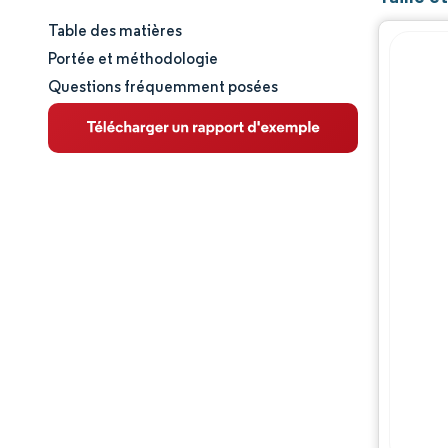
Table des matières
Taille et part de marché
Portée et méthodologie
Questions fréquemment posées
Analyse du marché
Tendances et perspectives
Analyse des segments
Analyse géographique
Paysage réglementaire
Paysage concurrentiel
Acteurs majeurs
Opportunités et perspectives