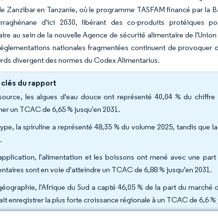
 de Zanzibar en Tanzanie, où le programme TASFAM financé par la 
arraghénane d'ici 2030, libérant des co-produits protéiques pou
ire au sein de la nouvelle Agence de sécurité alimentaire de l'Union
églementations nationales fragmentées continuent de provoquer des r
rds divergent des normes du Codex Alimentarius.
 clés du rapport
source, les algues d'eau douce ont représenté 40,04 % du chiffre 
cher un TCAC de 6,65 % jusqu'en 2031.
type, la spiruline a représenté 48,35 % du volume 2025, tandis que l
.
application, l'alimentation et les boissons ont mené avec une pa
entaires sont en voie d'atteindre un TCAC de 6,88 % jusqu'en 2031.
géographie, l'Afrique du Sud a capté 46,05 % de la part du marché d
ait enregistrer la plus forte croissance régionale à un TCAC de 6,6 %