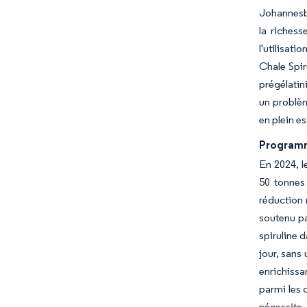
Johannesbu
la richess
l'utilisat
Chale Spir
prégélatin
un problèm
en plein e
Programm
En 2024, l
50 tonnes
réduction 
soutenu pa
spiruline 
jour, sans
enrichissa
parmi les 
nécessite