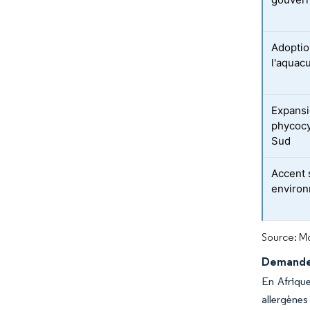
Adoptio
l'aquacu
Expansi
phycocy
Sud
Accent s
enviro
Source: Mo
Demande 
En Afrique
allergènes