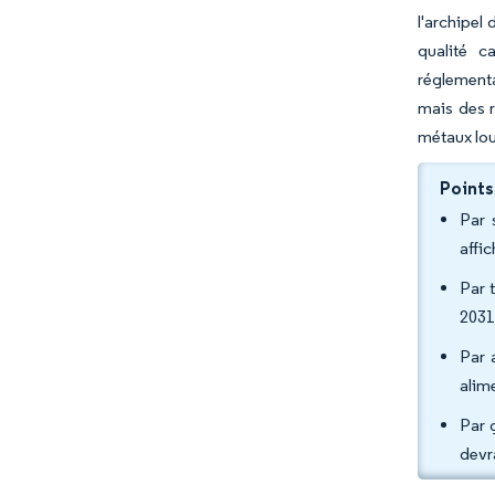
l'archipel
qualité c
réglementa
mais des r
métaux lou
Points
Par 
affi
Par 
2031
Par 
alim
Par 
devr