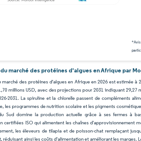
*Avis
partic
 du marché des protéines d'algues en Afrique par Mo
du marché des protéines d'algues en Afrique en 2026 est estimée à 2
,70 millions USD, avec des projections pour 2031 indiquant 29,27 m
26-2031. La spiruline et la chlorelle passent de compléments alim
e, les programmes de nutrition scolaire et les pigments cosmétiques, 
 du Sud domine la production actuelle grâce à ses fermes à bas
on certifiées ISO qui alimentent les chaînes d'approvisionnement 
ement, les éleveurs de tilapia et de poisson-chat remplaçant jusqu
, réduisant ainsi les coûts d'alimentation et améliorant les marges.