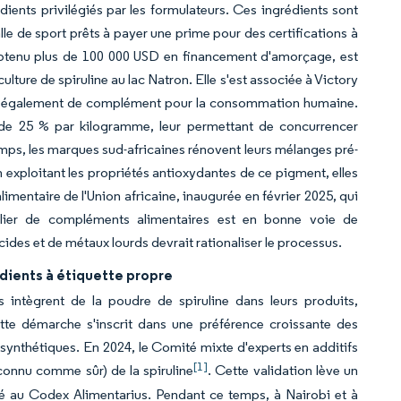
ients privilégiés par les formulateurs. Ces ingrédients sont
lle de sport prêts à payer une prime pour des certifications à
 obtenu plus de 100 000 USD en financement d'amorçage, est
ture de spiruline au lac Natron. Elle s'est associée à Victory
sert également de complément pour la consommation humaine.
de 25 % par kilogramme, leur permettant de concurrencer
temps, les marques sud-africaines rénovent leurs mélanges pré-
n exploitant les propriétés antioxydantes de ce pigment, elles
imentaire de l'Union africaine, inaugurée en février 2025, qui
talier de compléments alimentaires est en bonne voie de
ides et de métaux lourds devrait rationaliser le processus.
édients à étiquette propre
s intègrent de la poudre de spiruline dans leurs produits,
tte démarche s'inscrit dans une préférence croissante des
synthétiques. En 2024, le Comité mixte d'experts en additifs
[1]
connu comme sûr) de la spiruline
. Cette validation lève un
té au Codex Alimentarius. Pendant ce temps, à Nairobi et à