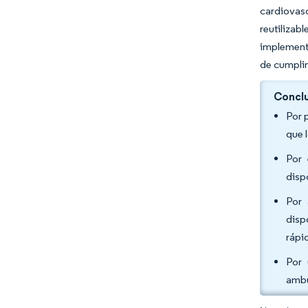
cardiovasc
reutilizab
implementa
de cumpli
Conclu
Por 
que 
Por 
disp
Por 
disp
rápi
Por 
ambu