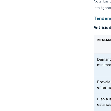
Nota: Las 
Intelligen
Tendenc
Análisis 
IMPULSO
Demanda
mínimam
Prevale
enferme
Plan a l
estancia