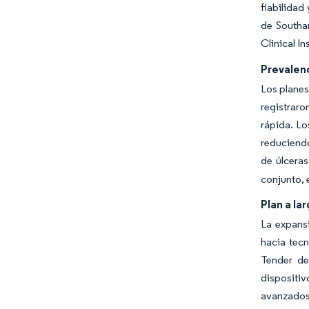
fiabilidad
de Southa
Clinical I
Prevalen
Los planes
registraro
rápida. L
reduciendo
de úlceras
conjunto, 
Plan a la
La expansi
hacia tecn
Tender de
dispositi
avanzados 