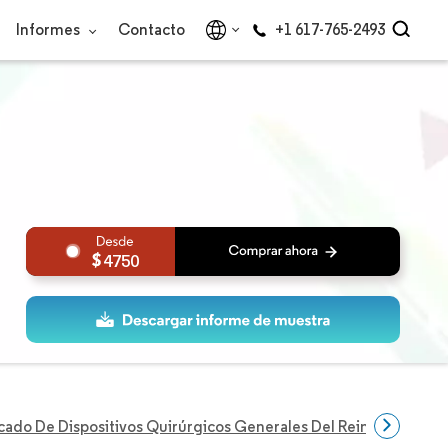
Informes
Contacto
+1 617-765-2493
4750
ado De Dispositivos Quirúrgicos Generales Del Reino Unido