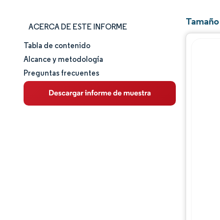
Tamaño 
ACERCA DE ESTE INFORME
Tabla de contenido
Tamaño y cuota de mercado
Alcance y metodología
Preguntas frecuentes
Análisis de mercado
Tendencias e ideas
Análisis de segmentos
Análisis geográfico
Panorama regulatorio
Análisis de la cadena de valor
Panorama competitivo