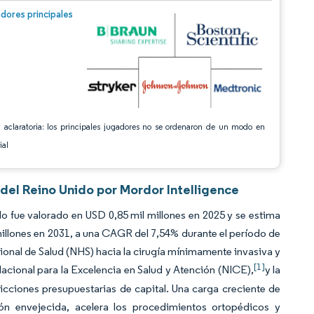
n © Mordor Intelligence. El uso requiere atribución según CC BY 4.0.
dores principales
 aclaratoria: los principales jugadores no se ordenaron de un modo en
ial
del Reino Unido por Mordor Intelligence
 fue valorado en USD 0,85 mil millones en 2025 y se estima
millones en 2031, a una CAGR del 7,54% durante el período de
cional de Salud (NHS) hacia la cirugía mínimamente invasiva y
[1]
Nacional para la Excelencia en Salud y Atención (NICE),
y la
ricciones presupuestarias de capital. Una carga creciente de
ón envejecida, acelera los procedimientos ortopédicos y