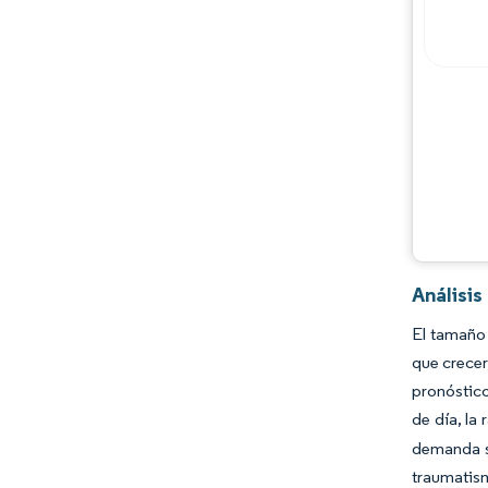
Jugadores principales
Oportunidades y perspectivas
Desarrollos de la industria
Análisi
El tamaño 
que crecer
pronóstico
de día, la
demanda so
traumatis