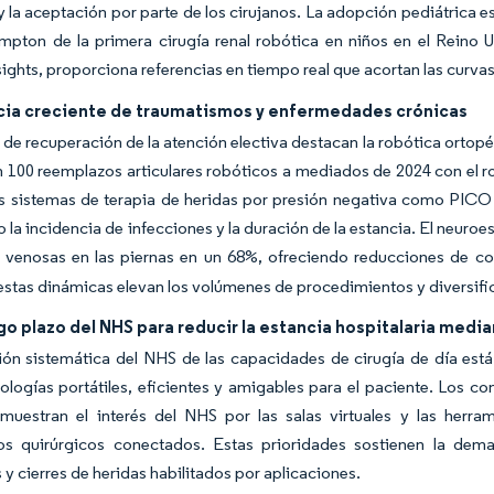
 y la aceptación por parte de los cirujanos. La adopción pediátrica est
mpton de la primera cirugía renal robótica en niños en el Reino 
nsights, proporciona referencias en tiempo real que acortan las curva
cia creciente de traumatismos y enfermedades crónicas
 de recuperación de la atención electiva destacan la robótica ortop
n 100 reemplazos articulares robóticos a mediados de 2024 con el 
os sistemas de terapia de heridas por presión negativa como PICO
 la incidencia de infecciones y la duración de la estancia. El neur
 venosas en las piernas en un 68%, ofreciendo reducciones de cos
estas dinámicas elevan los volúmenes de procedimientos y diversific
rgo plazo del NHS para reducir la estancia hospitalaria media
ón sistemática del NHS de las capacidades de cirugía de día está
ologías portátiles, eficientes y amigables para el paciente. Los c
muestran el interés del NHS por las salas virtuales y las herr
vos quirúrgicos conectados. Estas prioridades sostienen la dema
y cierres de heridas habilitados por aplicaciones.