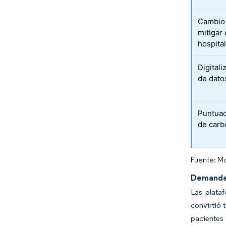
Cambio 
mitigar 
hospita
Digitali
de datos
Puntuac
de carb
Fuente: Mo
Demanda 
Las plata
convirtió 
pacientes 