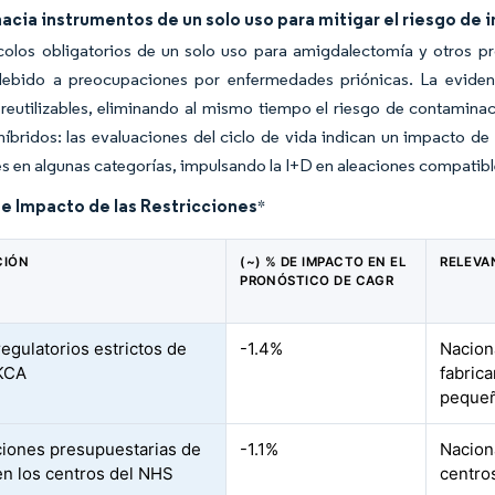
cia instrumentos de un solo uso para mitigar el riesgo de i
colos obligatorios de un solo uso para amigdalectomía y otros pr
debido a preocupaciones por enfermedades priónicas. La evidenc
reutilizables, eliminando al mismo tiempo el riesgo de contaminac
íbridos: las evaluaciones del ciclo de vida indican un impacto de
les en algunas categorías, impulsando la I+D en aleaciones compatib
de Impacto de las Restricciones
*
CIÓN
(~) % DE IMPACTO EN EL
RELEVA
PRONÓSTICO DE CAGR
regulatorios estrictos de
-1.4%
Nacion
KCA
fabric
peque
ciones presupuestarias de
-1.1%
Nacion
 en los centros del NHS
centro