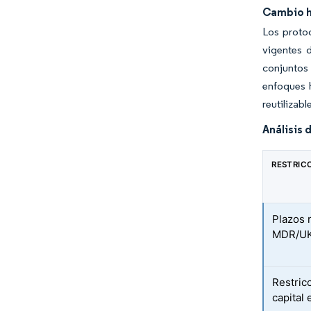
Cambio ha
Los proto
vigentes 
conjuntos 
enfoques h
reutilizab
Análisis 
RESTRIC
Plazos 
MDR/U
Restric
capital