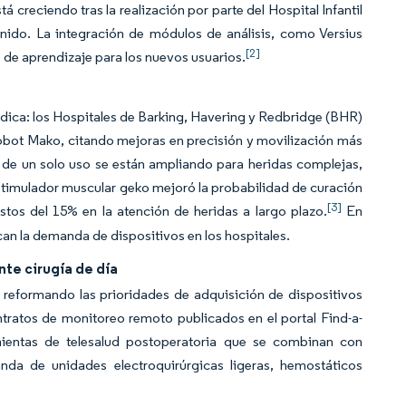
á creciendo tras la realización por parte del Hospital Infantil
Unido. La integración de módulos de análisis, como Versius
[2]
s de aprendizaje para los nuevos usuarios.
édica: los Hospitales de Barking, Havering y Redbridge (BHR)
robot Mako, citando mejoras en precisión y movilización más
 de un solo uso se están ampliando para heridas complejas,
oestimulador muscular geko mejoró la probabilidad de curación
[3]
tos del 15% en la atención de heridas a largo plazo.
En
an la demanda de dispositivos en los hospitales.
nte cirugía de día
 reformando las prioridades de adquisición de dispositivos
ontratos de monitoreo remoto publicados en el portal Find-a-
amientas de telesalud postoperatoria que se combinan con
nda de unidades electroquirúrgicas ligeras, hemostáticos