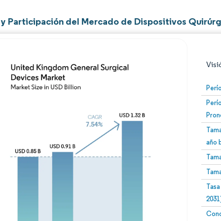
y Participación del Mercado de Dispositivos Quirúr
Visi
Perí
Perí
Pron
Tama
año 
Tama
Imagen © Mordor Intelligence. El uso requiere atribució
Tama
Tasa
2031
Conc