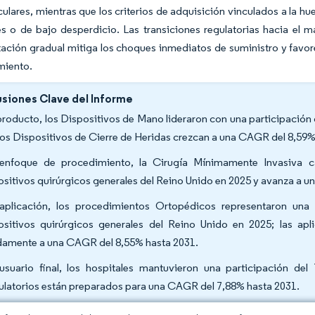
ulares, mientras que los criterios de adquisición vinculados a la h
les o de bajo desperdicio. Las transiciones regulatorias hacia el
ción gradual mitiga los choques inmediatos de suministro y favore
miento.
siones Clave del Informe
producto, los Dispositivos de Mano lideraron con una participación
los Dispositivos de Cierre de Heridas crezcan a una CAGR del 8,59
enfoque de procedimiento, la Cirugía Mínimamente Invasiva c
ositivos quirúrgicos generales del Reino Unido en 2025 y avanza a 
aplicación, los procedimientos Ortopédicos representaron una
ositivos quirúrgicos generales del Reino Unido en 2025; las a
damente a una CAGR del 8,55% hasta 2031.
usuario final, los hospitales mantuvieron una participación de
latorios están preparados para una CAGR del 7,88% hasta 2031.