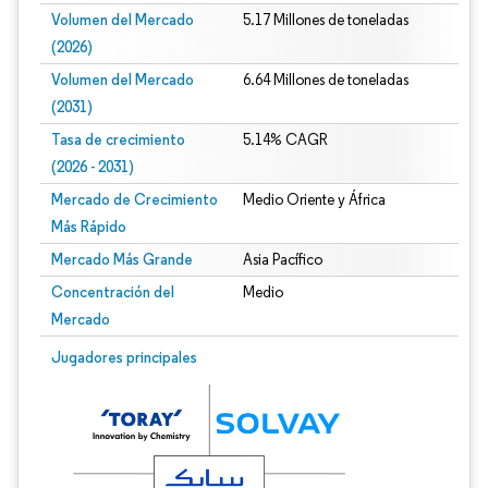
Volumen del Mercado
5.17 Millones de toneladas
(2026)
Volumen del Mercado
6.64 Millones de toneladas
(2031)
Tasa de crecimiento
5.14% CAGR
(2026 - 2031)
Mercado de Crecimiento
Medio Oriente y África
Más Rápido
Mercado Más Grande
Asia Pacífico
Concentración del
Medio
Mercado
Imagen © Mordor Intelligence. El uso requiere atribución según CC BY 4.0.
Jugadores principales