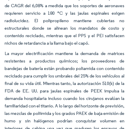
de CAGR del 6,08% a medida que los soportes de aeronaves
requieren servicio a 180 °C y las jaulas espinales exigen
radiolucidez. El polipropileno mantiene cubiertas no
estructurales donde se alinean los mandatos de costo y
contenido reciclado, mientras que el PPS y el PEI satisfacen
nichos de retardancia a la llama bajo el capó.
La mayor electrificación mantiene la demanda de matrices
resistentes a productos químicos; los proveedores de
bandejas de batería están probando poliamida con contenido
reciclado para cumplir los umbrales del 25% de los vehículos al
final de su vida útil. Mientras tanto, la autorización 510(k) de la
FDA de EE. UU. para jaulas espinales de PEEK impulsa la
demanda hospitalaria incluso cuando los cirujanos evalúan la
familiaridad con el titanio. A lo largo del horizonte de previsión,
las mezclas de poliimida y los grados PAEK de baja emisión de
humo y sin halógenos podrían conquistar volumen en
interiores de cabina una vez que maduren los ensayos de