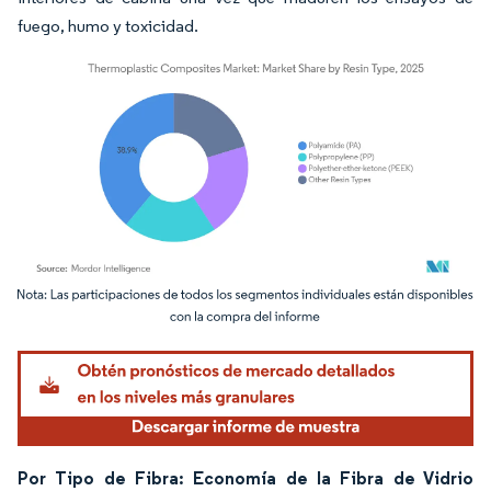
fuego, humo y toxicidad.
Imagen © Mordor Intelligence. El uso requiere atribución según CC BY 4.0.
Por Tipo de Fibra: Economía de la Fibra de Vidrio