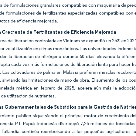
a de formulaciones granulares compatibles con maquinaria de prec
e formulaciones de fertilizantes especializadas compatibles con 
ctos de eficiencia mejorada.
Creciente de Fertilizantes de Eficiencia Mejorada
urea de liberación controlada en Vietnam se expandió un 25% en 2024
or volatilización en climas monzónicos. Las universidades indonesi
den la liberación de nitrógeno durante 60 días, elevando la eficie
opta cada vez más formulaciones de liberación lenta para hacer fre
. Los cultivadores de palma en Malasia prefieren mezclas recubier
, aliviando las limitaciones de mano de obra. El aumento de los cos
onelada métrica en febrero de 2025, acelera aún más la adopció
de utilización de nutrientes.
s Gubernamentales de Subsidios para la Gestión de Nutrie
amiento público sigue siendo el principal motor de crecimiento de
donesia PT Pupuk Indonesia distribuyó 7,25 millones de toneladas 
. Tailandia continúa reembolsando a los pequeños agricultores l