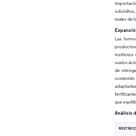
importació
subsidios,
reales de 
Expansió
Las formu
productor
instituto
suelos áci
de nitróg
sostenido
adaptadas 
fertilizan
que equili
Análisis 
RESTRIC