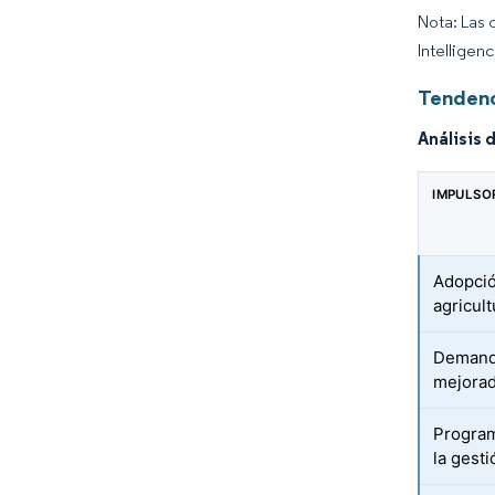
Nota: Las 
Intelligen
Tendenc
Análisis 
IMPULSO
Adopció
agricul
Demanda
mejora
Program
la gest