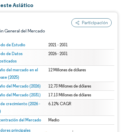
este Asiático
Participación
ón General del Mercado
odo de Estudio
2021 - 2031
odo de Datos
2026 - 2031
osticados
ño del mercado en el
12 Millones de dólares
base (2025)
ño del Mercado (2026)
12.73 Millones de dólares
n según CC BY 4.0.
ño del Mercado (2031)
17.13 Millones de dólares
 de crecimiento (2026 -
6.12% CAGR
)
entración del Mercado
Medio
n © Mordor Intelligence. El uso requiere atribución según CC BY 4.0.
dores principales