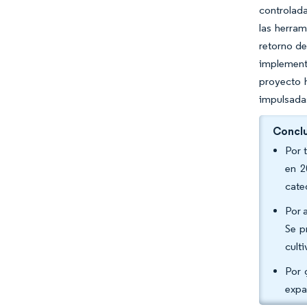
controlada
las herram
retorno d
implementa
proyecto 
impulsadas
Conclu
Por 
en 2
cate
Por 
Se p
culti
Por 
expa