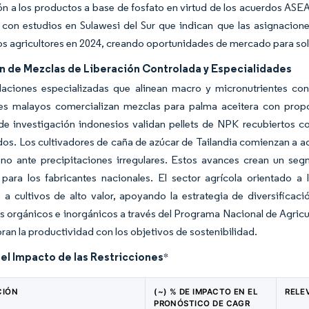
n a los productos a base de fosfato en virtud de los acuerdos ASE
 con estudios en Sulawesi del Sur que indican que las asignacione
los agricultores en 2024, creando oportunidades de mercado para sol
n de Mezclas de Liberación Controlada y Especialidades
laciones especializadas que alinean macro y micronutrientes con 
es malayos comercializan mezclas para palma aceitera con prop
s de investigación indonesios validan pellets de NPK recubiertos
dos. Los cultivadores de caña de azúcar de Tailandia comienzan a ado
eno ante precipitaciones irregulares. Estos avances crean un s
 para los fabricantes nacionales. El sector agrícola orientado 
a cultivos de alto valor, apoyando la estrategia de diversificac
tes orgánicos e inorgánicos a través del Programa Nacional de Agri
bran la productividad con los objetivos de sostenibilidad.
del Impacto de las Restricciones
*
CIÓN
(~) % DE IMPACTO EN EL
RELE
PRONÓSTICO DE CAGR