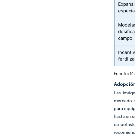
Expansi
especia
Modelad
dosifica
campo
Incenti
fertili
Fuente: Mo
Adopción
Las imágen
mercado de
para equip
hasta en 
de potasio
recomienda