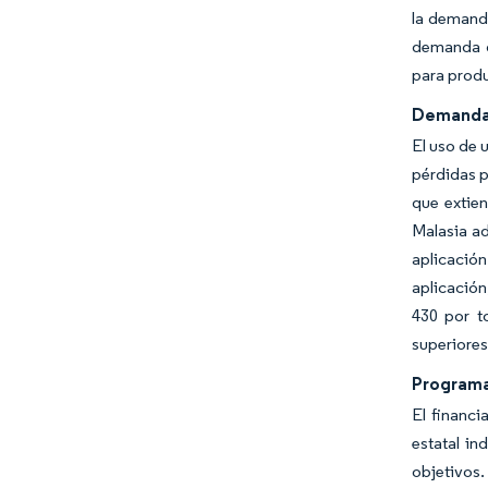
la demand
demanda d
para produ
Demanda 
El uso de 
pérdidas p
que extien
Malasia ad
aplicación
aplicación
430 por t
superiores 
Programa
El financi
estatal in
objetivos