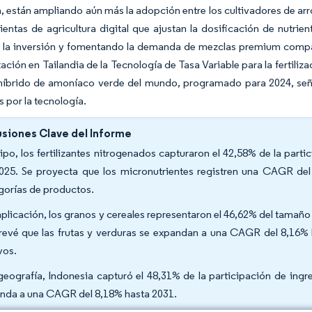
, están ampliando aún más la adopción entre los cultivadores de arroz
ientas de agricultura digital que ajustan la dosificación de nutrie
e la inversión y fomentando la demanda de mezclas premium compat
ción en Tailandia de la Tecnología de Tasa Variable para la fertiliza
híbrido de amoníaco verde del mundo, programado para 2024, seña
 por la tecnología.
siones Clave del Informe
tipo, los fertilizantes nitrogenados capturaron el 42,58% de la parti
025. Se proyecta que los micronutrientes registren una CAGR del 
gorías de productos.
aplicación, los granos y cereales representaron el 46,62% del tamaño 
revé que las frutas y verduras se expandan a una CAGR del 8,16
vos.
geografía, Indonesia capturó el 48,31% de la participación de ing
nda a una CAGR del 8,18% hasta 2031.