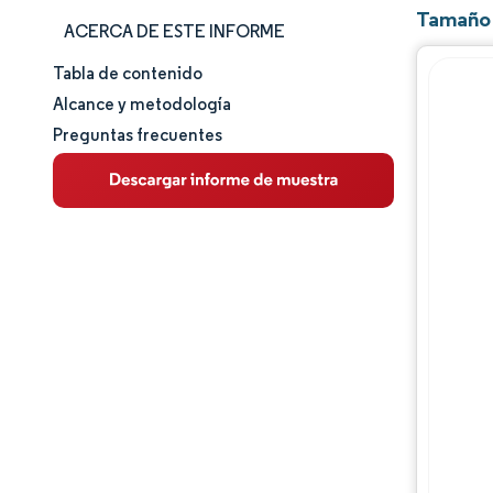
Tamaño 
ACERCA DE ESTE INFORME
Tabla de contenido
Tamaño y cuota de mercado
Alcance y metodología
Preguntas frecuentes
Análisis de mercado
Tendencias e ideas
Análisis de segmentos
Análisis geográfico
Panorama regulatorio
Panorama competitivo
Jugadores principales