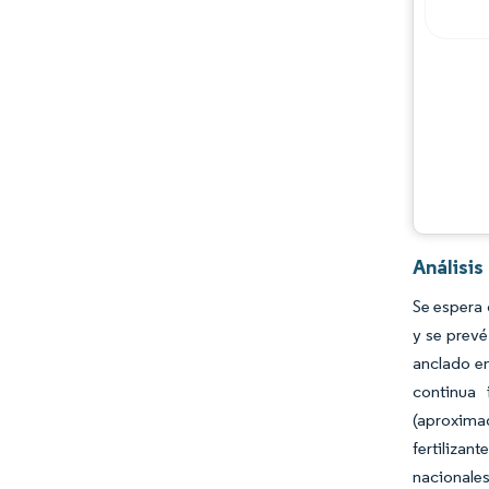
Oportunidades y perspectivas
Desarrollos de la industria
Análisis
Se espera 
y se prevé
anclado en
continua 
(aproxima
fertiliza
nacionales