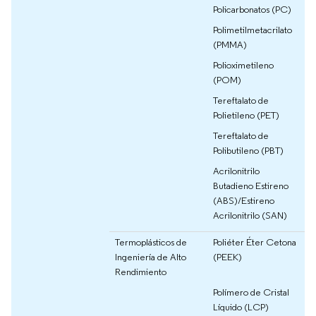
Policarbonatos (PC)
Polimetilmetacrilato
(PMMA)
Polioximetileno
(POM)
Tereftalato de
Polietileno (PET)
Tereftalato de
Polibutileno (PBT)
Acrilonitrilo
Butadieno Estireno
(ABS)/Estireno
Acrilonitrilo (SAN)
Termoplásticos de
Poliéter Éter Cetona
Ingeniería de Alto
(PEEK)
Rendimiento
Polímero de Cristal
Líquido (LCP)