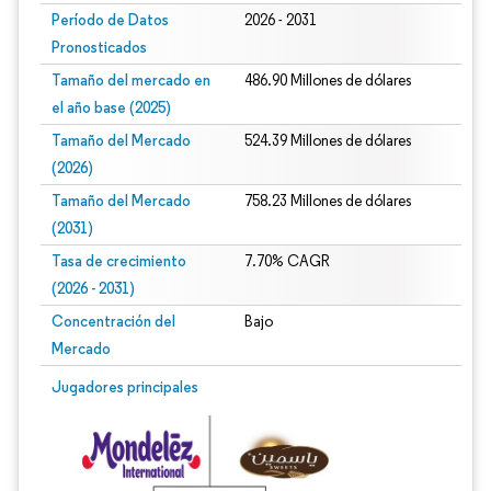
Período de Datos
2026 - 2031
Pronosticados
Tamaño del mercado en
486.90 Millones de dólares
el año base (2025)
Tamaño del Mercado
524.39 Millones de dólares
(2026)
Tamaño del Mercado
758.23 Millones de dólares
(2031)
Tasa de crecimiento
7.70% CAGR
(2026 - 2031)
Concentración del
Bajo
Mercado
Imagen © Mordor Intelligence. El uso requiere atribución según CC BY 4.0.
Jugadores principales