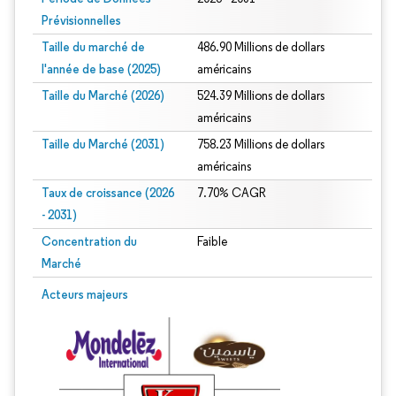
Prévisionnelles
Taille du marché de
486.90 Millions de dollars
l'année de base (2025)
américains
Taille du Marché (2026)
524.39 Millions de dollars
américains
Taille du Marché (2031)
758.23 Millions de dollars
américains
Taux de croissance (2026
7.70% CAGR
- 2031)
Concentration du
Faible
Marché
Image © Mordor Intelligence. La réutilisation nécessite une attribution sous CC 
Acteurs majeurs