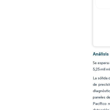
Jugadores principales
Oportunidades y perspectivas
Desarrollos de la industria
Análisi
Se espera 
5,25 mil m
La sólida 
de precis
diagnóstic
paneles de
Pacífico r
detección