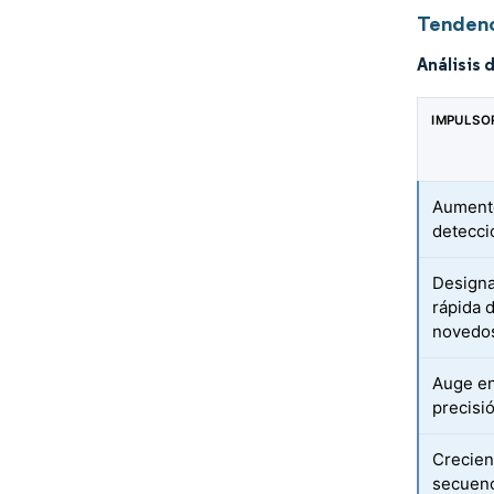
Tendenc
Análisis 
IMPULSO
Aumento
detecci
Designa
rápida 
novedo
Auge en
precisi
Crecien
secuenc