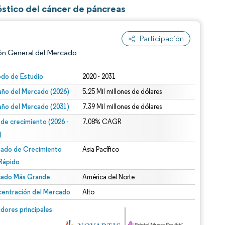
óstico del cáncer de páncreas
Participación
ón General del Mercado
odo de Estudio
2020 - 2031
ño del Mercado (2026)
5.25 Mil millones de dólares
ño del Mercado (2031)
7.39 Mil millones de dólares
 de crecimiento (2026 -
7.08% CAGR
)
ado de Crecimiento
Asia Pacífico
n según CC BY 4.0.
Rápido
ado Más Grande
América del Norte
entración del Mercado
Alto
n © Mordor Intelligence. El uso requiere atribución según CC BY 4.0.
dores principales