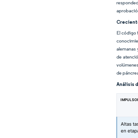
responded
aprobación
Crecient
El código 
conocimie
alemanas y
de atenció
volúmenes 
de páncre
Análisis 
IMPULSO
Altas t
en etap