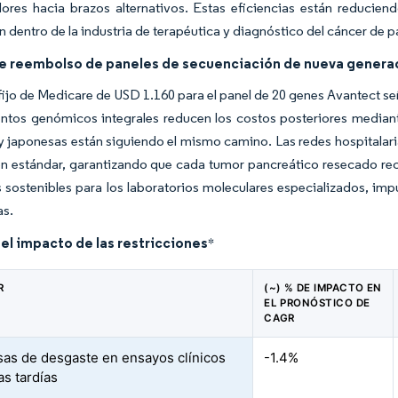
ores hacia brazos alternativos. Estas eficiencias están reducien
 dentro de la industria de terapéutica y diagnóstico del cáncer de p
e reembolso de paneles de secuenciación de nueva genera
fijo de Medicare de USD 1.160 para el panel de 20 genes Avantect se
ntos genómicos integrales reducen los costos posteriores mediant
 japonesas están siguiendo el mismo camino. Las redes hospitalari
n estándar, garantizando que cada tumor pancreático resecado reci
sostenibles para los laboratorios moleculares especializados, imp
as.
del impacto de las restricciones
*
R
(~) % DE IMPACTO EN
EL PRONÓSTICO DE
CAGR
asas de desgaste en ensayos clínicos
-1.4%
as tardías