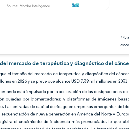
*Nota
espec
s del mercado de terapéutica y diagnóstico del cánce
que el tamaño del mercado de terapéutica y diagnóstico del cáncer
illones en 2026 y se prevé que alcance USD 7,39 mil millones en 203
demanda está impulsada por la aceleración de las designaciones de 
ión guiadas por biomarcadores; y plataformas de imágenes basadas
o. Las entradas de capital de riesgo en empresas emergentes de bi
 secuenciación de nueva generación en América del Norte y Europa, 
egistra el crecimiento de incidencia más pronunciado, lo que obli
 temprana y capacidad de terapia combinada. La intensidad comp