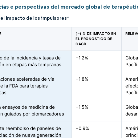
ias e perspectivas del mercado global de terapéutic
del impacto de los impulsores
*
R
(~) % DE IMPACTO EN
RELEV
EL PRONÓSTICO DE
CAGR
 de la incidencia y tasas de
+1.2%
Globa
ón en etapas más tempranas
Pacíf
ciones aceleradas de vía
+1.8%
Améri
de la FDA para terapias
efect
sas
Pacíf
 ensayos de medicina de
+1.5%
Globa
ón guiados por biomarcadores
desar
te reembolso de paneles de
+0.9%
Améri
iación de nueva generación
princ