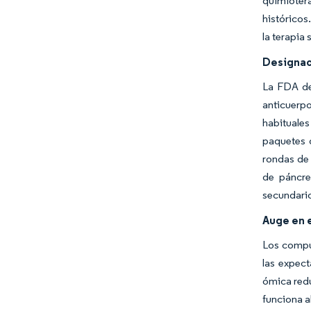
quimioter
históricos
la terapia
Designac
La FDA de
anticuerp
habituales
paquetes d
rondas de 
de páncre
secundario
Auge en 
Los compu
las expect
ómica redu
funciona a