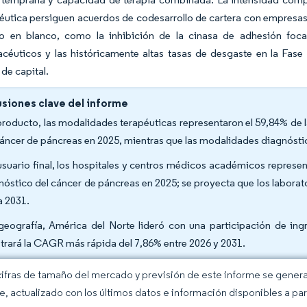
éutica persiguen acuerdos de codesarrollo de cartera con empresa
o en blanco, como la inhibición de la cinasa de adhesión foca
céuticos y las históricamente altas tasas de desgaste en la Fase 
de capital.
siones clave del informe
producto, las modalidades terapéuticas representaron el 59,84% de 
cáncer de páncreas en 2025, mientras que las modalidades diagnósti
usuario final, los hospitales y centros médicos académicos represe
nóstico del cáncer de páncreas en 2025; se proyecta que los labora
a 2031.
geografía, América del Norte lideró con una participación de ing
strará la CAGR más rápida del 7,86% entre 2026 y 2031.
cifras de tamaño del mercado y previsión de este informe se gener
ce, actualizado con los últimos datos e información disponibles a par