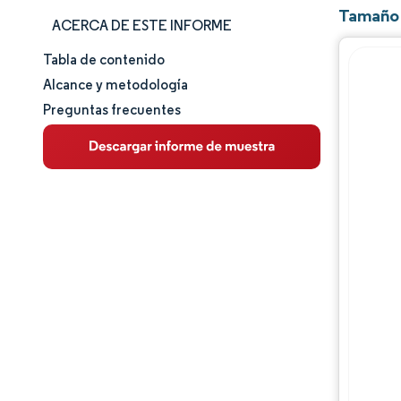
Tamaño 
ACERCA DE ESTE INFORME
Tabla de contenido
Tamaño y cuota de mercado
Alcance y metodología
Preguntas frecuentes
Análisis de mercado
Tendencias e ideas
Análisis de segmentos
Análisis geográfico
Panorama regulatorio
Análisis de la cadena de valor
Panorama competitivo