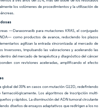
entos a tres años del 31%, más del doble de los resultados
lmente los volúmenes de procedimientos y la utilización de
páncreas.
edosas
áncreas —Daraxonrasib para mutaciones KRAS, el conjugado
ANDA— como productos de avance, reduciendo los plazos
lementarios agilizan la entrada sincronizada al mercado de
os inversores, impulsando las valoraciones y acelerando las
 dentro del mercado de terapéutica y diagnóstico del cáncer
ponden con revisiones aceleradas, amplificando el efecto
es
a global del 30% en casos con mutación G12D, redefiniendo
e farmacológicamente. Los algoritmos de inscripción multi-
queños y rápidos. La disminución del ADN tumoral circulante
iendo diseños de ensayos adaptativos que redirigen a los no