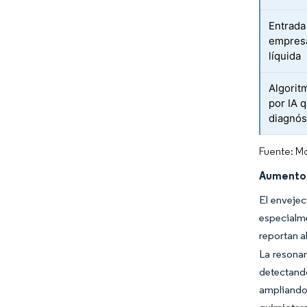
Entrada
empresa
líquida
Algorit
por IA 
diagnós
Fuente: Mo
Aumento 
El envejec
especialm
reportan a
La resonan
detectando
ampliando