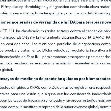
apia neoadyuvante como PAXG logran una supervivencia libre de ev
. El impulso epidemiológico y diagnóstico combinado eleva materia
 sistémica en el mercado de terapéutica y diagnóstico del cáncer de 
iones aceleradas de vía rápida de la FDA para terapias nov
 EE. UU. ha clasificado múltiples activos contra el cáncer de p
o-fármaco EBC-129 y la herramienta diagnóstica de IA DAMO P
 en casi dos años. Las revisiones paralelas de diagnósticos comp
e prueba y tratamiento. Dicha velocidad regulatoria incentiva a l
financiación de Fase II/III para empresas emergentes posicionadas
as. Los reguladores europeos y asiáticos frecuentemente corres
 global.
ensayos de medicina de precisión guiados por biomarcador
estos dirigidos a KRAS, como Zoldonrasib, registran una respuest
ativas para una lesión que alguna vez fue considerada inabordabl
cen las tasas de fracaso en el cribado y favorecen estudios más pe
hora como un sustituto temprano de la supervivencia global, permit