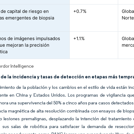
 de capital de riesgo en
+0.7%
Globa
s emergentes de biopsia
Norte
mos de imágenes impulsados
+1.1%
Globa
que mejoran la precisión
merca
tica
rdor Intelligence
de la incidencia y tasas de detección en etapas más tempr
imiento de la población y los cambios en el estilo de vida están 
ente en China y Estados Unidos. Los programas de vigilancia que 
hora una supervivencia del 50% a cinco años para casos detectados 
cia magnética de alta resolución combinada con ensayos de biopsia
 lesiones premalignas, desplazando la intención del tratamiento d
 sus salas de robótica para satisfacer la demanda de reseccio