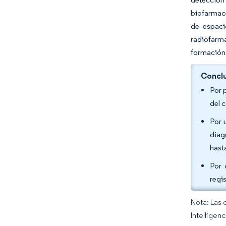
biofarmac
de espaci
radiofarma
formación 
Conclu
Por 
del 
Por 
diag
hast
Por 
regi
Nota: Las 
Intelligen