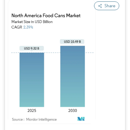
Share
Imagen © Mordor Intelligence. El uso requiere atribución según CC BY 4.0.