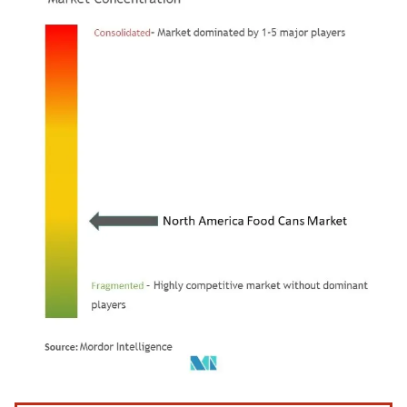
Imagen © Mordor Intelligence. El uso requiere atribución según CC BY 4.0.