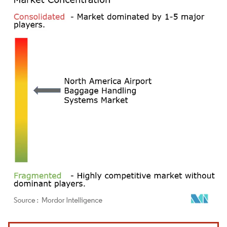
Imagen © Mordor Intelligence. El uso requiere atribución según CC BY 4.0.