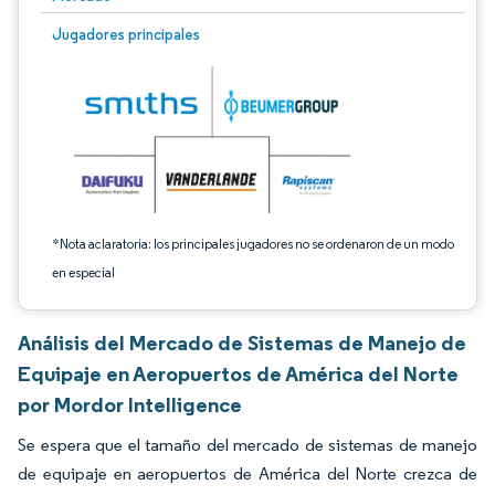
Imagen © Mordor Intelligence. El uso requiere atribución según CC BY 4.0.
Jugadores principales
*Nota aclaratoria: los principales jugadores no se ordenaron de un modo
en especial
Análisis del Mercado de Sistemas de Manejo de
Equipaje en Aeropuertos de América del Norte
por Mordor Intelligence
Se espera que el tamaño del mercado de sistemas de manejo
de equipaje en aeropuertos de América del Norte crezca de