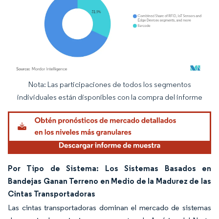
Nota: Las participaciones de todos los segmentos
Imagen © Mordor Intelligence. El uso requiere atribución según CC BY 4.0.
individuales están disponibles con la compra del informe
Por Tipo de Sistema: Los Sistemas Basados en
Bandejas Ganan Terreno en Medio de la Madurez de las
Cintas Transportadoras
Las cintas transportadoras dominan el mercado de sistemas