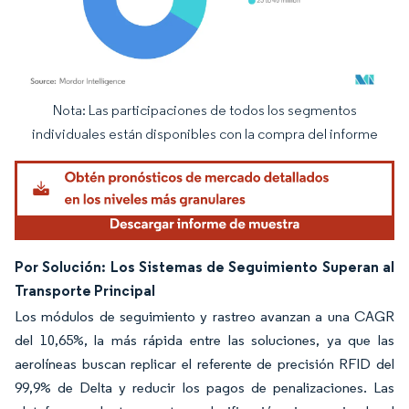
Nota: Las participaciones de todos los segmentos
Imagen © Mordor Intelligence. El uso requiere atribución según CC BY 4.0.
individuales están disponibles con la compra del informe
Por Solución: Los Sistemas de Seguimiento Superan al
Transporte Principal
Los módulos de seguimiento y rastreo avanzan a una CAGR
del 10,65%, la más rápida entre las soluciones, ya que las
aerolíneas buscan replicar el referente de precisión RFID del
99,9% de Delta y reducir los pagos de penalizaciones. Las