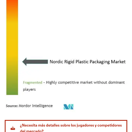
Imagen © Mordor Intelligence. El uso requiere atribución según CC BY 4.0.