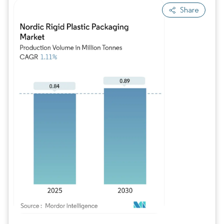
Share
Imagen © Mordor Intelligence. El uso requiere atribución según CC BY 4.0.