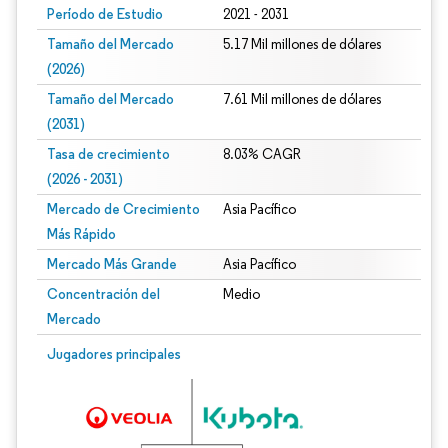
Período de Estudio
2021 - 2031
Tamaño del Mercado
5.17 Mil millones de dólares
(2026)
Tamaño del Mercado
7.61 Mil millones de dólares
(2031)
Tasa de crecimiento
8.03% CAGR
(2026 - 2031)
Mercado de Crecimiento
Asia Pacífico
Más Rápido
Mercado Más Grande
Asia Pacífico
Concentración del
Medio
Mercado
Imagen © Mordor Intelligence. El uso requiere atribución según CC BY 4.0.
Jugadores principales