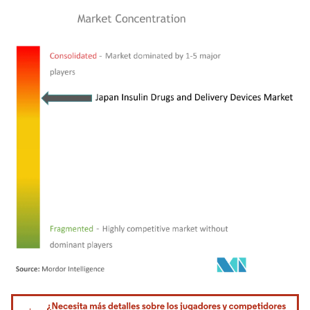
Imagen © Mordor Intelligence. El uso requiere atribución según CC BY 4.0.