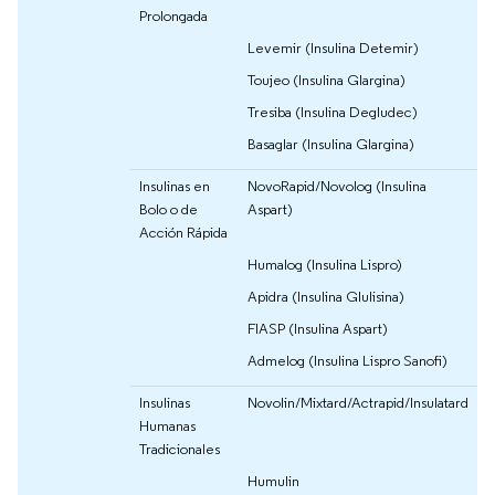
Prolongada
Levemir (Insulina Detemir)
Toujeo (Insulina Glargina)
Tresiba (Insulina Degludec)
Basaglar (Insulina Glargina)
Insulinas en
NovoRapid/Novolog (Insulina
Bolo o de
Aspart)
Acción Rápida
Humalog (Insulina Lispro)
Apidra (Insulina Glulisina)
FIASP (Insulina Aspart)
Admelog (Insulina Lispro Sanofi)
Insulinas
Novolin/Mixtard/Actrapid/Insulatard
Humanas
Tradicionales
Humulin