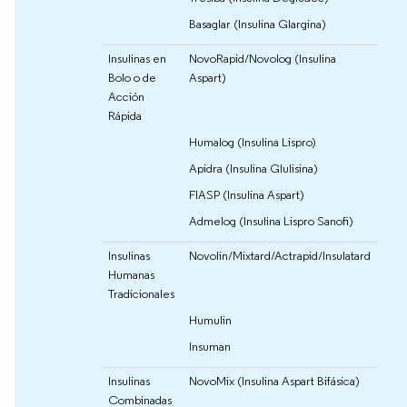
Basaglar (Insulina Glargina)
Insulinas en
NovoRapid/Novolog (Insulina
Bolo o de
Aspart)
Acción
Rápida
Humalog (Insulina Lispro)
Apidra (Insulina Glulisina)
FIASP (Insulina Aspart)
Admelog (Insulina Lispro Sanofi)
Insulinas
Novolin/Mixtard/Actrapid/Insulatard
Humanas
Tradicionales
Humulin
Insuman
Insulinas
NovoMix (Insulina Aspart Bifásica)
Combinadas