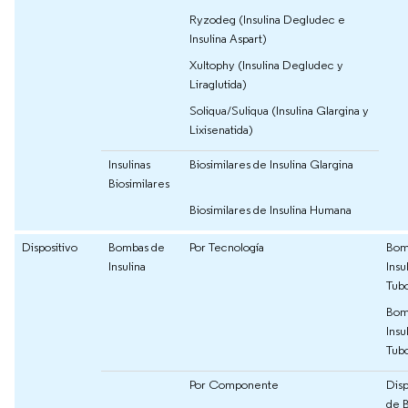
Ryzodeg (Insulina Degludec e
Insulina Aspart)
Xultophy (Insulina Degludec y
Liraglutida)
Soliqua/Suliqua (Insulina Glargina y
Lixisenatida)
Insulinas
Biosimilares de Insulina Glargina
Biosimilares
Biosimilares de Insulina Humana
Dispositivo
Bombas de
Por Tecnología
Bom
Insulina
Insu
Tub
Bom
Insu
Tub
Por Componente
Disp
de 