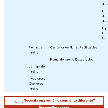
de I
Dep
de 
de I
Equ
Infu
Insu
Plumas de
Cartuchos en Plumas Reutilizables
Insulina
Plumas de Insulina Desechables
Jeringas de
Insulina
Inyectores a
Chorro de
Insulina