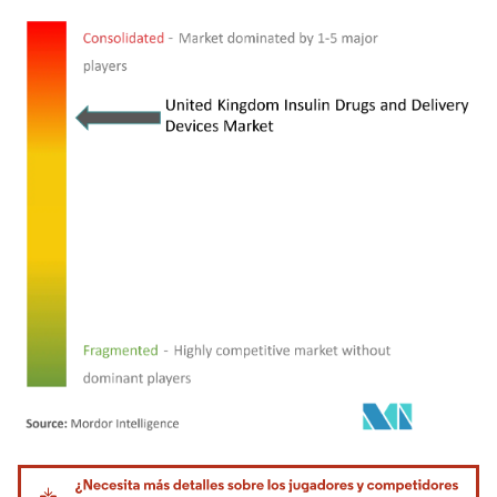
Imagen © Mordor Intelligence. El uso requiere atribución según CC BY 4.0.