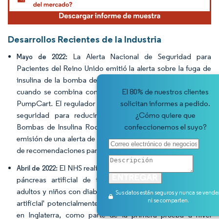
Desarrollos Recientes de la Industria
La Alerta Nacional de Seguridad para
Mayo de 2022:
Pacientes del Reino Unido emitió la alerta sobre la fuga de
insulina de la bomba de insulina Roche Accu-Chek Insight
El 80% de nuestros clientes
cuando se combina con cartuchos de insulina NovoRapid
solicitan informes a pedido.
PumpCart. El regulador del Reino Unido tomó medidas de
¿Cómo quiere que
seguridad para reducir los riesgos asociados con las
confeccionemos el suyo?
Bombas de Insulina Roche Accu-Chek Insight mediante la
emisión de una alerta de seguridad nacional y la descripción
de recomendaciones para los pacientes.
El NHS realizó la primera prueba mundial de un
Abril de 2022:
páncreas artificial de tipo 'ciencia ficción'. Casi 1.000
adultos y niños con diabetes tipo 1 recibieron un 'páncreas
Sus datos están seguros y nunca se vende
ni se comparten.
artificial' potencialmente transformador por parte del NHS
en Inglaterra, como parte de la primera prueba a nivel