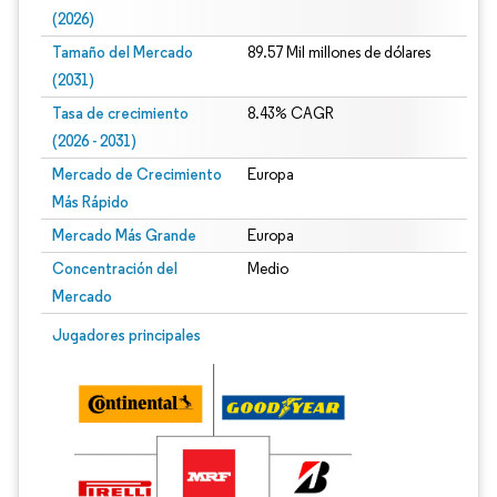
(2026)
Tamaño del Mercado
89.57 Mil millones de dólares
(2031)
Tasa de crecimiento
8.43% CAGR
(2026 - 2031)
Mercado de Crecimiento
Europa
Más Rápido
Mercado Más Grande
Europa
Concentración del
Medio
Mercado
Imagen © Mordor Intelligence. El uso requiere atribución según CC BY 4.0.
Jugadores principales