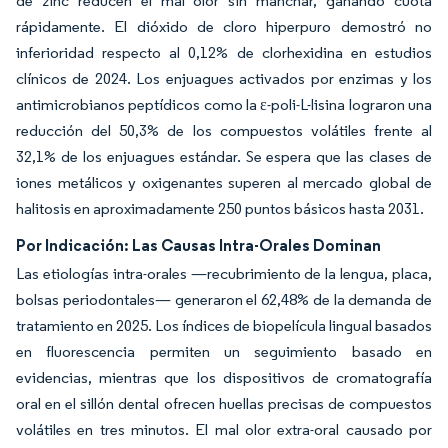
de zinc reducen el mal olor sin manchar, ganando cuota
rápidamente. El dióxido de cloro hiperpuro demostró no
inferioridad respecto al 0,12% de clorhexidina en estudios
clínicos de 2024. Los enjuagues activados por enzimas y los
antimicrobianos peptídicos como la ε-poli-L-lisina lograron una
reducción del 50,3% de los compuestos volátiles frente al
32,1% de los enjuagues estándar. Se espera que las clases de
iones metálicos y oxigenantes superen al mercado global de
halitosis en aproximadamente 250 puntos básicos hasta 2031.
Por Indicación: Las Causas Intra-Orales Dominan
Las etiologías intra-orales —recubrimiento de la lengua, placa,
bolsas periodontales— generaron el 62,48% de la demanda de
tratamiento en 2025. Los índices de biopelícula lingual basados
en fluorescencia permiten un seguimiento basado en
evidencias, mientras que los dispositivos de cromatografía
oral en el sillón dental ofrecen huellas precisas de compuestos
volátiles en tres minutos. El mal olor extra-oral causado por