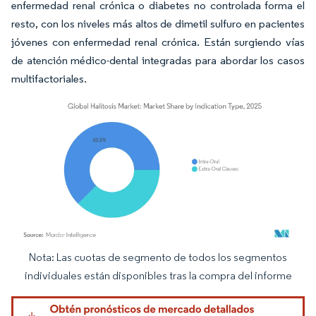
enfermedad renal crónica o diabetes no controlada forma el
resto, con los niveles más altos de dimetil sulfuro en pacientes
jóvenes con enfermedad renal crónica. Están surgiendo vías
de atención médico-dental integradas para abordar los casos
multifactoriales.
Nota: Las cuotas de segmento de todos los segmentos
Imagen © Mordor Intelligence. El uso requiere atribución según CC BY 4.0.
individuales están disponibles tras la compra del informe