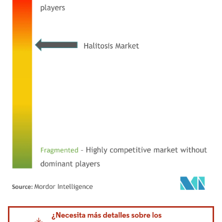
Imagen © Mordor Intelligence. El uso requiere atribución según CC BY 4.0.