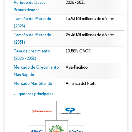
Período de Datos
2026 - 2031
Pronosticados
Tamaño del Mercado
15.93 Mil millones de dólares
(2026)
Tamaño del Mercado
26.36 Mil millones de dólares
(2031)
Tasa de crecimiento
10.58% CAGR
(2026 - 2031)
Mercado de Crecimiento
Asia-Pacífico
Más Rápido
Mercado Más Grande
América del Norte
Imagen © Mordor Intelligence. El uso requiere atribución según CC BY 4.0.
Jugadores principales