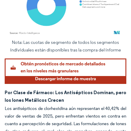
Nota: Las cuotas de segmento de todos los segmentos
Imagen © Mordor Intelligence. El uso requiere atribución según CC BY 4.0.
individuales están disponibles tras la compra del informe
Por Clase de Fármaco: Los Antisépticos Dominan, pero
los Iones Metálicos Crecen
Los antisépticos de clorhexidina aún representan el 40,42% del
valor de ventas de 2025, pero enfrentan vientos en contra en
cuanto a percepción de seguridad. Las formulaciones de iones