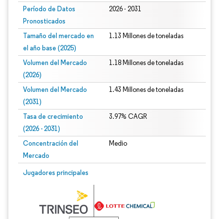
Período de Datos
2026 - 2031
Pronosticados
Tamaño del mercado en
1.13 Millones de toneladas
el año base (2025)
Volumen del Mercado
1.18 Millones de toneladas
(2026)
Volumen del Mercado
1.43 Millones de toneladas
(2031)
Tasa de crecimiento
3.97% CAGR
(2026 - 2031)
Concentración del
Medio
Mercado
Imagen © Mordor Intelligence. El uso requiere atribución según CC BY 4.0.
Jugadores principales