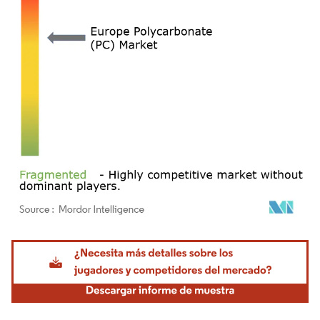
Imagen © Mordor Intelligence. El uso requiere atribución según CC BY 4.0.