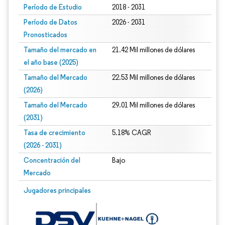
Período de Estudio
2018 - 2031
Período de Datos
2026 - 2031
Pronosticados
Tamaño del mercado en
21.42 Mil millones de dólares
el año base (2025)
Tamaño del Mercado
22.53 Mil millones de dólares
(2026)
Tamaño del Mercado
29.01 Mil millones de dólares
(2031)
Tasa de crecimiento
5.18% CAGR
(2026 - 2031)
Concentración del
Bajo
Mercado
Imagen © Mordor Intelligence. El uso requiere atribución según CC BY 4.0.
Jugadores principales