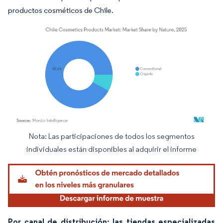
productos cosméticos de Chile.
Nota: Las participaciones de todos los segmentos
Imagen © Mordor Intelligence. El uso requiere atribución según CC BY 4.0.
individuales están disponibles al adquirir el informe
Por canal de distribución: las tiendas especializadas