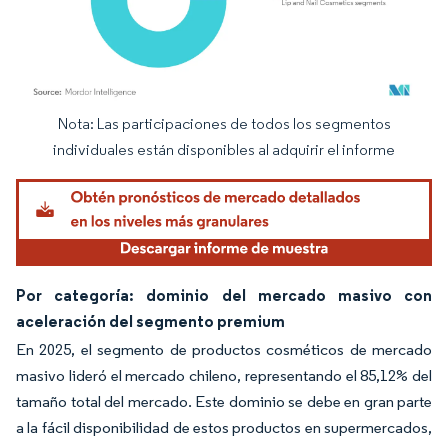
Nota: Las participaciones de todos los segmentos
Imagen © Mordor Intelligence. El uso requiere atribución según CC BY 4.0.
individuales están disponibles al adquirir el informe
Por categoría: dominio del mercado masivo con
aceleración del segmento premium
En 2025, el segmento de productos cosméticos de mercado
masivo lideró el mercado chileno, representando el 85,12% del
tamaño total del mercado. Este dominio se debe en gran parte
a la fácil disponibilidad de estos productos en supermercados,