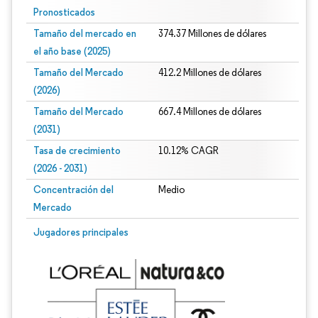
Pronosticados
Tamaño del mercado en
374.37 Millones de dólares
el año base (2025)
Tamaño del Mercado
412.2 Millones de dólares
(2026)
Tamaño del Mercado
667.4 Millones de dólares
(2031)
Tasa de crecimiento
10.12% CAGR
(2026 - 2031)
Concentración del
Medio
Mercado
Imagen © Mordor Intelligence. El uso requiere atribución según CC BY 4.0.
Jugadores principales