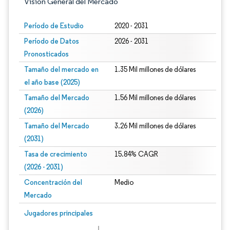
Visión General del Mercado
Período de Estudio
2020 - 2031
Período de Datos
2026 - 2031
Pronosticados
Tamaño del mercado en
1.35 Mil millones de dólares
el año base (2025)
Tamaño del Mercado
1.56 Mil millones de dólares
(2026)
Tamaño del Mercado
3.26 Mil millones de dólares
(2031)
Tasa de crecimiento
15.84% CAGR
(2026 - 2031)
Concentración del
Medio
Mercado
Imagen © Mordor Intelligence. El uso requiere atribución según CC BY 4.0.
Jugadores principales