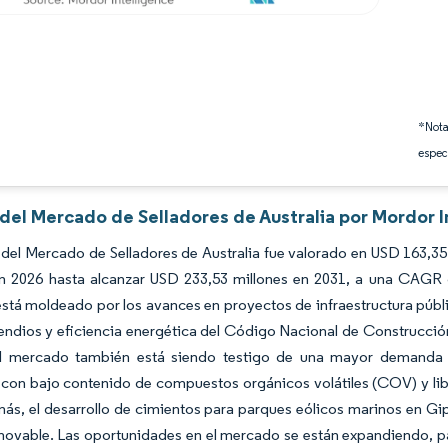
*Nota
espec
 del Mercado de Selladores de Australia por Mordor I
del Mercado de Selladores de Australia fue valorado en USD 163,35
en 2026 hasta alcanzar USD 233,53 millones en 2031, a una CAGR d
tá moldeado por los avances en proyectos de infraestructura públic
endios y eficiencia energética del Código Nacional de Construcción
 El mercado también está siendo testigo de una mayor demand
 con bajo contenido de compuestos orgánicos volátiles (COV) y lib
ás, el desarrollo de cimientos para parques eólicos marinos en Gip
novable. Las oportunidades en el mercado se están expandiendo, par