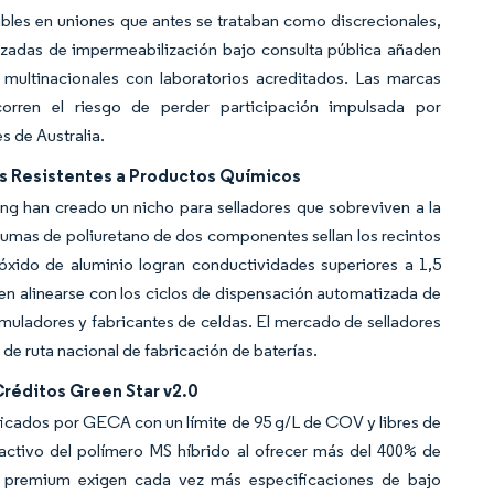
bles en uniones que antes se trataban como discrecionales,
lizadas de impermeabilización bajo consulta pública añaden
s multinacionales con laboratorios acreditados. Las marcas
orren el riesgo de perder participación impulsada por
s de Australia.
as Resistentes a Productos Químicos
g han creado un nicho para selladores que sobreviven a la
espumas de poliuretano de dos componentes sellan los recintos
e óxido de aluminio logran conductividades superiores a 1,5
n alinearse con los ciclos de dispensación automatizada de
muladores y fabricantes de celdas. El mercado de selladores
 de ruta nacional de fabricación de baterías.
Créditos Green Star v2.0
ificados por GECA con un límite de 95 g/L de COV y libres de
tractivo del polímero MS híbrido al ofrecer más del 400% de
es premium exigen cada vez más especificaciones de bajo