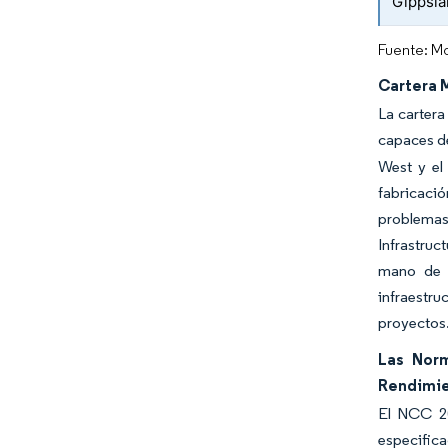
Gippsl
Fuente: Mo
Cartera M
La cartera
capaces de
West y el
fabricaci
problemas
Infrastruc
mano de o
infraestru
proyectos
Las Norm
Rendimi
El NCC 20
especific