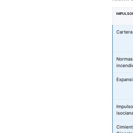
IMPULSO
Cartera 
Normas 
incendi
Expansió
Impulso
isocian
Cimient