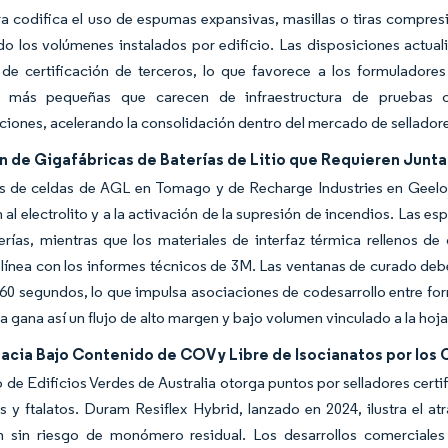
 codifica el uso de espumas expansivas, masillas o tiras compresi
o los volúmenes instalados por edificio. Las disposiciones actua
 de certificación de terceros, lo que favorece a los formuladore
s más pequeñas que carecen de infraestructura de pruebas c
ciones, acelerando la consolidación dentro del mercado de selladore
n de Gigafábricas de Baterías de Litio que Requieren Junt
as de celdas de AGL en Tomago y de Recharge Industries en Geelon
 al electrolito y a la activación de la supresión de incendios. Las 
erías, mientras que los materiales de interfaz térmica rellenos d
ínea con los informes técnicos de 3M. Las ventanas de curado debe
0 segundos, lo que impulsa asociaciones de codesarrollo entre for
ia gana así un flujo de alto margen y bajo volumen vinculado a la hoja
acia Bajo Contenido de COV y Libre de Isocianatos por los 
 de Edificios Verdes de Australia otorga puntos por selladores cert
s y ftalatos. Duram Resiflex Hybrid, lanzado en 2024, ilustra el a
n sin riesgo de monómero residual. Los desarrollos comercial