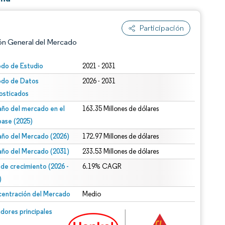
Participación
ón General del Mercado
odo de Estudio
2021 - 2031
odo de Datos
2026 - 2031
osticados
ño del mercado en el
163.35 Millones de dólares
base (2025)
ño del Mercado (2026)
172.97 Millones de dólares
n según CC BY 4.0.
ño del Mercado (2031)
233.53 Millones de dólares
 de crecimiento (2026 -
6.19% CAGR
)
entración del Mercado
Medio
n © Mordor Intelligence. El uso requiere atribución según CC BY 4.0.
dores principales