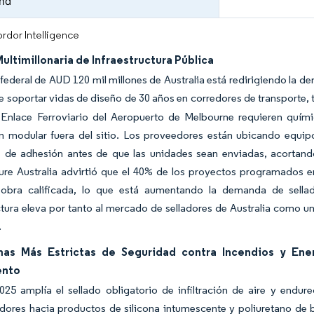
and
rdor Intelligence
ultimillonaria de Infraestructura Pública
 federal de AUD 120 mil millones de Australia está redirigiendo la d
 soportar vidas de diseño de 30 años en corredores de transporte, 
 Enlace Ferroviario del Aeropuerto de Melbourne requieren quím
ón modular fuera del sitio. Los proveedores están ubicando equip
 de adhesión antes de que las unidades sean enviadas, acortando
ture Australia advirtió que el 40% de los proyectos programados e
bra calificada, lo que está aumentando la demanda de sellado
ctura eleva por tanto al mercado de selladores de Australia como un
.
as Más Estrictas de Seguridad contra Incendios y Ene
ento
25 amplía el sellado obligatorio de infiltración de aire y endu
adores hacia productos de silicona intumescente y poliuretano de