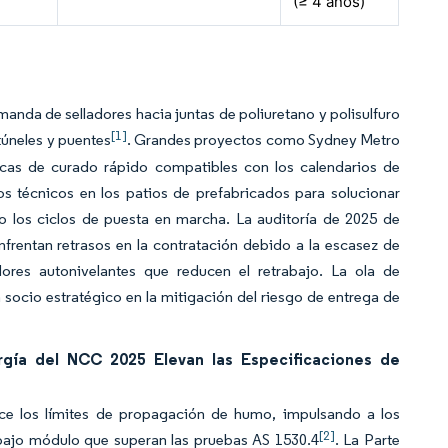
(≥ 4 años)
emanda de selladores hacia juntas de poliuretano y polisulfuro
[1]
túneles y puentes
. Grandes proyectos como Sydney Metro
icas de curado rápido compatibles con los calendarios de
os técnicos en los patios de prefabricados para solucionar
 los ciclos de puesta en marcha. La auditoría de 2025 de
nfrentan retrasos en la contratación debido a la escasez de
res autonivelantes que reducen el retrabajo. La ola de
 socio estratégico en la mitigación del riesgo de entrega de
rgía del NCC 2025 Elevan las Especificaciones de
rece los límites de propagación de humo, impulsando a los
[2]
 bajo módulo que superan las pruebas AS 1530.4
. La Parte