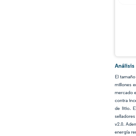
Análisis
El tamaño 
millones 
mercado es
contra inc
de litio.
selladores
v2.0. Adem
energía re