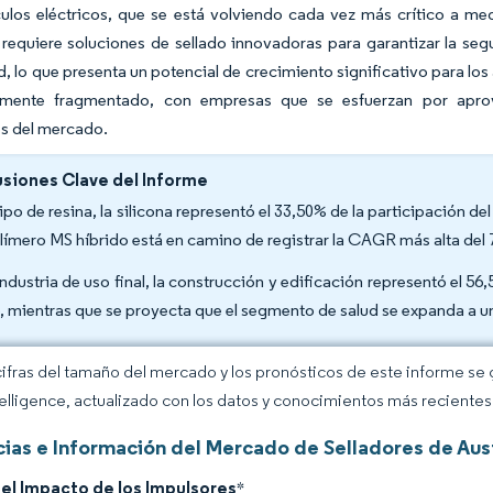
ulos eléctricos, que se está volviendo cada vez más crítico a medi
equiere soluciones de sellado innovadoras para garantizar la segu
d, lo que presenta un potencial de crecimiento significativo para l
ente fragmentado, con empresas que se esfuerzan por aprove
s del mercado.
siones Clave del Informe
tipo de resina, la silicona representó el 33,50% de la participación d
olímero MS híbrido está en camino de registrar la CAGR más alta del
industria de uso final, la construcción y edificación representó el 5
, mientras que se proyecta que el segmento de salud se expanda a 
cifras del tamaño del mercado y los pronósticos de este informe se
elligence, actualizado con los datos y conocimientos más recientes 
ias e Información del Mercado de Selladores de Aust
del Impacto de los Impulsores
*