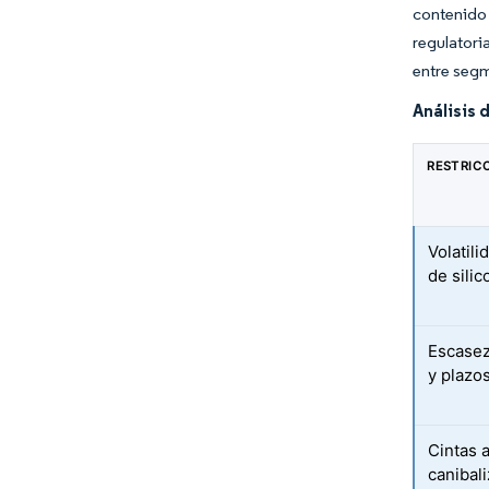
contenido 
regulatori
entre segm
Análisis 
RESTRIC
Volatil
de sili
Escasez
y plazo
Cintas 
canibal