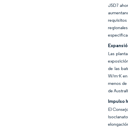
J5D7 ahora
aumentand
requisitos
regionale
especifica
Expansió
Las plant
exposición
de las bat
W/m·K en l
menos de 6
de Austral
Impulso h
El Consejo
isocianato
elongació