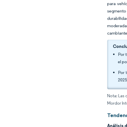
para vehíc
segmento r
durabilida
moderadam
cambiante
Conclu
Por 
el p
Por 
2025
Nota: Las 
Mordor Int
Tendenc
Análisis 