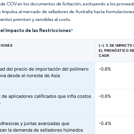
de COV en los documentos de licitación, excluyendo a los proveedore
a impulsa al mercado de selladores de Australia hacia formulaciones
entos premium y sensibles al costo.
del Impacto de las Restricciones
*
CIONES
(~) % DE IMPACTO
EL PRONÓSTICO DE
CAGR
idad del precio de importación del polímero
-0.8%
cona desde el noreste de Asia
 de aplicadores calificados que infla costos
-0.6%
s
adhesivas y juntas avanzadas que
-0.4%
izan la demanda de selladores húmedos