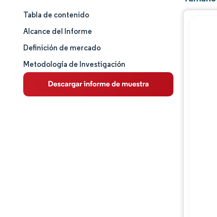
Tabla de contenido
Tamaño y cuota de mercado
Alcance del Informe
Análisis de mercado
Definición de mercado
Metodología de Investigación
Tendencias e ideas
Análisis de segmentos
Análisis geográfico
Panorama competitivo
Jugadores principales
Desarrollos de la industria