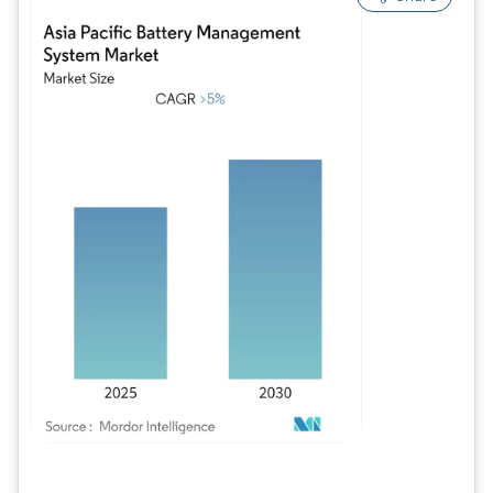
Imagen © Mordor Intelligence. El uso requiere atribución según CC BY 4.0.