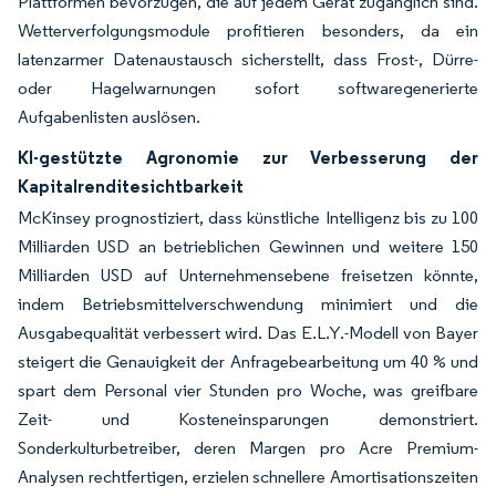
Plattformen bevorzugen, die auf jedem Gerät zugänglich sind.
Wetterverfolgungsmodule profitieren besonders, da ein
latenzarmer Datenaustausch sicherstellt, dass Frost-, Dürre-
oder Hagelwarnungen sofort softwaregenerierte
Aufgabenlisten auslösen.
KI-gestützte Agronomie zur Verbesserung der
Kapitalrenditesichtbarkeit
McKinsey prognostiziert, dass künstliche Intelligenz bis zu 100
Milliarden USD an betrieblichen Gewinnen und weitere 150
Milliarden USD auf Unternehmensebene freisetzen könnte,
indem Betriebsmittelverschwendung minimiert und die
Ausgabequalität verbessert wird. Das E.L.Y.-Modell von Bayer
steigert die Genauigkeit der Anfragebearbeitung um 40 % und
spart dem Personal vier Stunden pro Woche, was greifbare
Zeit- und Kosteneinsparungen demonstriert.
Sonderkulturbetreiber, deren Margen pro Acre Premium-
Analysen rechtfertigen, erzielen schnellere Amortisationszeiten