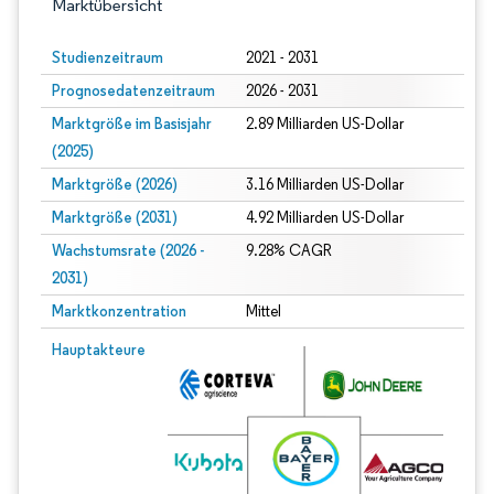
Marktübersicht
Studienzeitraum
2021 - 2031
Prognosedatenzeitraum
2026 - 2031
Marktgröße im Basisjahr
2.89 Milliarden US-Dollar
(2025)
Marktgröße (2026)
3.16 Milliarden US-Dollar
Marktgröße (2031)
4.92 Milliarden US-Dollar
Wachstumsrate (2026 -
9.28% CAGR
2031)
Marktkonzentration
Mittel
Bild © Mordor Intelligence. Wiederverwendung erfordert Namensnennung gem
Hauptakteure