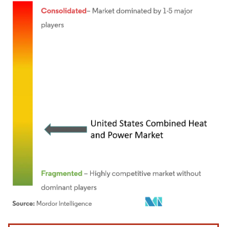
Bild © Mordor Intelligence. Wiederverwendung erfordert Namensnennung gemäß