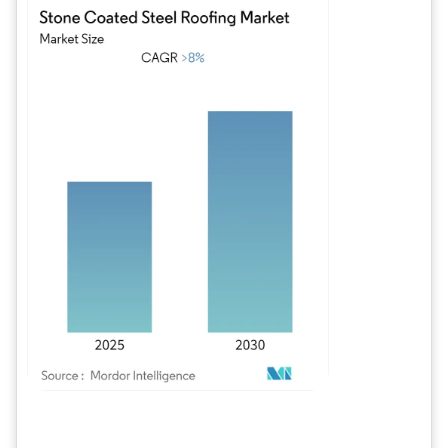
Bild © Mordor Intelligence. Wiederverwendung erfordert Namensnennung gem