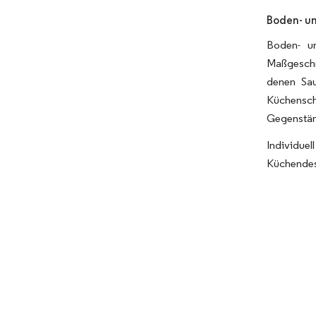
Boden- u
Boden- u
Maßgeschn
denen Sau
Küchensch
Gegenständ
Individuel
Küchendesi