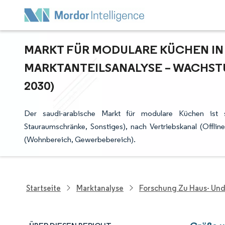
MARKT FÜR MODULARE KÜCHEN IN S
ARKTANTEILSANALYSE – WACHSTU
030)
Der saudi-arabische Markt für modulare Küchen ist
Stauraumschränke, Sonstiges), nach Vertriebskanal (Offli
(Wohnbereich, Gewerbebereich).
Startseite
Marktanalyse
Forschung Zu Haus- Un