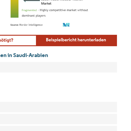
ordor Intelligence. Wiederverwendung erfordert Namensnennung gemäß CC BY 4.0.
en in Saudi-Arabien