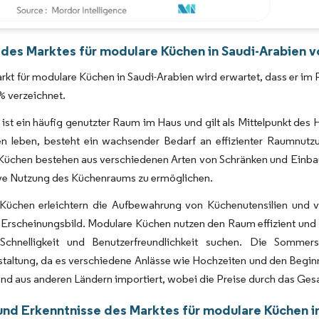
Bild © Mordor Intelligence. Wiederverwendung erfordert Namensnennung gemäß 
 des Marktes für modulare Küchen in Saudi-Arabien v
rkt für modulare Küchen in Saudi-Arabien wird erwartet, dass er i
% verzeichnet.
ist ein häufig genutzter Raum im Haus und gilt als Mittelpunkt des
 leben, besteht ein wachsender Bedarf an effizienter Raumnutzu
Küchen bestehen aus verschiedenen Arten von Schränken und Einba
ive Nutzung des Küchenraums zu ermöglichen.
Küchen erleichtern die Aufbewahrung von Küchenutensilien und ver
rscheinungsbild. Modulare Küchen nutzen den Raum effizient und si
Schnelligkeit und Benutzerfreundlichkeit suchen. Die Sommer
taltung, da es verschiedene Anlässe wie Hochzeiten und den Begin
nd aus anderen Ländern importiert, wobei die Preise durch das Ge
und Erkenntnisse des Marktes für modulare Küchen i