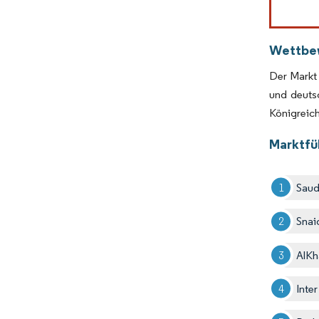
Wettbe
Der Markt 
und deuts
Königreich
Marktfü
Saud
Snai
AlKh
Inte