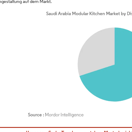
ngestaltung auf dem Markt.
dor Intelligence. Wiederverwendung erfordert Namensnennung gemäß CC BY 4.0.