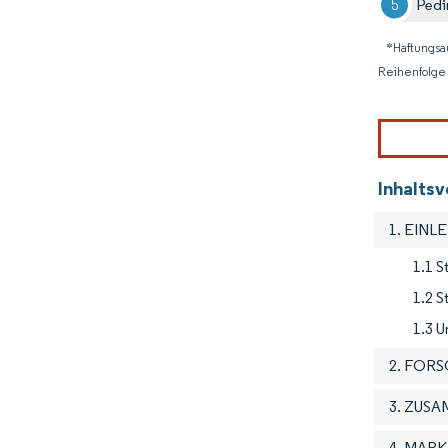
Pedi
*Haftungsa
Reihenfolge 
Inhalts
1. EINL
1.1 S
1.2 
1.3 U
2. FOR
3. ZUS
4. MAR