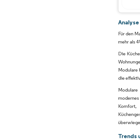
Analyse
Für den Ma
mehr als 4
Die Küche 
Wohnungen
Modulare 
die effekt
Modulare 
modernes E
Komfort, 
Küchenges
überwiege
Trends 