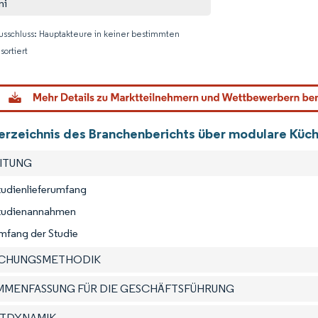
ni
usschluss: Hauptakteure in keiner bestimmten
sortiert
Bild © M
verzeichnis des Branchenberichts über modulare Küch
EITUNG
tudienlieferumfang
Studienannahmen
mfang der Studie
SCHUNGSMETHODIK
AMMENFASSUNG FÜR DIE GESCHÄFTSFÜHRUNG
KTDYNAMIK