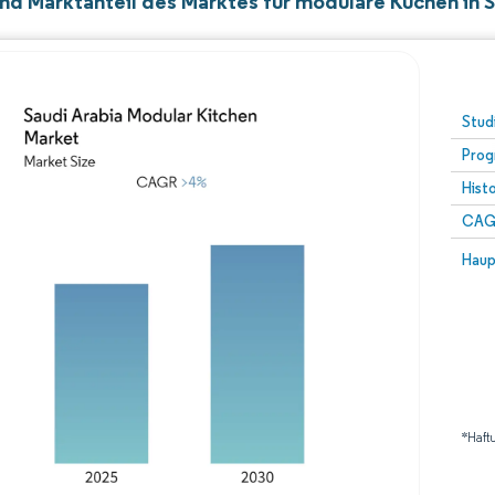
nd Marktanteil des Marktes für modulare Küchen in 
Stud
Prog
Hist
CAG
Haup
*Haft