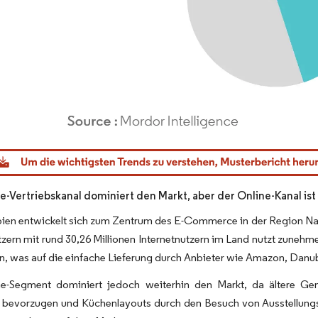
dor Intelligence. Wiederverwendung erfordert Namensnennung gemäß CC BY 4.0.
ne-Vertriebskanal dominiert den Markt, aber der Online-Kanal 
bien entwickelt sich zum Zentrum des E-Commerce in der Region Na
tzern mit rund 30,26 Millionen Internetnutzern im Land nutzt zuneh
en, was auf die einfache Lieferung durch Anbieter wie Amazon, Danub
ne-Segment dominiert jedoch weiterhin den Markt, da ältere G
 bevorzugen und Küchenlayouts durch den Besuch von Ausstellung