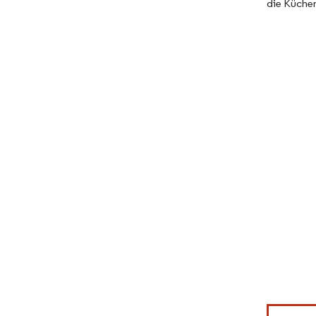
die Küche
Bild © Mor