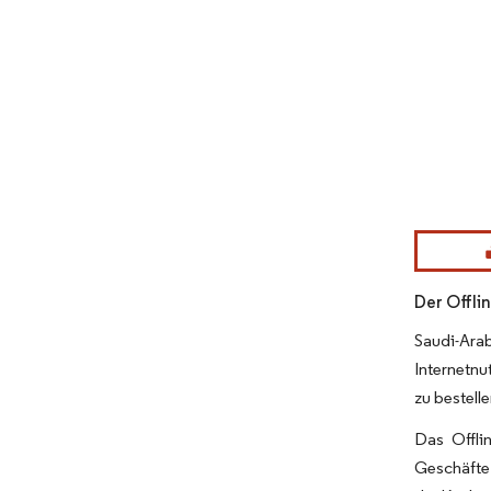
Bild © Mor
Der Offli
Saudi-Ara
Internetnu
zu bestell
Das Offli
Geschäfte