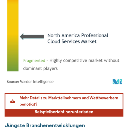
Bild © Mordor Intelligence. Wiederverwendung erfordert Namensnennung gemäß
Jüngste Branchenentwicklungen