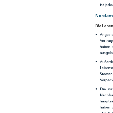
ist jed
Nordame
Die Leben
Angesi
Vertrag
haben d
ausgela
Außerde
Lebensm
Staaten
Verpack
Die ste
Nachfra
hauptsä
haben d