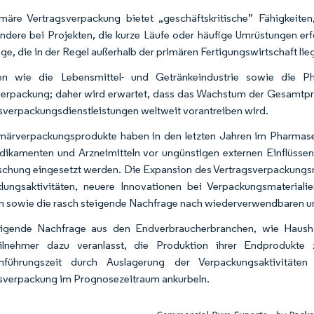
märe Vertragsverpackung bietet „geschäftskritische” Fähigkeiten,
ndere bei Projekten, die kurze Läufe oder häufige Umrüstungen erf
ge, die in der Regel außerhalb der primären Fertigungswirtschaft lie
en wie die Lebensmittel- und Getränkeindustrie sowie die 
erpackung; daher wird erwartet, dass das Wachstum der Gesamtpro
sverpackungsdienstleistungen weltweit vorantreiben wird.
märverpackungsprodukte haben in den letzten Jahren im Pharmas
ikamenten und Arzneimitteln vor ungünstigen externen Einflüsse
schung eingesetzt werden. Die Expansion des Vertragsverpackungsma
lungsaktivitäten, neuere Innovationen bei Verpackungsmateria
n sowie die rasch steigende Nachfrage nach wiederverwendbaren u
eigende Nachfrage aus den Endverbraucherbranchen, wie Hausha
eilnehmer dazu veranlasst, die Produktion ihrer Endprodukte 
inführungszeit durch Auslagerung der Verpackungsaktivitäte
sverpackung im Prognosezeitraum ankurbeln.