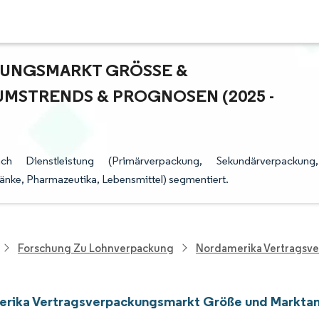
NGSMARKT GRÖSSE & M
STRENDS & PROGNOSEN (2025 - 2
h Dienstleistung (Primärverpackung, Sekundärverpackung,
nke, Pharmazeutika, Lebensmittel) segmentiert.
Forschung Zu Lohnverpackung
Nordamerika Vertragsv
rika Vertragsverpackungsmarkt Größe und Marktan