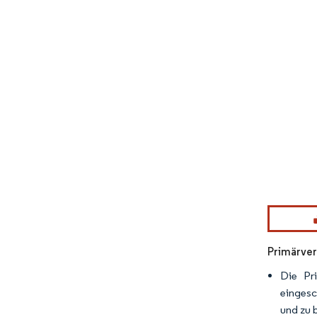
Bild © Mor
Primärver
Die Pr
eingesc
und zu 