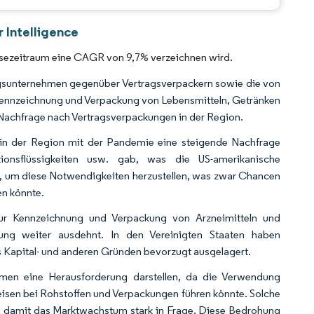
CC BY 4.0.
 Intelligence
sezeitraum eine CAGR von 9,7% verzeichnen wird.
ngsunternehmen gegenüber Vertragsverpackern sowie die von
 Kennzeichnung und Verpackung von Lebensmitteln, Getränken
 Nachfrage nach Vertragsverpackungen in der Region.
t in der Region mit der Pandemie eine steigende Nachfrage
tionsflüssigkeiten usw. gab, was die US-amerikanische
en, um diese Notwendigkeiten herzustellen, was zwar Chancen
en könnte.
zur Kennzeichnung und Verpackung von Arzneimitteln und
ung weiter ausdehnt. In den Vereinigten Staaten haben
 Kapital- und anderen Gründen bevorzugt ausgelagert.
men eine Herausforderung darstellen, da die Verwendung
Preisen bei Rohstoffen und Verpackungen führen könnte. Solche
d damit das Marktwachstum stark in Frage. Diese Bedrohung