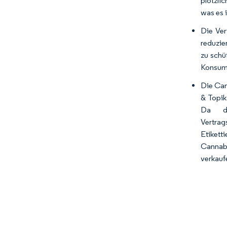
plötzli
was es 
Die Ver
reduzie
zu schü
Konsumv
Die Can
& Topik
Da di
Vertra
Etiket
Cannabi
verkauf