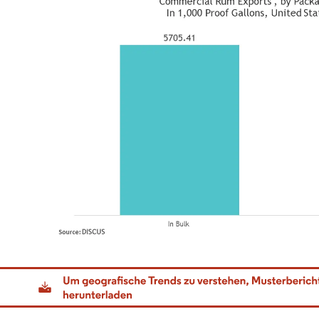
dor Intelligence. Wiederverwendung erfordert Namensnennung gemäß CC BY 4.0.