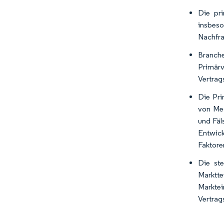
Die pri
insbeso
Nachfra
Branch
Primärv
Vertrag
Die Pri
von Med
und Fäl
Entwick
Faktore
Die st
Marktt
Markte
Vertrag