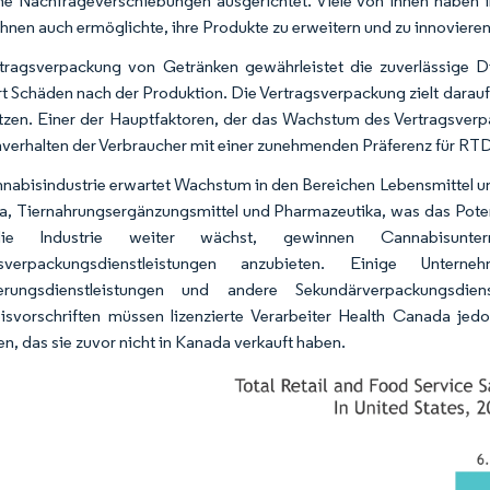
che Nachfrageverschiebungen ausgerichtet. Viele von ihnen haben i
ihnen auch ermöglichte, ihre Produkte zu erweitern und zu innovieren
tragsverpackung von Getränken gewährleistet die zuverlässige D
rt Schäden nach der Produktion. Die Vertragsverpackung zielt dara
tzen. Einer der Hauptfaktoren, der das Wachstum des Vertragsverpa
erhalten der Verbraucher mit einer zunehmenden Präferenz für RT
nabisindustrie erwartet Wachstum in den Bereichen Lebensmittel u
a, Tiernahrungsergänzungsmittel und Pharmazeutika, was das Potenz
e Industrie weiter wächst, gewinnen Cannabisun
gsverpackungsdienstleistungen anzubieten. Einige Unt
tierungsdienstleistungen und andere Sekundärverpackungsdi
svorschriften müssen lizenzierte Verarbeiter Health Canada jed
en, das sie zuvor nicht in Kanada verkauft haben.