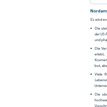
Nordame
Es wird e
Die ste
der US-
und pha
Die Ver
erlebt
Kosmeti
bot, ab
Viele 
Lebens
Unterne
Die ob
hochwer
Vorschr