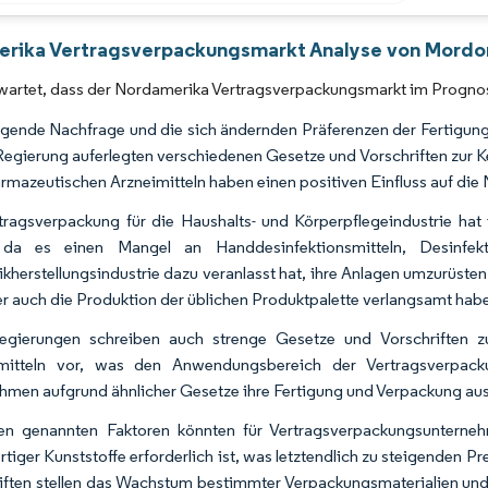
Bild © Mordor Intelligence. Wiederverwendung erfordert Namensnennung gemäß 
rika Vertragsverpackungsmarkt Analyse von Mordor
rwartet, dass der Nordamerika Vertragsverpackungsmarkt im Progno
igende Nachfrage und die sich ändernden Präferenzen der Fertigu
Regierung auferlegten verschiedenen Gesetze und Vorschriften zur
rmazeutischen Arzneimitteln haben einen positiven Einfluss auf die
tragsverpackung für die Haushalts- und Körperpflegeindustrie ha
, da es einen Mangel an Handdesinfektionsmitteln, Desinfek
kherstellungsindustrie dazu veranlasst hat, ihre Anlagen umzurüst
er auch die Produktion der üblichen Produktpalette verlangsamt hab
Regierungen schreiben auch strenge Gesetze und Vorschriften 
mitteln vor, was den Anwendungsbereich der Vertragsverpack
hmen aufgrund ähnlicher Gesetze ihre Fertigung und Verpackung aus
en genannten Faktoren könnten für Vertragsverpackungsunterneh
tiger Kunststoffe erforderlich ist, was letztendlich zu steigenden 
iften stellen das Wachstum bestimmter Verpackungsmaterialien un